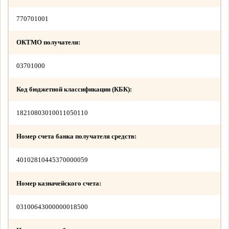
770701001
ОКТМО получателя:
03701000
Код бюджетной классификации (КБК):
18210803010011050110
Номер счета банка получателя средств:
40102810445370000059
Номер казначейского счета:
03100643000000018500