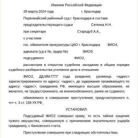
Именем Российской Федерации
28 марта 2024 года г. Краснодар
Первомайский районный суд г. Краснодара в составе
председательствующего судьи Сяткина Н.Н.
при секретаре Стародуб А.А.,
с участием:
гос. обвинителя прокуратуры ЦАО г. Краснодара
ФИО4
,
адвоката (уд-е
№
, ордер
№
)
ФИО9
,
подсудимого
ФИО2
,
рассмотрев в открытом судебном заседании в общем порядке
судебного разбирательства уголовное дело в отношении
ФИО2
,
ДД.ММ.ГГГГ
года рождения, уроженца
<адрес>
зарегистрированного по адресу:
<адрес>
, до задержания проживающего по
адресу:
<адрес>
, гражданина РФ, имеющего высшее образование, не
женатого, не трудоустроенного, не военнообязанного, ранее не судимого,
обвиняемого в совершении преступления, предусмотренного п.
«г» ч. 3 ст. 158 УК РФ,
УСТАНОВИЛ:
Подсудимый
ФИО2
совершил кражу, то есть тайное хищение
чужого имущества, совершенную с причинением значительного ущерба
гражданину, с банковского счета.
Преступление совершено при следующих обстоятельствах.