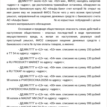
ДД.ММ.ГГГГ
около «12» час. «52» мин.,
ФИО2
, находясь напротив
<адрес>
в
<адрес>
, где расположена трамвайная остановка, обнаружил на
асфальте банковскую карту АО «Альфа банк» счет которой
№
открыт на
имя ранее ему не знакомой
ФИО1
После чего у него возник преступный
умысел, направленный на хищение денежных средств с банковского счета
АО «Альфа банк»
№
из корыстных побуждений с целью
личного материального обогащения.
Осознавая и предвидя общественную опасность своих действий и
наступление общественно - опасных последствий в виде причинения
имущественного вреда, и, желая их наступления, реализуя свой
преступный умысел,
ФИО2
совершил хищение денежных средств с
банковского счета
№
путем оплаты товаров, а именно:
-
ДД.ММ.ГГГГ
в «12» час. «52» мин. списание на сумму 150 рублей
в TT 54 по адресу:
<адрес>
;
-
ДД.ММ.ГГГГ
в «12» час. «54» мин. списание на сумму 130 рублей
в RU PRODUKTY MARKET по адресу:
<адрес>
;
-
ДД.ММ.ГГГГ
в «12» час. «56» мин. списание на сумму 465 рублей
в RU TOKAT по адресу:
<адрес>
;
-
ДД.ММ.ГГГГ
в «12» час. «59» мин. списание на сумму 285 рублей
98 копеек в PYATEROCHKA 20258 по адресу:
<адрес>
;
-
ДД.ММ.ГГГГ
в «13» час. «00» мин. списание на сумму 300 рублей
в PYATEROCHKA 20258 по адресу:
<адрес>
;
-
ДД.ММ.ГГГГ
в «13» час. «04» мин. списание на сумму 348 рублей
96 копеек в MAGNIT MM ZALP по адресу:
<адрес>
;
-
ДД.ММ.ГГГГ
в «13» час. «05» мин. списание на сумму 999 рублей