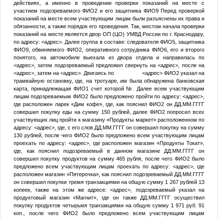
действиях, а именно в проведении проверки показаний на месте с
участием подозреваемого
ФИО2
и его защитника
ФИО9
Перед проверкой
показаний на месте всем участвующим лицам были разъяснены их права и
обязанности, а также порядок его проведения. Так, местом начала проверки
показаний на месте является двор ОП (ЦО) УМВД России по г. Краснодару,
по адресу:
<адрес>
. Далее группа в составе: следователя
ФИО5
, защитника
ФИО9
, обвиняемого
ФИО2
, оперативного сотрудника
ФИО6
, его и второго
понятого, на автомобиле выехала из двора отдела и направилась по
<адрес>
, затем подозреваемый предложил свернуть на
<адрес>
, после на
<адрес>
, затем на
<адрес>
. Двигаясь по
<адрес>
ФИО2
указал на
трамвайную остановку, где, на тротуаре, им была обнаружена банковская
карта, принадлежащая
ФИО1
счет которой
№
. Далее всем участвующим
лицам подозреваемым
ФИО2
было предложено пройти по адресу:
<адрес>
,
где расположен ларек «Дим кофе», где, как пояснил
ФИО2
он
ДД.ММ.ГГГГ
совершил покупку еды на сумму 150 рублей, далее
ФИО2
попросил всех
участвующих лиц пройти к магазину «Продукты маркет» расположенном по
адресу:
<адрес>
, где, с его слов
ДД.ММ.ГГГГ
он совершил покупку на сумму
130 рублей, после чего
ФИО2
было предложено всем участвующим лицам
проехать по адресу:
<адрес>
, где расположен магазин «Продукты Токат»,
где, как пояснил подозреваемый в данном магазине
ДД.ММ.ГГГГ
он
совершил покупку продуктов на сумму 465 рубля, после чего
ФИО2
было
предложено всем участвующим лицам проехать по адресу:
<адрес>
, где
расположен магазин «Пятерочка», как пояснил подозреваемый
ДД.ММ.ГГГГ
он совершил покупки тремя транзакциями на общую сумму 1 267 рублей 13
копеек, также на этом же адресе:
<адрес>
, подозреваемый указал на
продуктовый магазин «Магнит», где он также
ДД.ММ.ГГГГ
осуществил
покупку продуктов четырьмя транзакциями на общую сумму 1 971 руб. 91
коп., после чего
ФИО2
было предложено всем участвующим лицам