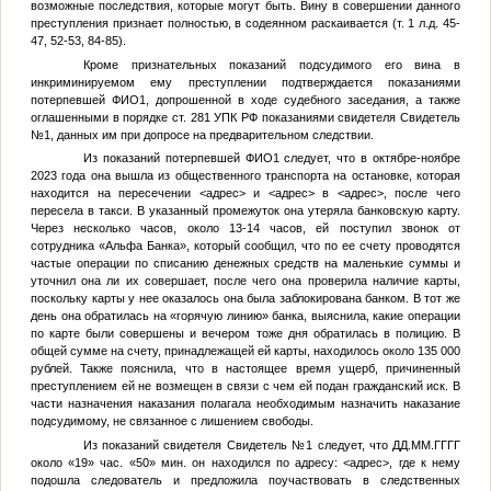
возможные последствия, которые могут быть. Вину в совершении данного
преступления признает полностью, в содеянном раскаивается (т. 1 л.д. 45-
47, 52-53, 84-85).
Кроме признательных показаний подсудимого его вина в
инкриминируемом ему преступлении подтверждается показаниями
потерпевшей
ФИО1
, допрошенной в ходе судебного заседания, а также
оглашенными в порядке ст. 281 УПК РФ показаниями свидетеля
Свидетель
№1
, данных им при допросе на предварительном следствии.
Из показаний потерпевшей
ФИО1
следует, что в октябре-ноябре
2023 года она вышла из общественного транспорта на остановке, которая
находится на пересечении
<адрес>
и
<адрес>
в
<адрес>
, после чего
пересела в такси. В указанный промежуток она утеряла банковскую карту.
Через несколько часов, около 13-14 часов, ей поступил звонок от
сотрудника «Альфа Банка», который сообщил, что по ее счету проводятся
частые операции по списанию денежных средств на маленькие суммы и
уточнил она ли их совершает, после чего она проверила наличие карты,
поскольку карты у нее оказалось она была заблокирована банком. В тот же
день она обратилась на «горячую линию» банка, выяснила, какие операции
по карте были совершены и вечером тоже дня обратилась в полицию. В
общей сумме на счету, принадлежащей ей карты, находилось около 135 000
рублей. Также пояснила, что в настоящее время ущерб, причиненный
преступлением ей не возмещен в связи с чем ей подан гражданский иск. В
части назначения наказания полагала необходимым назначить наказание
подсудимому, не связанное с лишением свободы.
Из показаний свидетеля
Свидетель №1
следует, что
ДД.ММ.ГГГГ
около «19» час. «50» мин. он находился по адресу:
<адрес>
, где к нему
подошла следователь и предложила поучаствовать в следственных