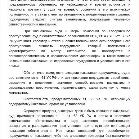
предъявленному обвинению, не наблюдается у врачей психиатра и
нарколога, поэтому у суда не возникло сомнений в его психической
полноценности, в связи с чем по отношению к инкриминируемому деянию
подсудимого следует считать вменяемым, подлежащим уголовной
ответственности и наказанию.
При назначении вида и меры наказания за совершенное
преступление, суд в соответствии с положениями ст. 6, ст. 43, ч. 3 ст. 60 УК
РФ учитывает характер и степень общественной опасности совершенного
преступления, личность подсудимого, который положительно
характеризуется по месту жительства, не наблюдается в
психоневрологическом и наркологическом диспансерах, а также влияние
назначенного наказания на исправление осужденного и условия жизни его
семьи.
Обстоятельствами, смягчающими наказание подсудимому, суд в
соответствии со ст. 61 УК РФ считает признание подсудимым своей вины,
раскаяние в содеянном, активное способствование раскрытию и
расследованию преступления, положительную характеристику с места
жительства.
Обстоятельств, предусмотренных ст. 63 УК РФ, отягчающих
подсудимому наказание, судом не установлено.
Определяя пределы, в которых должно быть назначено наказание,
суд применяет положения ч. 1 ст. 62 УК РФ в связи с наличием
смягчающего обстоятельства в виде активного способствования
раскрытию и расследованию преступления, при отсутствии отягчающих
наказание обстоятельств. Нет также оснований для освобождения
подсудимого от наказания, либо постановления приговора без назначения