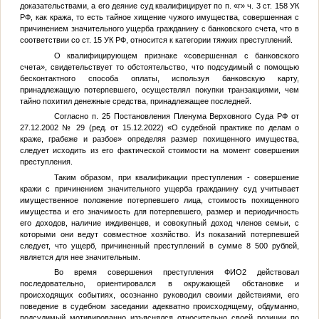
доказательствами, а его деяние суд квалифицирует по п. «г» ч. 3 ст. 158 УК
РФ, как кража, то есть тайное хищение чужого имущества, совершенная с
причинением значительного ущерба гражданину с банковского счета, что в
соответствии со ст. 15 УК РФ, относится к категории тяжких преступлений.
О квалифицирующем признаке «совершенная с банковского
счета», свидетельствует то обстоятельство, что подсудимый с помощью
бесконтактного способа оплаты, используя банковскую карту,
принадлежащую потерпевшего, осуществлял покупки транзакциями, чем
тайно похитил денежные средства, принадлежащее последней.
Согласно п. 25 Постановления Пленума Верховного Суда РФ от
27.12.2002 № 29 (ред. от 15.12.2022) «О судебной практике по делам о
краже, грабеже и разбое» определяя размер похищенного имущества,
следует исходить из его фактической стоимости на момент совершения
преступления.
Таким образом, при квалификации преступления - совершение
кражи с причинением значительного ущерба гражданину суд учитывает
имущественное положение потерпевшего лица, стоимость похищенного
имущества и его значимость для потерпевшего, размер и периодичность
его доходов, наличие иждивенцев, и совокупный доход членов семьи, с
которыми они ведут совместное хозяйство. Из показаний потерпевшей
следует, что ущерб, причиненный преступлений в сумме 8 500 рублей,
является для нее значительным.
Во время совершения преступления
ФИО2
действовал
последовательно, ориентировался в окружающей обстановке и
происходящих событиях, осознанно руководил своими действиями, его
поведение в судебном заседании адекватно происходящему, обдуманно,
подсудимый мотивированно изъяснялся относительно своей позиции по