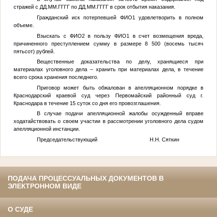
стражей с
ДД.ММ.ГГГГ
по
ДД.ММ.ГГГГ
в срок отбытия наказания.
Гражданский иск потерпевшей
ФИО1
удовлетворить в полном
объеме.
Взыскать с
ФИО2
в пользу
ФИО1
в счет возмещения вреда,
причиненного преступлением сумму в размере 8 500 (восемь тысяч
пятьсот) рублей.
Вещественные доказательства по делу, хранящиеся при
материалах уголовного дела – хранить при материалах дела, в течение
всего срока хранения последнего.
Приговор может быть обжалован в апелляционном порядке в
Краснодарский краевой суд через Первомайский районный суд г.
Краснодара в течение 15 суток со дня его провозглашения.
В случае подачи апелляционной жалобы осужденный вправе
ходатайствовать о своем участии в рассмотрении уголовного дела судом
апелляционной инстанции.
Председательствующий Н.Н. Сяткин
ПОДАЧА ПРОЦЕССУАЛЬНЫХ ДОКУМЕНТОВ В
ЭЛЕКТРОННОМ ВИДЕ
О СУДЕ