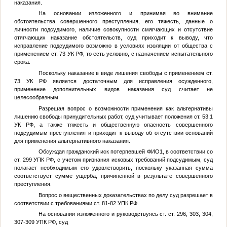
наказания.
На основании изложенного и принимая во внимание
обстоятельства совершенного преступления, его тяжесть, данные о
личности подсудимого, наличие совокупности смягчающих и отсутствие
отягчающих наказание обстоятельств, суд приходит к выводу, что
исправление подсудимого возможно в условиях изоляции от общества с
применением ст. 73 УК РФ, то есть условно, с назначением испытательного
срока.
Поскольку наказание в виде лишения свободы с применением ст.
73 УК РФ является достаточным для исправления осужденного,
применение дополнительных видов наказания суд считает не
целесообразным.
Разрешая вопрос о возможности применения как альтернативы
лишению свободы принудительных работ, суд учитывает положения ст. 53.1
УК РФ, а также тяжесть и общественную опасность совершенного
подсудимым преступления и приходит к выводу об отсутствии оснований
для применения альтернативного наказания.
Обсуждая гражданский иск потерпевшей
ФИО1
, в соответствии со
ст. 299 УПК РФ, с учетом признания исковых требований подсудимым, суд
полагает необходимым его удовлетворить, поскольку указанная сумма
соответствует сумме ущерба, причиненной в результате совершенного
преступления.
Вопрос о вещественных доказательствах по делу суд разрешает в
соответствии с требованиями ст. 81-82 УПК РФ.
На основании изложенного и руководствуясь ст. ст. 296, 303, 304,
307-309 УПК РФ, суд