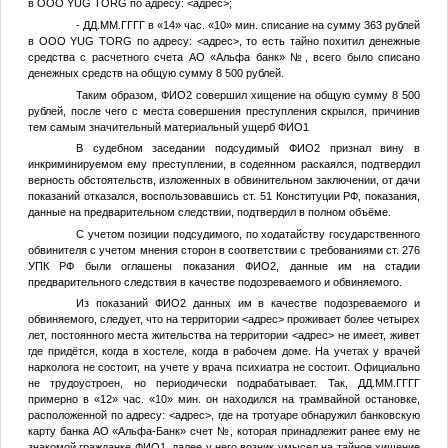
в OOO YUG TORG по адресу:
<адрес>
;
-
ДД.ММ.ГГГГ
в «14» час. «10» мин. списание на сумму 363 рублей
в OOO YUG TORG по адресу:
<адрес>
, то есть тайно похитил денежные
средства с расчетного счета АО «Альфа банк»
№
, всего было списано
денежных средств на общую сумму 8 500 рублей.
Таким образом,
ФИО2
совершил хищение на общую сумму 8 500
рублей, после чего с места совершения преступления скрылся, причинив
тем самым значительный материальный ущерб
ФИО1
В судебном заседании подсудимый
ФИО2
признал вину в
инкриминируемом ему преступлении, в содеянном раскаялся, подтвердил
верность обстоятельств, изложенных в обвинительном заключении, от дачи
показаний отказался, воспользовавшись ст. 51 Конституции РФ, показания,
данные на предварительном следствии, подтвердил в полном объёме.
С учетом позиции подсудимого, по ходатайству государственного
обвинителя с учетом мнения сторон в соответствии с требованиями ст. 276
УПК РФ были оглашены показания
ФИО2
, данные им на стадии
предварительного следствия в качестве подозреваемого и обвиняемого.
Из показаний
ФИО2
данных им в качестве подозреваемого и
обвиняемого, следует, что на территории
<адрес>
проживает более четырех
лет, постоянного места жительства на территории
<адрес>
не имеет, живет
где придётся, когда в хостеле, когда в рабочем доме. На учетах у врачей
нарколога не состоит, на учете у врача психиатра не состоит. Официально
не трудоустроен, но периодически подрабатывает. Так,
ДД.ММ.ГГГГ
примерно в «12» час. «10» мин. он находился на трамвайной остановке,
расположенной по адресу:
<адрес>
, где на тротуаре обнаружил банковскую
карту банка АО «Альфа-Банк» счет
№
, которая принадлежит ранее ему не
знакомой гражданке
ФИО1
, далее у него возник умысел на тайное хищение