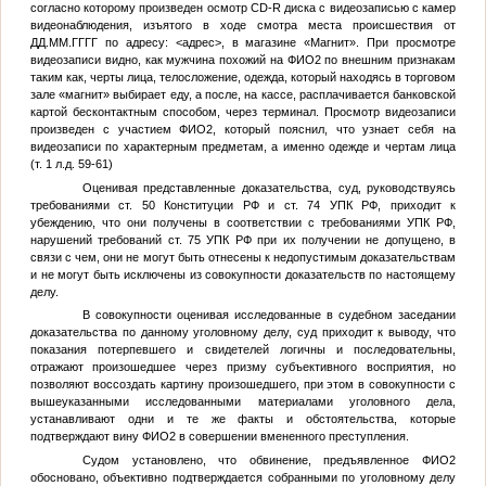
согласно которому произведен осмотр CD-R диска с видеозаписью с камер
видеонаблюдения, изъятого в ходе смотра места происшествия от
ДД.ММ.ГГГГ
по адресу:
<адрес>
, в магазине «Магнит». При просмотре
видеозаписи видно, как мужчина похожий на
ФИО2
по внешним признакам
таким как, черты лица, телосложение, одежда, который находясь в торговом
зале «магнит» выбирает еду, а после, на кассе, расплачивается банковской
картой бесконтактным способом, через терминал. Просмотр видеозаписи
произведен с участием
ФИО2
, который пояснил, что узнает себя на
видеозаписи по характерным предметам, а именно одежде и чертам лица
(т. 1 л.д. 59-61)
Оценивая представленные доказательства, суд, руководствуясь
требованиями ст. 50 Конституции РФ и ст. 74 УПК РФ, приходит к
убеждению, что они получены в соответствии с требованиями УПК РФ,
нарушений требований ст. 75 УПК РФ при их получении не допущено, в
связи с чем, они не могут быть отнесены к недопустимым доказательствам
и не могут быть исключены из совокупности доказательств по настоящему
делу.
В совокупности оценивая исследованные в судебном заседании
доказательства по данному уголовному делу, суд приходит к выводу, что
показания потерпевшего и свидетелей логичны и последовательны,
отражают произошедшее через призму субъективного восприятия, но
позволяют воссоздать картину произошедшего, при этом в совокупности с
вышеуказанными исследованными материалами уголовного дела,
устанавливают одни и те же факты и обстоятельства, которые
подтверждают вину
ФИО2
в совершении вмененного преступления.
Судом установлено, что обвинение, предъявленное
ФИО2
обосновано, объективно подтверждается собранными по уголовному делу