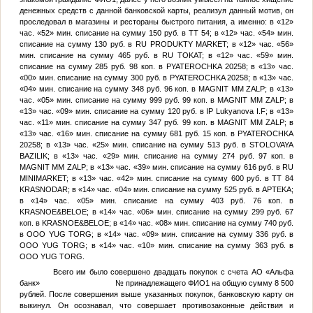
денежных средств с данной банковской карты, реализуя данный мотив, он
проследовал в магазины и рестораны быстрого питания, а именно: в «12»
час. «52» мин. списание на сумму 150 руб. в TT 54; в «12» час. «54» мин.
списание на сумму 130 руб. в RU PRODUKTY MARKET; в «12» час. «56»
мин. списание на сумму 465 руб. в RU TOKAT; в «12» час. «59» мин.
списание на сумму 285 руб. 98 коп. в PYATEROCHKA 20258; в «13» час.
«00» мин. списание на сумму 300 руб. в PYATEROCHKA 20258; в «13» час.
«04» мин. списание на сумму 348 руб. 96 коп. в MAGNIT MM ZALP; в «13»
час. «05» мин. списание на сумму 999 руб. 99 коп. в MAGNIT MM ZALP; в
«13» час. «09» мин. списание на сумму 120 руб. в IP Lukyanova I.F; в «13»
час. «11» мин. списание на сумму 347 руб. 99 коп. в MAGNIT MM ZALP; в
«13» час. «16» мин. списание на сумму 681 руб. 15 коп. в PYATEROCHKA
20258; в «13» час. «25» мин. списание на сумму 513 руб. в STOLOVAYA
BAZILIK; в «13» час. «29» мин. списание на сумму 274 руб. 97 коп. в
MAGNIT MM ZALP; в «13» час. «39» мин. списание на сумму 616 руб. в RU
MINIMARKET; в «13» час. «42» мин. списание на сумму 600 руб. в TT 84
KRASNODAR; в «14» час. «04» мин. списание на сумму 525 руб. в APTEKA;
в «14» час. «05» мин. списание на сумму 403 руб. 76 коп. в
KRASNOE&BELOE; в «14» час. «06» мин. списание на сумму 299 руб. 67
коп. в KRASNOE&BELOE; в «14» час. «08» мин. списание на сумму 740 руб.
в OOO YUG TORG; в «14» час. «09» мин. списание на сумму 336 руб. в
OOO YUG TORG; в «14» час. «10» мин. списание на сумму 363 руб. в
OOO YUG TORG.
Всего им было совершено двадцать покупок с счета АО «Альфа
банк»
№
принадлежащего
ФИО1
на общую сумму 8 500
рублей. После совершения выше указанных покупок, банковскую карту он
выкинул. Он осознавал, что совершает противозаконные действия и