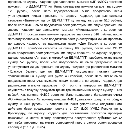
проехать по адресу:
<адрес>
, где расположен магазин «ИП
ФИО7
» также он
пояснил, что
ДД.ММ.ГГГГ
им была совершена покупка сигарет на сумму
120 рублей, после чего подозреваемым было предложено всем
участвующим лицам проехать по адресу:
<адрес>
, где расположена
столовая «Базелик», где он
ДД.ММ.ГГГГ
купил еду на сумму 513 рублей,
после чего
ФИО2
было предложено всем участвующим лицам проехать по
адресу:
<адрес>
, где расположен магазин «Минимаркет», в котором он
ДД.ММ.ГГГГ
осуществил покупку продуктов на сумму 616 рублей, после
чего подозреваемым было предложено всем участвующим лицам проехать
по адресу:
<адрес>
, где расположен ларек «Дим Кофе», в котором он
ДД.ММ.ГГГГ
приобрел сигареты на сумму 600 рублей, после чего
ФИО2
было предложено всем участвующим лицам проехать по адресу:
<адрес>
,
где расположена «Аптека», в которой он
ДД.ММ.ГГГГ
приобрел лекарства на
сумму 525 рублей, после чего подозреваемым было предложено всем
участвующим лицам проехать по адресу:
<адрес>
где расположен магазин
«Красное Белое», где он
ДД.ММ.ГГГГ
осуществил покупку двумя
транзакциями на сумму 703 рубля 43 копейки, после чего
ФИО2
было
предложено всем участвующим лицам проехать по адресу:
<адрес>
, где
расположен магазин продуктов «Юг торг», в котором он
ДД.ММ.ГГГГ
осуществил покупку продуктов тремя транзакциями на общую сумму 1 439
рублей. Как пояснил
ФИО2
всего им было похищено с банковского счета
АО «Альфа банк»
№
принадлежащей
ФИО1
денежных средств на общую
сумму 8 500 рублей. В завершении всем участникам следственного
действия было предложено проехать в ОП (ЦО) УМВД России по г.
Краснодару, по адресу:
<адрес>
для составления протокола проверки
показаний на месте. В ходе производства следственного действия
ФИО2
вел себя уверенно, на месте совершений преступления ориентировался
свободно (т. 1 л.д. 63-65).