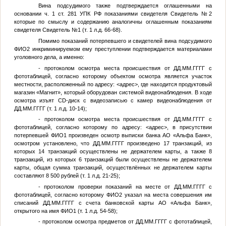
Вина подсудимого также подтверждается оглашенными на
основании ч. 1 ст. 281 УПК РФ показаниями свидетеля
Свидетель №2
которые по смыслу и содержанию аналогичны оглашенным показаниям
свидетеля
Свидетель №1
(т. 1 л.д. 66-68).
Помимо показаний потерпевшего и свидетелей вина подсудимого
ФИО2
инкриминируемом ему преступлении подтверждается материалами
уголовного дела, а именно:
- протоколом осмотра места происшествия от
ДД.ММ.ГГГГ
с
фототаблицей, согласно которому объектом осмотра является участок
местности, расположенный по адресу:
<адрес>
, где находится продуктовый
магазин «Магнит», который оборудован системой видеонаблюдения. В ходе
осмотра изъят CD-диск с видеозаписью с камер видеонаблюдения от
ДД.ММ.ГГГГ
(т. 1 л.д. 10-14);
- протоколом осмотра места происшествия от
ДД.ММ.ГГГГ
с
фототаблицей, согласно которому по адресу:
<адрес>
, в присутствии
потерпевшей
ФИО1
произведен осмотр выписки банка АО «Альфа Банк»,
осмотром установлено, что
ДД.ММ.ГГГГ
произведено 17 транзакций, из
которых 14 транзакций осуществлены не держателем карты, а также 8
транзакций, из которых 6 транзакций были осуществлены не держателем
карты, общая сумма транзакций, осуществлённых не держателем карты
составляют 8 500 рублей (т. 1 л.д. 21-25);
- протоколом проверки показаний на месте от
ДД.ММ.ГГГГ
с
фототаблицей, согласно которому
ФИО2
указал на места совершения им
списаний
ДД.ММ.ГГГГ
с счета банковской карты АО «Альфа Банк»,
открытого на имя
ФИО1
(т. 1 л.д. 54-58);
- протоколом осмотра предметов от
ДД.ММ.ГГГГ
с фототаблицей,