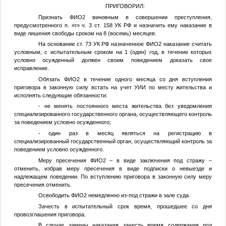
ПРИГОВОРИЛ:
Признать
ФИО2
виновным в совершении преступления,
предусмотренного п. «г» ч. 3 ст. 158 УК РФ и назначить ему наказание в
виде лишения свободы сроком на 8 (восемь) месяцев.
На основании ст. 73 УК РФ назначенное
ФИО2
наказание считать
условным, с испытательным сроком на 1 (один) год, в течение которых
условно осужденный должен своим поведением доказать свое
исправление.
Обязать
ФИО2
в течение одного месяца со дня вступления
приговора в законную силу встать на учет УИИ по месту жительства и
исполнять следующие обязанности:
- не менять постоянного места жительства без уведомления
специализированного государственного органа, осуществляющего контроль
за поведением условно осужденного;
- один раз в месяц являться на регистрацию в
специализированный государственный орган, осуществляющий контроль за
поведением условно осужденного.
Меру пресечения
ФИО2
– в виде заключения под стражу –
отменить, избрав меру пресечения в виде подписки о невыезде и
надлежащем поведении. По вступлению приговора в законную силу меру
пресечения отменить.
Освободить
ФИО2
немедленно из-под стражи в зале суда.
Зачесть в испытательный срок время, прошедшее со дня
провозглашения приговора.
В случае замены наказания зачесть время содержания под