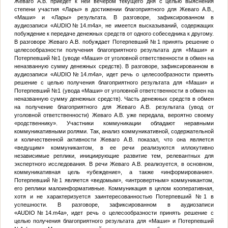
Жеваго А.В. приедет к ней вечером текущего дня с целью выяснения
степени участия «Лары» в достижении благоприятного для Жеваго А.В.,
«Маши» и «Лары» результата. В разговоре, зафиксированном в
аудиозаписи «AUDIO
№
14.m4a», не имеется высказываний, содержащих
побуждение к передаче денежных средств от одного собеседника к другому.
В разговоре Жеваго А.В. побуждает
Потерпевший №1
принять решение о
целесообразности получения благоприятного результата для «Маши» и
Потерпевший №1
(уводе «Маши» от уголовной ответственности в обмен на
неназванную сумму денежных средств). В разговоре, зафиксированном в
аудиозаписи «AUDIO
№
14.m4a», идет речь о целесообразности принять
решение с целью получения благоприятного результата для «Маши» и
Потерпевший №1
(увода «Маши» от уголовной ответственности в обмен на
неназванную сумму денежных средств). Часть денежных средств в обмен
на получение благоприятного для Жеваго А.В. результата (увод от
уголовной ответственности) Жеваго А.В. уже передала, вероятно своему
«родственнику». Участники коммуникации обладают неравными
коммуникативными ролями. Так, анализ коммуникативной, содержательной
и количественной активности Жеваго А.В. показал, что она является
«ведущим» коммуникантом, в ее речи реализуются иллокутивно
независимые реплики, инициирующие развитие тем, релевантных для
экспертного исследования. В речи Жеваго А.В. реализуется, в основном,
коммуникативная цель «убеждение», а также «информирование».
Потерпевший №1
является «ведомым», «интровертным» коммуникантом,
его реплики малоинформативные. Коммуникация в целом кооперативная,
хотя и не характеризуется заинтересованностью
Потерпевший №1
в
успешности. В разговоре, зафиксированном в аудиозаписи
«AUDIO
№
14.m4a», идет речь о целесообразности принять решение с
целью получения благоприятного результата для «Маши» и
Потерпевший