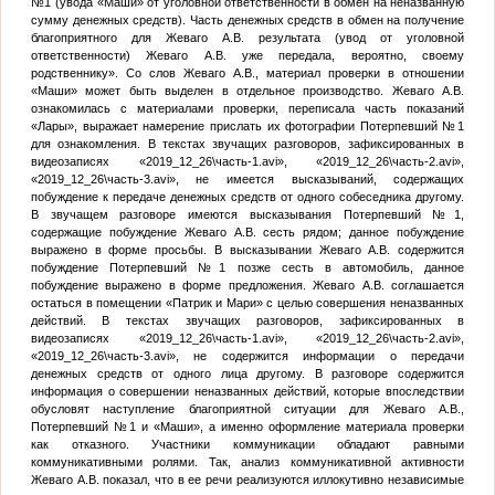
№1
(увода «Маши» от уголовной ответственности в обмен на неназванную
сумму денежных средств). Часть денежных средств в обмен на получение
благоприятного для Жеваго А.В. результата (увод от уголовной
ответственности) Жеваго А.В. уже передала, вероятно, своему
родственнику». Со слов Жеваго А.В., материал проверки в отношении
«Маши» может быть выделен в отдельное производство. Жеваго А.В.
ознакомилась с материалами проверки, переписала часть показаний
«Лары», выражает намерение прислать их фотографии
Потерпевший №1
для ознакомления. В текстах звучащих разговоров, зафиксированных в
видеозаписях «2019_12_26\часть-1.avi», «2019_12_26\часть-2.avi»,
«2019_12_26\часть-3.avi», не имеется высказываний, содержащих
побуждение к передаче денежных средств от одного собеседника другому.
В звучащем разговоре имеются высказывания
Потерпевший №1
,
содержащие побуждение Жеваго А.В. сесть рядом; данное побуждение
выражено в форме просьбы. В высказывании Жеваго А.В. содержится
побуждение
Потерпевший №1
позже сесть в автомобиль, данное
побуждение выражено в форме предложения. Жеваго А.В. соглашается
остаться в помещении «Патрик и Мари» с целью совершения неназванных
действий. В текстах звучащих разговоров, зафиксированных в
видеозаписях «2019_12_26\часть-1.avi», «2019_12_26\часть-2.avi»,
«2019_12_26\часть-3.avi», не содержится информации о передачи
денежных средств от одного лица другому. В разговоре содержится
информация о совершении неназванных действий, которые впоследствии
обусловят наступление благоприятной ситуации для Жеваго А.В.,
Потерпевший №1
и «Маши», а именно оформление материала проверки
как отказного. Участники коммуникации обладают равными
коммуникативными ролями. Так, анализ коммуникативной активности
Жеваго А.В. показал, что в ее речи реализуются иллокутивно независимые