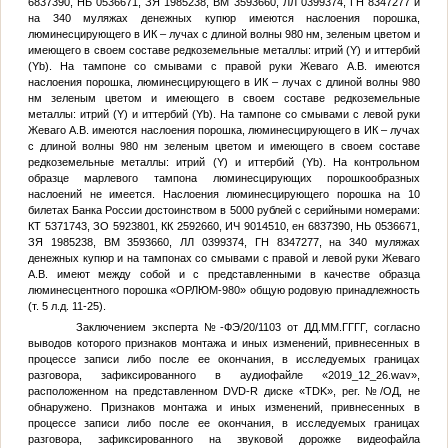
6837390, НЬ 0536671, ЗЯ 1985238, ВМ 3593660, ЛЛ 0399374, ГН 8347277 и
на 340 муляжах денежных купюр имеются наслоения порошка,
люминесцирующего в ИК – лучах с длиной волны 980 нм, зеленым цветом и
имеющего в своем составе редкоземельные металлы: итрий (Y) и иттербий
(Yb). На тампоне со смывами с правой руки Жеваго А.В. имеются
наслоения порошка, люминесцирующего в ИК – лучах с длиной волны 980
нм зеленым цветом и имеющего в своем составе редкоземельные
металлы: итрий (Y) и иттербий (Yb). На тампоне со смывами с левой руки
Жеваго А.В. имеются наслоения порошка, люминесцирующего в ИК – лучах
с длиной волны 980 нм зеленым цветом и имеющего в своем составе
редкоземельные металлы: итрий (Y) и иттербий (Yb). На контрольном
образце марлевого тампона люминесцирующих порошкообразных
наслоений не имеется. Наслоения люминесцирующего порошка на 10
билетах Банка России достоинством в 5000 рублей с серийными номерами:
КТ 5371743, ЗО 5923801, КК 2592660, ИЧ 9014510, ен 6837390, НЬ 0536671,
ЗЯ 1985238, ВМ 3593660, ЛЛ 0399374, ГН 8347277, на 340 муляжах
денежных купюр и на тампонах со смывами с правой и левой руки Жеваго
А.В. имеют между собой и с представленными в качестве образца
люминесцентного порошка «ОРЛЮМ-980» общую родовую принадлежность
(т. 5 л.д. 11-25).
Заключением эксперта
№
-ФЭ/20/1103 от
ДД.ММ.ГГГГ
, согласно
выводов которого признаков монтажа и иных изменений, привнесенных в
процессе записи либо после ее окончания, в исследуемых границах
разговора, зафиксированного в аудиофайле «2019_12_26.wav»,
расположенном на представленном DVD-R диске «TDK», рег.
№
/ОД, не
обнаружено. Признаков монтажа и иных изменений, привнесенных в
процессе записи либо после ее окончания, в исследуемых границах
разговора, зафиксированного на звуковой дорожке видеофайла