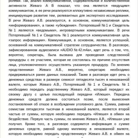
ролями. Так, анализ коммуникативной, содержательной и количественной
активности Жеваго А В показал, что она является «ведущим»
коммуникантом, в ее речи реализуются иллокутивно независимые реплики,
инициирующие развитие тем, релевантных для экспертного исследования.
В речи Жеваго А.В. реализуется, в основном, коммуникативная цель
«информирование», а также «убеждение».
Потерпевший №1
и
Свидетель
№1
являются «ведомыми», интровертными коммуникантами. В речи
Потерпевший №1
и
Свидетель №1
реализуется коммуникативная цель
«запрос информации». Коммуникация, в основном, является успешной,
основанной на коммуникативной стратегии сотрудничества. В разговоре,
зафиксированном аудиозаписи «AUDIO
№
42.m4а», идет речь о том, что,
вероятно, секретарь, была вызвана для проведения следственной
процедуры с ее участием, которая не состоялась по причине отсутствия
лица, уполномоченного осуществлять указанную процедуру. По мнению
«родственника» Жеваго А.В., вероятно, секретарю необходимо
придерживаться ранее данных показаний. Также в разговоре идет речь о
денежных средствах в размере семисот пятидесяти тысяч в неназванной
валюте, которые Жеваго А.В.,
Потерпевший №1
и
Свидетель №1
необходимо передать родственнику Жеваго А.В., который передаст их
своему другу с целью последующей передачи «Илюше». Передача
денежных средств должна состояться позже, после вынесения
постановления об отказе в возбуждении уголовного дела. Сумма, равная
семистам пятидесяти тысячам в неназванной валюте, является второй
частью от суммы, которую необходимо передать «Илюше» в обмен на
бездействие. Первую часть суммы, по мнению Жеваго А.В., «Илюша» уже
получил. Кроме того, в разговоре содержится информация о сумме
денежных средств, равной одному миллиону в неназванной валюте,
которую необходимо передать «родственнику» Жеваго А.В. в обмен на