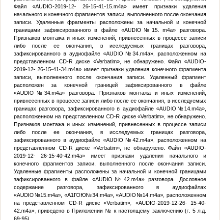
Файл «AUDIO-2019-12- 26-15-41-15.m4а» имеет признаки удаления
начального и конечного фрагментов записи, выполненного после окончания
записи. Удаленные фрагменты расположены за начальной и конечной
границами зафиксированного в файле «AUDIO
№
15. m4а» разговора.
Признаков монтажа и иных изменений, привнесенных в процессе записи
либо после ее окончания, в исследуемых границах разговора,
зафиксированного в аудиофайле «AUDIO
№
34.m4а», расположенном на
представленном CD-R диске «Verbatim», не обнаружено. Файл «AUDIO-
2019-12- 26-15-41-34.m4а» имеет признаки удаления конечного фрагмента
записи, выполненного после окончания записи. Удаленный фрагмент
расположен за конечной границей зафиксированного в файле
«AUDIO
№
34.m4a» разговора. Признаков монтажа и иных изменений,
привнесенных в процессе записи либо после ее окончания, в исследуемых
границах разговора, зафиксированного в аудиофайле «AUDIO
№
14.m4а»,
расположенном на представленном CD-R диске «Verbatim», не обнаружено.
Признаков монтажа и иных изменений, привнесенных в процессе записи
либо после ее окончания, в исследуемых границах разговора,
зафиксированного в аудиофайле «AUDIO
№
42.m4а», расположенном на
представленном CD-R диске «Verbatim», не обнаружено. Файл «AUDIO-
2019-12- 26-15-40-42.m4а» имеет признаки удаления начального и
конечного фрагментов записи, выполненного после окончания записи.
Удаленные фрагменты расположены за начальной и конечной границами
зафиксированного в файле «AUDIO
№
42.m4а» разговора. Дословное
содержание разговора, зафиксированного в аудиофайлах
«AUDIO
№
15.m4а», «А1ГОЮ
№
34.m4а», «AUDIO
№
14.m4а», расположенном
на представленном CD-R диске «Verbatim», «AUDIO-2019-12-26- 15-40-
42.m4а», приведено в Приложении
№
к настоящему заключению (т. 5 л.д.
69-95).