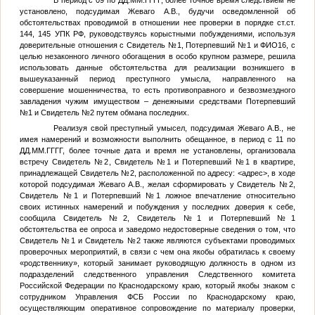
В период с 09 по
ДД.ММ.ГГГГ
, более точное время следствием не
установлено, подсудимая Жеваго А.В., будучи осведомленной об
обстоятельствах проводимой в отношении нее проверки в порядке ст.ст.
144, 145 УПК РФ, руководствуясь корыстными побуждениями, используя
доверительные отношения с
Свидетель №1
,
Потерпевший №1
и
ФИО16
, с
целью незаконного личного обогащения в особо крупном размере, решила
использовать данные обстоятельства для реализации возникшего в
вышеуказанный период преступного умысла, направленного на
совершение мошенничества, то есть противоправного и безвозмездного
завладения чужим имуществом – денежными средствами
Потерпевший
№1
и
Свидетель №2
путем обмана последних.
Реализуя свой преступный умысел, подсудимая Жеваго А.В., не
имея намерений и возможности выполнить обещанное, в период с 11 по
ДД.ММ.ГГГГ
, более точные дата и время не установлены, организовала
встречу
Свидетель №2
,
Свидетель №1
и
Потерпевший №1
в квартире,
принадлежащей
Свидетель №2
, расположенной по адресу:
<адрес>
, в ходе
которой подсудимая Жеваго А.В., желая сформировать у
Свидетель №2
,
Свидетель №1
и
Потерпевший №1
ложное впечатление относительно
своих истинных намерений и побуждения у последних доверия к себе,
сообщила
Свидетель №2
,
Свидетель №1
и
Потерпевший №1
обстоятельства ее опроса и заведомо недостоверные сведения о том, что
Свидетель №1
и
Свидетель №2
также являются субъектами проводимых
проверочных мероприятий, в связи с чем она якобы обратилась к своему
«родственнику», который занимает руководящую должность в одном из
подразделений следственного управления Следственного комитета
Российской Федерации по Краснодарскому краю, который якобы знаком с
сотрудником Управления ФСБ России по Краснодарскому краю,
осуществляющим оперативное сопровождение по материалу проверки,