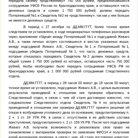
передала своему «родственнику» 750 000 рублей, предназначавшихся
сотрудникам УФСБ России по Краснодарскому краю, а оставшуюся часть
денежных средств в сумме 1 750 000 рублей, должны передать
Потерпевший №1
и
Свидетель №2
ее «родственнику», так как у нее больше
не имеется денежных средств.
В период с 27 октября по
ДД.ММ.ГГГГ
, более точное время
следствием не установлено, в ходе неоднократных телефонных разговоров
через приложение «Signal» между
Потерпевший №1
и подсудимой Жеваго
А.В., а также личных встреч состоявшихся в местах указанных выше,
между подсудимой Жеваго А.В.,
Свидетель №1
и
Потерпевший №1
,
подсудимая убедила
Потерпевший №1
, что часть денежных средств,
которые отказалась передавать
Свидетель №2
должен передать он в
общей сумме 1 750 000 рублей из которых, оставшуюся часть 750 000
рублей, якобы необходимо было передать сотрудникам УФСБ РФ по
Краснодарскому краю, а 1 000 000 рублей сотрудникам Следственного
отдела.
ДД.ММ.ГГГГ
, в период с 09 часов 00 минут до 18 часов 00 минут,
точное время не установлено, подсудимая Жеваго А.В., с целью выяснения
результатов проводимой в отношении нее проверки обратилась в
Следственный отдел, в связи с чем ей стало достоверно известно, что
следователем Следственного отдела
Свидетель №4
по результатам
проведенной в отношении нее проверки
ДД.ММ.ГГГГ
принято решение об
отказе в возбуждении уголовного дела по основанию, предусмотренному п.
2 ч. 1 ст. 24 УПК РФ, в связи с отсутствием в ее действиях состава
преступления, предусмотренного ч. 2 ст. 159 УК РФ. После чего подсудимая
Жеваго А.В. получила возможность и реализовала свое право на
ознакомление с материалом проверки по заявлению
ФИО14
и получение
копий материалов проверки, в связи с чем, ей стало достоверно известно,