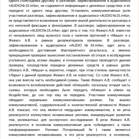
одного собеседника другому. В разговоре, зафиксированном в аудиозаписи
«AUDIO
№
15.m4a», не содержится информации о денежных средствах и их
передаче от одного лица другому. Установить коммуникативные роли
участников разговора, зафиксированном в аудиозаписи «AUDIO
№
15.m4a»,
не представляется возможным по причине малой длительности разговора и
его неполной фиксации в фонограмме. В разговоре, зафиксированном на
аудиозаписи «AUDIO
№
15.m4a», идет речь о том, что Жеваго А.В. известно
от неназванного лица мужского пола о наличии претензий к «Маше» и к
Жеваго А.В. в рамках дела/материала проверки. В разговоре,
зафиксированном в аудиозаписи «AUDIO
№
34.m4a», идет речь о
необходимости достижения благоприятного результата, а именно
прекращения проверки/ вынесения постановления об отказе в возбуждении
уголовного дела, всеми лицами, в отношении которых проводится данная
проверка, посредством передачи денежных средств в равных долях
(Жеваго А.В., «Маша» и, вероятно, «лара», при этом степень причастности
«Лары» к данной проверке Жеваго А.В. не известна). Со слов Жеваго А.В.,
она уже внесла часть необходимой суммы. Также Жеваго А.В. сообщает о
возможности возобновления действий «Илюшей», поскольку вторая часть
суммы, которую необходимо было передать «Илюше» в обмен на
бездействие, до сих пор ему не передана. Участники коммуникации
обладают неравными коммуникативными ролями. Так анализ
коммуникативной, содержательной и количественной активности Жеваго
А.В. показал, что она является «ведущим» коммуникантом, в ее речи
реализуются иллокутивно независимые реплики, инициирующие развитие
тем, релевантных для экспертного исследования. В речи Жеваго А.В.
реализуется, в основном коммуникативная цель «убеждение», а также
«информирование». Реплики
Потерпевший №1
также являются
коммуникативно независимыми, в его речи реализуется, в основном,