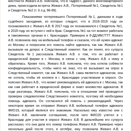
местности Жеваго А.В. пояснила, что в
<адрес>
, данного многоквартирного
дома, происходила встреча Жеваго А.В.,
Потерпевший №1
,
Свидетель №1
и
Свидетель №2
(т. 6 л.д. 86-89).
Показаниями потерпевшего
Потерпевший №1
, данными в ходе
судебного заседания, из которых следует, что в 2018-2019 году он
познакомился с Жеваго А.В. В 2017 году он познакомился с
Свидетель №1
,
в 2018 году он вступил с ней в брак.
Свидетель №1
на тот момент работала
в таможенных органах в г. Краснодаре. Примерно в 8-
ДД.ММ.ГГГГ
Жеваго
А.В. позвонила ему на мобильный телефон и сказала, что ей нужен адвокат
из Москвы и попросила его помочь найти адвоката, так как Жеваго А.В.
вызывали на допрос в Следственный комитет. Как он понял, его супруга
Свидетель №1
рассказала Жеваго А.В. о том, что он работает в
юридической фирме в г. Москва, в связи с чем, Жеваго А.В. к нему и
обратилась. Кроме того, Жеваго А.В. пояснила, что она хотела соблюсти
конфиденциальность, чтобы никто не знал, что её вызывают на опрос в
Следственный комитет, так как Жеваго А.В. сама является адвокатом, она
не хотела, чтобы её коллеги в г. Краснодаре участвовали в опросе. Он
пояснил Жеваго А.В., что может рекомендовать ей адвоката в г. Москва, так
как сам работает в юридической фирме и знает множество адвокатов. В
ходе разговора, Жеваго А.В. пояснила, что в отношении неё проводится
проверка следователем Следственного комитета, поэтому ей необходима
помощь адвоката. Он согласился ей помочь с рекомендацией. Через
некоторое время он отправил Жеваго А.В. мобильный телефон адвоката
ФИО19
, который являлся его знакомым. Насколько ему известно они с
Жеваго А.В. заключили соглашение, после чего
ФИО20
улетел в г.
Краснодар для участия в опросе Жеваго А.В. В дальнейшем его супруга
рассказал, что она дала его номер телефона Жеваго А.В. Примерно через
несколько дней после этого, в октябре, ему позвонила Жеваго А.В. и