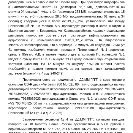
договорившись о созвоне после Нового года. При просмотре видеофайлов
с наименованиями: «часть-1» (размером 55,7 МБ, длительностью 03
минуты 04 секунды), «часть-2» (размером 273 МБ, продолжительностью 15
минут), «часть-3» (размером 28,6 МБ, продолжительностью 01 минута 34
секунды) содержащиеся в папке «2019_12_26», установлено, что между
Потерпевший №1
и Жеваго А.В. происходит разговор в кафе «Патрик и
Мари» по адресу: г. Краснодар, ул. Красноармейская,
<адрес>
содержание
разговора полностью соответствует разговору зафиксированному на
аудиозаписи с наименованием «2019_12_26.wav». На видеозаписи
«часть-2» зафиксировано, что в период с 12 минуты 39 секунд по 12 минут
41 секунду изображен момент передачи
Потерпевший №1
денежных
средств Жеваго А.В. в пакете черного цвета, который
Потерпевший №1
кладет в сумку
ФИО1
На 12 минуте 33 секунде слышен звук открываемой
застежки (молнии). На 12 минуте 39 секунде слышен шелест пакета
(изображён в правом нижнем углу), затем следует звук закрываемой
застежки (молнии) (т. 4 л.д. 240-249).
Протоколом осмотра предметов от
ДД.ММ.ГГГГ
, в ходе которого
осмотрен CD-R диск «Verbatim 700 Mb 52х 80 min» с содержащейся на нем
детализацией телефонных переговоров абонентских номеров 79182872403,
79184395562, 79892338799, принадлежащих Жеваго А.В. и абонентского
номера 79185069023 принадлежащего
Свидетель №1
, а также CD-R диск
«VS 700 MB 52х 80 min» с содержащейся на нем детализацией телефонных
переговоров абонентского номера 79999911980 принадлежащего
Потерпевший №1
(т. 4 л.д. 212-226).
Заключением эксперта
№
.4 от
ДД.ММ.ГГГГ
, согласно выводов
которого на 10 билетах Банка России достоинством в 5000 рублей с
серийными номерами КТ 5371743, ЗО 5923801, КК 2592660, ИЧ 9014510, ен