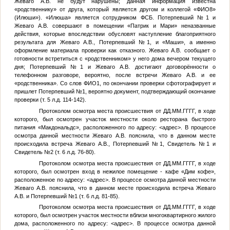
Жеваго А.В. не будут нарушены; данная информация известна
«родственнику» от друга, который является другом и коллегой «
ФИО8
»
(Илюши»). «Илюша» является сотрудником ФСБ.
Потерпевший №1
и
Жеваго А.В. совершают в помещении «Патрик и Мари» неназванные
действия, которые впоследствии обусловят наступление благоприятного
результата для Жеваго А.В.,
Потерпевший №1
, и «Маши», а именно
оформление материала проверки как отказного. Жеваго А.В. сообщает о
готовности встретиться с «родственником» у него дома вечером текущего
дня;
Потерпевший №1
и Жеваго А.В. достигают договорённости о
телефонном разговоре, вероятно, после встречи Жеваго А.В. и ее
«родственника». Со слов
ФИО1
, по окончании проверки сфотографирует и
пришлет
Потерпевший №1
, вероятно документ, подтверждающий окончание
проверки (т. 5 л.д. 114-142).
Протоколом осмотра места происшествия от
ДД.ММ.ГГГГ
, в ходе
которого, был осмотрен участок местности около ресторана быстрого
питания «Макдональдс», расположенного по адресу:
<адрес>
. В процессе
осмотра данной местности Жеваго А.В. пояснила, что в данном месте
происходила встреча Жеваго А.В.,
Потерпевший №1
,
Свидетель №1
и
Свидетель №2
(т. 6 л.д. 76-80).
Протоколом осмотра места происшествия от
ДД.ММ.ГГГГ
, в ходе
которого, был осмотрен вход в нежилое помещение - кафе «Дим кофе»,
расположенное по адресу:
<адрес>
. В процессе осмотра данной местности
Жеваго А.В. пояснила, что в данном месте происходила встреча Жеваго
А.В. и
Потерпевший №1
(т. 6 л.д. 81-85).
Протоколом осмотра места происшествия от
ДД.ММ.ГГГГ
, в ходе
которого, был осмотрен участок местности вблизи многоквартирного жилого
дома, расположенного по адресу:
<адрес>
. В процессе осмотра данной