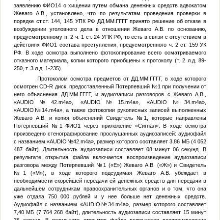
заявлению
ФИО14
о хищении путем обмана денежных средств адвокатом
Жеваго А.В., установлено, что по результатам проведения проверки в
порядке ст.ст. 144, 145 УПК РФ
ДД.ММ.ГГГГ
принято решение об отказе в
возбуждении уголовного дела в отношении Жеваго А.В. по основанию,
предусмотренному п. 2 ч. 1 ст. 24 УПК РФ, то есть в связи с отсутствием в
действиях
ФИО1
состава преступления, предусмотренного ч. 2 ст. 159 УК
РФ. В ходе осмотра выполнено фотокопирование всего осматриваемого
отказного материала, копии которого приобщены к протоколу (т. 2 л.д. 89-
250, т. 3 л.д. 1-235).
Протоколом осмотра предметов от
ДД.ММ.ГГГГ
, в ходе которого
осмотрен CD-R диск, предоставленный
Потерпевший №1
при получении от
него объяснения
ДД.ММ.ГГГГ
, и аудиозаписи разговоров с Жеваго А.В.,
«AUDIO
№
42.m4a», «AUDIO
№
15.m4a», «AUDIO
№
34.m4a»,
«AUDIO
№
14.m4a», а также фотокопии рукописных записей выполненных
Жеваго А.В. и копия объяснений
Свидетель №1
, которые направлены
Потерпевший №1
ФИО1
через приложение «Сигнал». В ходе осмотра
произведено стенографирование прослушанных аудиозаписей: аудиофайл
с названием «AUDIO
№
42.m4a», размер которого составляет 3,86 МБ (4 052
487 байт). Длительность аудиозаписи составляет 08 минут 06 секунд. В
результате открытия файла включается воспроизведение аудиозаписи
разговора между
Потерпевший №1
(«Е») Жеваго А.В. («Ж») и
Свидетель
№1
(«М»), в ходе которого подсудимая Жеваго А.В. убеждает в
необходимости скорейшей передачи ей денежных средств для передачи в
дальнейшем сотрудникам правоохранительных органов и о том, что она
уже отдала 750 000 рублей и у нее больше нет денежных средств.
Аудиофайл с названием «AUDIO
№
34.m4a», размер которого составляет
7,40 МБ (7 764 268 байт), длительность аудиозаписи составляет 15 минут