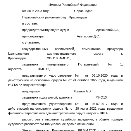
Именем Российской Федерации
09 июня 2023 года г. Краснодар
Первомайский районный суд г. Краснодара
в составе:
председательствующего судьи Артюховой А.А.,
при секретаре Аветисове Д.С.,
с участием:
государственных обвинителей, помощников прокурора
Центрального административного округа г.
Краснодара
ФИО10
,
ФИО11
,
защитника потерпевшего
Потерпевший №1
,
адвоката
ФИО12
,
предъявившего удостоверение
№
от 06.10.2020 года и
действующей на основании ордера
№
от 24 октября 2022 года, выданного
НО КА КК «Адвокатпроф»,
подсудимой Жеваго А.В.,
защитника подсудимой, адвоката
ФИО13
,
предъявившего удостоверение
№
от 04.07.2017 года и
действующей на основании ордера
№
от 29 июля 2022 года, выданного
филиалом Карасунского административного округа
<адрес>
, КККА,
рассмотрев в открытом судебном заседании, в общем порядке
судебного разбирательства уголовное дело в отношении:
Жеваго Анджелы Владимировны,
ДД.ММ.ГГГГ
года рождения,