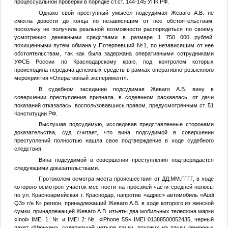
процессуальной проверки в порядке ст.ст. 144-145 УПК РФ.
Однако свой преступный умысел подсудимая Жеваго А.В. не
смогла довести до конца по независящим от нее обстоятельствам,
поскольку не получила реальной возможности распорядиться по своему
усмотрению денежными средствами в размере 1 750 000 рублей,
похищенными путем обмана у
Потерпевший №1
, по независящим от нее
обстоятельствам, так как была задержана оперативными сотрудниками
УФСБ России по Краснодарскому краю, под контролем которых
происходила передача денежных средств в рамках оперативно-розыскного
мероприятия «Оперативный эксперимент».
В судебном заседании подсудимая Жеваго А.В. вину в
совершении преступления признала, в содеянном раскаялась, от дачи
показаний отказалась, воспользовавшись правом, предусмотренным ст. 51
Конституции РФ.
Выслушав подсудимую, исследовав представленные сторонами
доказательства, суд считает, что вина подсудимой в совершении
преступлений полностью нашла свое подтверждение в ходе судебного
следствия.
Вина подсудимой в совершении преступления подтверждается
следующими доказательствами.
Протоколом осмотра места происшествия от
ДД.ММ.ГГГГ
, в ходе
которого осмотрен участок местности на проезжей части средней полосы
по ул. Красноармейская г. Краснодар, напротив
<адрес>
автомобиль «Audi
Q3» г/н
№
регион, принадлежащий Жеваго А.В. в ходе которого из женской
сумки, принадлежащей Жеваго А.В. изъяты два мобильных телефона марки
«Inoi» IMEI 1:
№
и IMEI 2:
№
, «iPhone 5S» IMEI 01388500852435, черный
пакет «Мюнхен», содержащий четыре пачки, похожих на пачки денежных