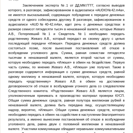
Заключением эксперта
№
.1 от
ДД.ММ.ГГГГ
, согласно выводов
которого, в разговоре, зафиксированном в аудиозаписи «AUDIO
№
42.m4а»,
не имеется высказываний, содержащих побуждение к передаче денежных
средств от одного собеседника другому. В разговоре, зафиксированном в
аудиозаписи «AUD
№
40-42.m4a», идет речь о денежных средствах в
размере семисот пятидесяти тысяч в неназванной валюте, которые Жеваго
А.В.,
Потерпевший №1
и
Свидетель №1
необходимо передать
родственнику Жеваго А.В., который передаст их своему другу с целью
последующей передачи «Илюше». Передача денежных средств должна
состояться позже, после вынесения постановления об отказе в
возбуждении уголовного дела. Сумма, равная семистам пятидесяти
тысячам в неназванной валюте, является второй частью от суммы,
которую необходимо передать «Илюше» в обмен на бездействие. Первую
часть суммы, по мнению Жеваго А.В., «Илюша» уже получил. Также в
разговоре содержится информация о сумме денежных средств, равной
одному миллиону в неназванной валюте, которую, которую необходимо
передать «родственнику» Жеваго А.В. в обмен на достижение
договоренности об отказе в возбуждении угонного дела со следователем
Следственного комитета. «Родственник» Жеваго А.В. является лицом,
уполномоченным принимать в производство материал проверки КУСП.
Общая сумма денежных средств, равная полутора миллионам рублей в
неназванной валюте, должна быть передана лицу, осуществляющему
надзор, вероятно, «Илюше». Общая сумма денежных средств, которые
необходимо передать в обмен на содействие в наступлении благоприятного
результата, а именно вынесении постановления об отказе в возбуждении
уголовного дела, равна двум с половиной миллионам в неназванной
валюте. Участники коммуникации обладают неравными коммуникативными