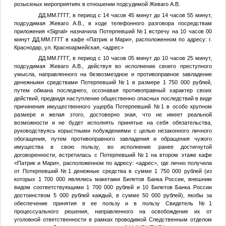
розыскных мероприятиях в отношении подсудимой Жеваго А.В.
ДД.ММ.ГГГГ
, в период с 14 часов 45 минут до 14 часов 55 минут,
подсудимая Жеваго А.В., в ходе телефонного разговора посредствам
приложения «Signal» назначила
Потерпевший №1
встречу на 10 часов 00
минут
ДД.ММ.ГГГГ
в кафе «Патрик и Мари», расположенном по адресу: г.
Краснодар, ул. Красноармейская,
<адрес>
ДД.ММ.ГГГГ
, в период с 10 часов 05 минут до 10 часов 25 минут,
подсудимая Жеваго А.В., действуя во исполнение своего преступного
умысла, направленного на безвозмездное и противоправное завладение
денежными средствами
Потерпевший №1
в размере 1 750 000 рублей,
путем обмана последнего, осознавая противоправный характер своих
действий, предвидя наступление общественно опасных последствий в виде
причинения имущественного ущерба
Потерпевший №1
в особо крупном
размере и желая этого, достоверно зная, что не имеет реальной
возможности и не будет исполнять принятые на себя обязательства,
руководствуясь корыстными побуждениями с целью незаконного личного
обогащения, путем противоправного завладения и обращения чужого
имущества в свою пользу, во исполнение ранее достигнутой
договоренности, встретилась с
Потерпевший №1
на втором этаже кафе
«Патрик и Мари», расположенном по адресу:
<адрес>
, где лично получила
от
Потерпевший №1
денежные средства в сумме 1 750 000 рублей (из
которых 1 700 000 являлись макетами Билетов Банка России, внешним
видом соответствующими 1 700 000 рублей и 10 Билетов Банка России
достоинством 5 000 рублей каждый, в сумме 50 000 рублей), якобы за
обеспечение принятия в ее пользу и в пользу
Свидетель №1
процессуального решения, направленного на освобождение их от
уголовной ответственности в рамках проводимой Следственным отделом