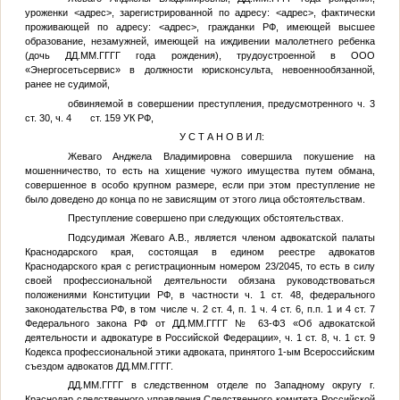
уроженки
<адрес>
, зарегистрированной по адресу:
<адрес>
, фактически
проживающей по адресу:
<адрес>
, гражданки РФ, имеющей высшее
образование, незамужней, имеющей на иждивении малолетнего ребенка
(дочь
ДД.ММ.ГГГГ
года рождения), трудоустроенной в ООО
«Энергосетьсервис» в должности юрисконсульта, невоеннообязанной,
ранее не судимой,
обвиняемой в совершении преступления, предусмотренного ч. 3
ст. 30, ч. 4 ст. 159 УК РФ,
У С Т А Н О В И Л:
Жеваго Анджела Владимировна совершила покушение на
мошенничество, то есть на хищение чужого имущества путем обмана,
совершенное в особо крупном размере, если при этом преступление не
было доведено до конца по не зависящим от этого лица обстоятельствам.
Преступление совершено при следующих обстоятельствах.
Подсудимая Жеваго А.В., является членом адвокатской палаты
Краснодарского края, состоящая в едином реестре адвокатов
Краснодарского края с регистрационным номером 23/2045, то есть в силу
своей профессиональной деятельности обязана руководствоваться
положениями Конституции РФ, в частности ч. 1 ст. 48, федерального
законодательства РФ, в том числе ч. 2 ст. 4, п. 1 ч. 4 ст. 6, п.п. 1 и 4 ст. 7
Федерального закона РФ от
ДД.ММ.ГГГГ
№ 63-ФЗ «Об адвокатской
деятельности и адвокатуре в Российской Федерации», ч. 1 ст. 8, ч. 1 ст. 9
Кодекса профессиональной этики адвоката, принятого 1-ым Всероссийским
съездом адвокатов
ДД.ММ.ГГГГ
.
ДД.ММ.ГГГГ
в следственном отделе по Западному округу г.
Краснодар следственного управления Следственного комитета Российской