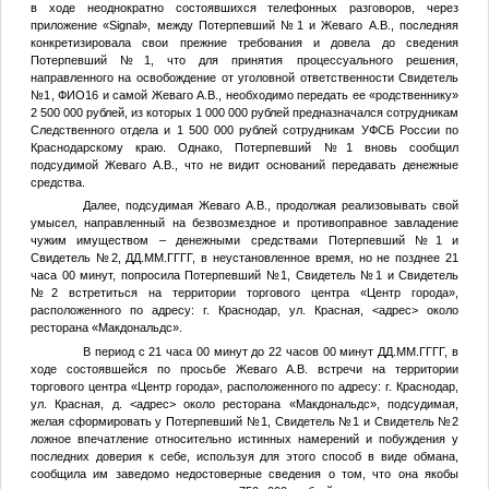
в ходе неоднократно состоявшихся телефонных разговоров, через
приложение «Signal», между
Потерпевший №1
и Жеваго А.В., последняя
конкретизировала свои прежние требования и довела до сведения
Потерпевший №1
, что для принятия процессуального решения,
направленного на освобождение от уголовной ответственности
Свидетель
№1
,
ФИО16
и самой Жеваго А.В., необходимо передать ее «родственнику»
2 500 000 рублей, из которых 1 000 000 рублей предназначался сотрудникам
Следственного отдела и 1 500 000 рублей сотрудникам УФСБ России по
Краснодарскому краю. Однако,
Потерпевший №1
вновь сообщил
подсудимой Жеваго А.В., что не видит оснований передавать денежные
средства.
Далее, подсудимая Жеваго А.В., продолжая реализовывать свой
умысел, направленный на безвозмездное и противоправное завладение
чужим имуществом – денежными средствами
Потерпевший №1
и
Свидетель №2
,
ДД.ММ.ГГГГ
, в неустановленное время, но не позднее 21
часа 00 минут, попросила
Потерпевший №1
,
Свидетель №1
и
Свидетель
№2
встретиться на территории торгового центра «Центр города»,
расположенного по адресу: г. Краснодар, ул. Красная,
<адрес>
около
ресторана «Макдональдс».
В период с 21 часа 00 минут до 22 часов 00 минут
ДД.ММ.ГГГГ
, в
ходе состоявшейся по просьбе Жеваго А.В. встречи на территории
торгового центра «Центр города», расположенного по адресу: г. Краснодар,
ул. Красная, д.
<адрес>
около ресторана «Макдональдс», подсудимая,
желая сформировать у
Потерпевший №1
,
Свидетель №1
и
Свидетель №2
ложное впечатление относительно истинных намерений и побуждения у
последних доверия к себе, используя для этого способ в виде обмана,
сообщила им заведомо недостоверные сведения о том, что она якобы