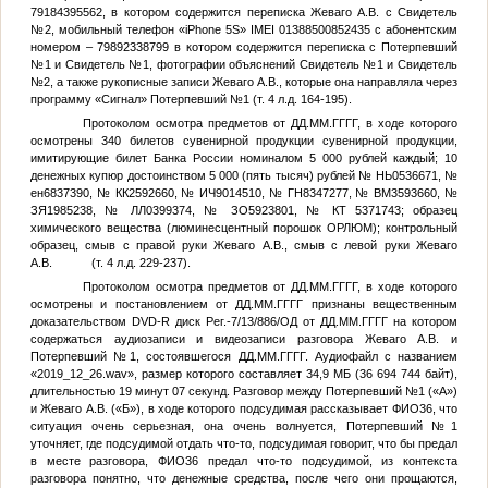
79184395562, в котором содержится переписка Жеваго А.В. с
Свидетель
№2
, мобильный телефон «iPhone 5S» IMEI 01388500852435 с абонентским
номером – 79892338799 в котором содержится переписка с
Потерпевший
№1
и
Свидетель №1
, фотографии объяснений
Свидетель №1
и
Свидетель
№2
, а также рукописные записи Жеваго А.В., которые она направляла через
программу «Сигнал»
Потерпевший №1
(т. 4 л.д. 164-195).
Протоколом осмотра предметов от
ДД.ММ.ГГГГ
, в ходе которого
осмотрены 340 билетов сувенирной продукции сувенирной продукции,
имитирующие билет Банка России номиналом 5 000 рублей каждый; 10
денежных купюр достоинством 5 000 (пять тысяч) рублей № НЬ0536671, №
ен6837390, № КК2592660, № ИЧ9014510, № ГН8347277, № ВМ3593660, №
ЗЯ1985238, № ЛЛ0399374, № ЗО5923801, № КТ 5371743; образец
химического вещества (люминесцентный порошок ОРЛЮМ); контрольный
образец, смыв с правой руки Жеваго А.В., смыв с левой руки Жеваго
А.В. (т. 4 л.д. 229-237).
Протоколом осмотра предметов от
ДД.ММ.ГГГГ
, в ходе которого
осмотрены и постановлением от
ДД.ММ.ГГГГ
признаны вещественным
доказательством DVD-R диск Рег.-7/13/886/ОД от
ДД.ММ.ГГГГ
на котором
содержаться аудиозаписи и видеозаписи разговора Жеваго А.В. и
Потерпевший №1
, состоявшегося
ДД.ММ.ГГГГ
. Аудиофайл с названием
«2019_12_26.wav», размер которого составляет 34,9 МБ (36 694 744 байт),
длительностью 19 минут 07 секунд. Разговор между
Потерпевший №1
(«А»)
и Жеваго А.В. («Б»), в ходе которого подсудимая рассказывает
ФИО36
, что
ситуация очень серьезная, она очень волнуется,
Потерпевший №1
уточняет, где подсудимой отдать что-то, подсудимая говорит, что бы предал
в месте разговора,
ФИО36
предал что-то подсудимой, из контекста
разговора понятно, что денежные средства, после чего они прощаются,