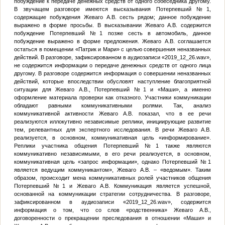
побуждение к передаче денежных средств от одного собеседника другому.
В звучащем разговоре имеются высказывания
Потерпевший №1
,
содержащие побуждения Жеваго А.В. сесть рядом; данное побуждение
выражено в форме просьбы. В высказывании Жеваго А.В. содержится
побуждение
Потерпевший №1
позже сесть в автомобиль, данное
побуждение выражено в форме предложения. Жеваго А.В. соглашается
остаться в помещении «Патрик и Мари» с целью совершения неназванных
действий. В разговоре, зафиксированном в аудиозаписи «2019_12_26.wav»,
не содержится информации о передаче денежных средств от одного лица
другому. В разговоре содержится информация о совершении неназванных
действий, которые впоследствии обусловят наступление благоприятной
ситуации для Жеваго А.В.,
Потерпевший №1
и «Маши», а именно
оформление материала проверки как отказного. Участники коммуникации
обладают равными коммуникативными ролями. Так, анализ
коммуникативной активности Жеваго А.В. показал, что в ее речи
реализуются иллокутивно независимые реплики, инициирующие развитие
тем, релевантных для экспертного исследования. В речи Жеваго А.В.
реализуется, в основном, коммуникативная цель «информирование».
Реплики участника общения
Потерпевший №1
также являются
коммуникативно независимыми, в его речи реализуется, в основном,
коммуникативная цель «запрос информации», однако
Потерпевший №1
является ведущим коммуникантом», Жеваго А.В. – «ведомым». Таким
образом, происходит мена коммуникативных ролей участников общения
Потерпевший №1
и Жеваго А.В. Коммуникация является успешной,
основанной на коммуникации стратегии сотрудничества. В разговоре,
зафиксированном в аудиозаписи «2019_12_26.wav», содержится
информация о том, что со слов «родственника» Жеваго А.В.,
договоренности о прекращении преследования в отношении «Маши» и