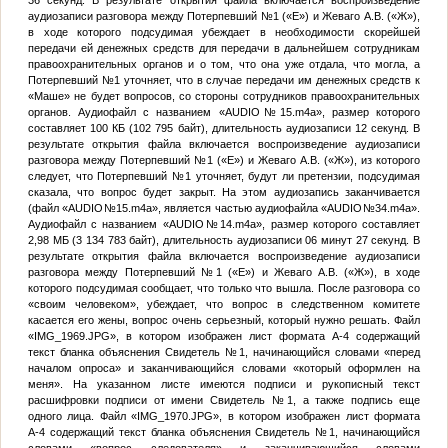
36 секунд. В результате открытия файла включается воспроизведение
аудиозаписи разговора между
Потерпевший №1
(«Е») и Жеваго А.В. («Ж»),
в ходе которого подсудимая убеждает в необходимости скорейшей
передачи ей денежных средств для передачи в дальнейшем сотрудникам
правоохранительных органов и о том, что она уже отдала, что могла, а
Потерпевший №1
уточняет, что в случае передачи им денежных средств к
«Маше» не будет вопросов, со стороны сотрудников правоохранительных
органов. Аудиофайл с названием «AUDIO
№
15.m4a», размер которого
составляет 100 КБ (102 795 байт), длительность аудиозаписи 12 секунд. В
результате открытия файла включается воспроизведение аудиозаписи
разговора между
Потерпевший №1
(«Е») и Жеваго А.В. («Ж»), из которого
следует, что
Потерпевший №1
уточняет, будут ли претензии, подсудимая
сказала, что вопрос будет закрыт. На этом аудиозапись заканчивается
(файл «AUDIO
№
15.m4a», является частью аудиофайла «AUDIO
№
34.m4a».
Аудиофайл с названием «AUDIO
№
14.m4a», размер которого составляет
2,98 МБ (3 134 783 байт), длительность аудиозаписи 06 минут 27 секунд. В
результате открытия файла включается воспроизведение аудиозаписи
разговора между
Потерпевший №1
(«Е») и Жеваго А.В. («Ж»), в ходе
которого подсудимая сообщает, что только что вышла. После разговора со
«своим человеком», убеждает, что вопрос в следственном комитете
касается его жены, вопрос очень серьезный, который нужно решать. Файл
«IMG_1969.JPG», в котором изображен лист формата А-4 содержащий
текст бланка объяснения
Свидетель №1
, начинающийся словами «перед
началом опроса» и заканчивающийся словами «который оформлен на
меня». На указанном листе имеются подписи и рукописный текст
расшифровки подписи от имени
Свидетель №1
, а также подпись еще
одного лица. Файл «IMG_1970.JPG», в котором изображен лист формата
А-4 содержащий текст бланка объяснения
Свидетель №1
, начинающийся