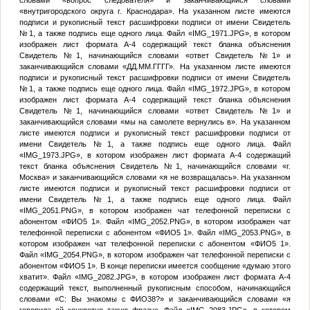
словами «вопрос следователя» и заканчивающийся словами
«внутригородского округа г. Краснодара». На указанном листе имеются
подписи и рукописный текст расшифровки подписи от имени
Свидетель
№1
, а также подпись еще одного лица. Файл «IMG_1971.JPG», в котором
изображен лист формата А-4 содержащий текст бланка объяснения
Свидетель №1
, начинающийся словами «ответ
Свидетель №1
» и
заканчивающийся словами «
ДД.ММ.ГГГГ
». На указанном листе имеются
подписи и рукописный текст расшифровки подписи от имени
Свидетель
№1
, а также подпись еще одного лица. Файл «IMG_1972.JPG», в котором
изображен лист формата А-4 содержащий текст бланка объяснения
Свидетель №1
, начинающийся словами «ответ
Свидетель №1
» и
заканчивающийся словами «мы на самолете вернулись в». На указанном
листе имеются подписи и рукописный текст расшифровки подписи от
имени
Свидетель №1
, а также подпись еще одного лица. Файл
«IMG_1973.JPG», в котором изображен лист формата А-4 содержащий
текст бланка объяснения
Свидетель №1
, начинающийся словами «г.
Москва» и заканчивающийся словами «я не возвращалась». На указанном
листе имеются подписи и рукописный текст расшифровки подписи от
имени
Свидетель №1
, а также подпись еще одного лица. Файл
«IMG_2051.PNG», в котором изображен чат телефонной переписки с
абонентом «
ФИО5
1». Файл «IMG_2052.PNG», в котором изображен чат
телефонной переписки с абонентом «
ФИО5
1». Файл «IMG_2053.PNG», в
котором изображен чат телефонной переписки с абонентом «
ФИО5
1».
Файл «IMG_2054.PNG», в котором изображен чат телефонной переписки с
абонентом «
ФИО5
1». В конце переписки имеется сообщение «думаю этого
хватит». Файл «IMG_2082.JPG», в котором изображен лист формата А-4
содержащий текст, выполненный рукописным способом, начинающийся
словами «С: Вы знакомы с
ФИО38
?» и заканчивающийся словами «я