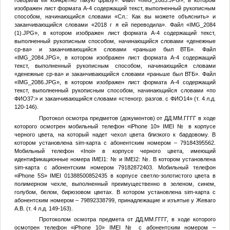
говорила ей конкретно такую фразу». Файл «IMG_2083.JPG», в котором
изображен лист формата А-4 содержащий текст, выполненный рукописным
способом, начинающийся словами «Сл.: Как вы можете объяснить» и
заканчивающийся словами «2018 г я ей переводила». Файл «IMG_2084
(1).JPG», в котором изображен лист формата А-4 содержащий текст,
выполненный рукописным способом, начинающийся словами «денежные
ср-ва» и заканчивающийся словами «раньше был ВТБ». Файл
«IMG_2084.JPG», в котором изображен лист формата А-4 содержащий
текст, выполненный рукописным способом, начинающийся словами
«денежные ср-ва» и заканчивающийся словами «раньше был ВТБ». Файл
«IMG_2086.JPG», в котором изображен лист формата А-4 содержащий
текст, выполненный рукописным способом, начинающийся словами «по
ФИО37
:» и заканчивающийся словами «стеногр. разгов. с
ФИО14
» (т. 4 л.д.
120-146).
Протокол осмотра предметов (документов) от
ДД.ММ.ГГГГ
в ходе
которого осмотрен мобильный телефон «iPhone 10» IMEI
№
в корпусе
черного цвета, на который надет чехол цвета близкого к бардовому. В
котором установлена sim-карта с абонентским номером – 79184395562.
Мобильный телефон «Inoi» в корпусе черного цвета, имеющий
идентификационные номера IMEI1:
№
и IMEI2:
№
. В котором установлена
sim-карта с абонентским номером 79182872403. Мобильный телефон
«iPhone 5S» IMEI 01388500852435 в корпусе светло-золотистого цвета в
полимерном чехле, выполненный преимущественно в зеленом, синем,
голубом, белом, бирюзовом цветах. В котором установлена sim-карта с
абонентским номером – 79892338799, принадлежащие и изъятые у Жеваго
А.В. (т. 4 л.д. 149-163).
Протоколом осмотра предмета от
ДД.ММ.ГГГГ
, в ходе которого
осмотрен телефон «iPhone 10» IMEI
№
с абонентским номером –