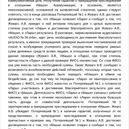
коммуникативная цель «получение гарантий о прекращении преследования
в отношении «Маши». Коммуникация, в основном, является
некооперативной, основанной на конфликтной стратегии, однако следует
отметить, что в конце разговора
Потерпевший №1
и Жеваго А.В. достигают
договоренности о том, что «Маша» позвонит «Ларе» и сообщит о том, что
Жеваго А.В. приедет к ней вечером текущего дня с целью выяснения
степени участия «Лары» в достижении благоприятного для Жеваго А.В.,
«Маши», и «Лары» результата. В разговоре, зафиксированном аудиозаписи
«AUDIO
№
34.m4a», идет речь необходимости достижения благополучного
результата, а именно прекращения проверки/ вынесения постановления об
отказе в возбуждении уголовного дела, посредством передачи равных
сумм денежных средств всеми лицами, в отношении которых проводится
данная проверка (Жеваго А.В., «Маша» и «Лара», при этом степень
причастности «Лары» к данной проверке
ФИО1
неизвестна). Со слов
ФИО1
она уже внесла часть необходимой суммы. Также Жеваго А.В. сообщает о
возможности возобновления действий «Илюшей», поскольку вторая часть
суммы, которую необходимо было передать «Илюше» в обмен на
бездействие, до сих пор ему не передана. «Лара» не заинтересована в
общении с
ФИО1
, хотя
ФИО1
известно от
Потерпевший №1
о готовности
«Лары» участвовать в достижении благоприятного результата для нее,
ФИО1
и «Маши». Деятельность
ФИО1
, «Лары» и «Маши» связана с работой
таможни, при этом в течении нескольких лет «Лара» получала большую
часть дохода от совместной деятельности.
Потерпевший №1
заинтересован в прекращении преследования в отношении «Маши», Жеаго
А.В. убеждает
Потерпевший №1
в наличии гарантий, полученных от ее
«родственника», о прекращении преследования в отношении всех
причастных к проверке лиц.
Потерпевший №1
и Жеваго А.В. достигают
договоренности о том, что «Маша» позвонит «ларе» и сообщит о том, что