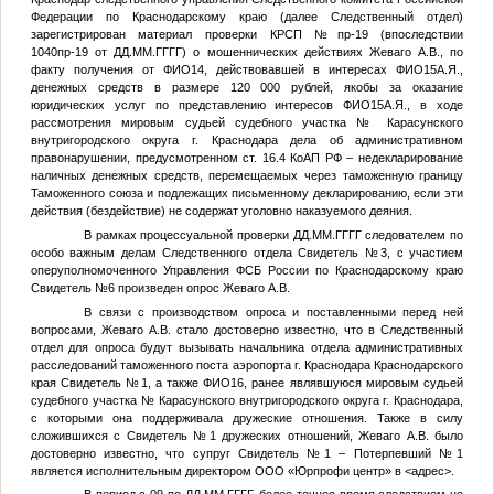
Федерации по Краснодарскому краю (далее Следственный отдел)
зарегистрирован материал проверки КРСП
№
пр-19 (впоследствии
1040пр-19 от
ДД.ММ.ГГГГ
) о мошеннических действиях Жеваго А.В., по
факту получения от
ФИО14
, действовавшей в интересах
ФИО15
А.Я.,
денежных средств в размере 120 000 рублей, якобы за оказание
юридических услуг по представлению интересов
ФИО15
А.Я., в ходе
рассмотрения мировым судьей судебного участка
№
Карасунского
внутригородского округа г. Краснодара дела об административном
правонарушении, предусмотренном ст. 16.4 КоАП РФ – недекларирование
наличных денежных средств, перемещаемых через таможенную границу
Таможенного союза и подлежащих письменному декларированию, если эти
действия (бездействие) не содержат уголовно наказуемого деяния.
В рамках процессуальной проверки
ДД.ММ.ГГГГ
следователем по
особо важным делам Следственного отдела
Свидетель №3
, с участием
оперуполномоченного Управления ФСБ России по Краснодарскому краю
Свидетель №6
произведен опрос Жеваго А.В.
В связи с производством опроса и поставленными перед ней
вопросами, Жеваго А.В. стало достоверно известно, что в Следственный
отдел для опроса будут вызывать начальника отдела административных
расследований таможенного поста аэропорта г. Краснодара Краснодарского
края
Свидетель №1
, а также
ФИО16
, ранее являвшуюся мировым судьей
судебного участка
№
Карасунского внутригородского округа г. Краснодара,
с которыми она поддерживала дружеские отношения. Также в силу
сложившихся с
Свидетель №1
дружеских отношений, Жеваго А.В. было
достоверно известно, что супруг
Свидетель №1
–
Потерпевший №1
является исполнительным директором ООО «Юрпрофи центр» в
<адрес>
.