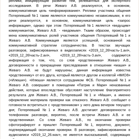
реплики, инициирующие развитие тем, релевантных для экспертного
исследования. В речи Жеваго А.В. реализуются, в основном,
коммуникативная цель «информирование». Реплики участника общения
Потерпевший №1
также являются коммуникативно независимыми, в его
речи реализуется, в основном, коммуникативная цель «запрос
информации», однако при этом
Потерпевший №1
является «ведущим»
коммуникантом, Жеваго А.В. - «ведомым». Ткаим образом, происходит
мена коммуникативных ролей участников общения
Потерпевший №1
и
Жеваго А.В. Коммуникация является успешной, основанной на
коммуникативной стратегии сотрудничества. В текстах звучащих
разговоров, зафиксированных в видеозаписях «2019_12_26\часть-1.avi»,
«2019_12_26\часть-2.avi», «2019_12_26\часть-3.avi», содержится
информация о том, что, со слов «родственника» Жеваго А.В.,
договоренности о прекращении преследования в отношении «маши» и
Жеваго А.В. не будут нарушены; данная информация известна
«родственнику» от его друга, который является другом и коллегой «
ФИО8
»
(«Илюши»). «Илюша» является сотрудником ФСБ.
Потерпевший №1
и
Жеваго А.В. совершают в помещении «Патрик и Мари» неназванные
действия, которые впоследствии обусловят наступление благоприятного
результата для Жеваго А.В.,
Потерпевший №1
и «Маши», а именно
оформление материала проверки как отказного. Жеваго А.В. сообщает о
готовности встретиться с «родственником» у него дома вечером текущего
дня;
Потерпевший №1
и Жеваго А.В. достигают договоренности о
телефонном разговоре, вероятно, после встречи Жеваго А.В. и ее
«родственника». Со слов Жеваго А.В., по окончании проверки
сфотографирует и пришлет
Потерпевший №1
, вероятно, документ,
подтверждающий окончание проверки. В разговоре, зафиксированном в
аудиозаписи «2019_12_26.wav», не имеется высказываний, содержащих