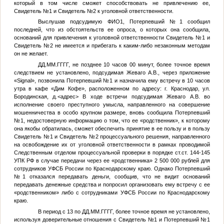
который в том числе сможет способствовать не привлечению ее,
Свидетель №1
и
Свидетель №2
к уголовной ответственности.
Выслушав подсудимую
ФИО1
,
Потерпевший №1
сообщил
последней, что из обстоятельств ее опроса, о которых она сообщила,
оснований для привлечения к уголовной ответственности
Свидетель №1
и
Свидетель №2
не имеется и прибегать к каким-либо незаконным методам
он не желает.
ДД.ММ.ГГГГ
, не позднее 10 часов 00 минут, более точное время
следствием не установлено, подсудимая Жеваго А.В., через приложение
«Signal», позвонила
Потерпевший №1
и назначила ему встречу в 10 часов
утра в кафе «Дим Кофе», расположенном по адресу: г. Краснодар, ул.
Бородинская, д.
<адрес>
В ходе встречи подсудимая Жеваго А.В. во
исполнение своего преступного умысла, направленного на совершение
мошенничества в особо крупном размере, вновь сообщила
Потерпевший
№1
, недостоверную информацию о том, что ее «родственник», к которому
она якобы обратилась, сможет обеспечить принятие в ее пользу и в пользу
Свидетель №1
и
Свидетель №2
процессуального решения, направленного
на освобождение их от уголовной ответственности в рамках проводимой
Следственным отделом процессуальной проверки в порядке ст.ст. 144-145
УПК РФ в случае передачи через ее «родственника» 2 500 000 рублей для
сотрудников УФСБ России по Краснодарскому краю. Однако
Потерпевший
№1
отказался передавать деньги, сообщив, что не видит оснований
передавать денежные средства и попросил организовать ему встречу с ее
«родственником» либо с сотрудниками УФСБ России по Краснодарскому
краю.
В период с 13 по
ДД.ММ.ГГГГ
, более точное время не установлено,
используя доверительные отношения с
Свидетель №1
и
Потерпевший №1