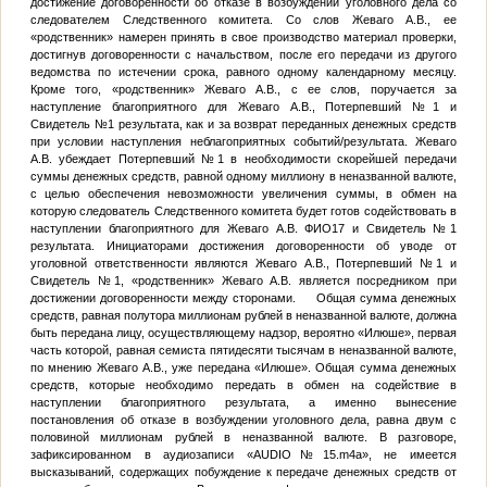
достижение договоренности об отказе в возбуждении уголовного дела со
следователем Следственного комитета. Со слов Жеваго А.В., ее
«родственник» намерен принять в свое производство материал проверки,
достигнув договоренности с начальством, после его передачи из другого
ведомства по истечении срока, равного одному календарному месяцу.
Кроме того, «родственник» Жеваго А.В., с ее слов, поручается за
наступление благоприятного для Жеваго А.В.,
Потерпевший №1
и
Свидетель №1
результата, как и за возврат переданных денежных средств
при условии наступления неблагоприятных событий/результата. Жеваго
А.В. убеждает
Потерпевший №1
в необходимости скорейшей передачи
суммы денежных средств, равной одному миллиону в неназванной валюте,
с целью обеспечения невозможности увеличения суммы, в обмен на
которую следователь Следственного комитета будет готов содействовать в
наступлении благоприятного для Жеваго А.В.
ФИО17
и
Свидетель №1
результата. Инициаторами достижения договоренности об уводе от
уголовной ответственности являются Жеваго А.В.,
Потерпевший №1
и
Свидетель №1
, «родственник» Жеваго А.В. является посредником при
достижении договоренности между сторонами. Общая сумма денежных
средств, равная полутора миллионам рублей в неназванной валюте, должна
быть передана лицу, осуществляющему надзор, вероятно «Илюше», первая
часть которой, равная семиста пятидесяти тысячам в неназванной валюте,
по мнению Жеваго А.В., уже передана «Илюше». Общая сумма денежных
средств, которые необходимо передать в обмен на содействие в
наступлении благоприятного результата, а именно вынесение
постановления об отказе в возбуждении уголовного дела, равна двум с
половиной миллионам рублей в неназванной валюте. В разговоре,
зафиксированном в аудиозаписи «AUDIO
№
15.m4a», не имеется
высказываний, содержащих побуждение к передаче денежных средств от