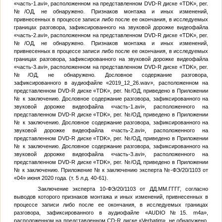
«часть-1.avi», расположенном на представленном DVD-R диске «TDK», рег.
№
/ОД, не обнаружено. Признаков монтажа и иных изменений,
привнесенных в процессе записи либо после ее окончания, в исследуемых
границах разговора, зафиксированного на звуковой дорожке видеофайла
«часть-2.avi», расположенном на представленном DVD-R диске «TDK», рег.
№
/ОД, не обнаружено. Признаков монтажа и иных изменений,
привнесенных в процессе записи либо после ее окончания, в исследуемых
границах разговора, зафиксированного на звуковой дорожке видеофайла
«часть-3.avi», расположенном на представленном DVD-R диске «TDK», рег.
№
/ОД, не обнаружено. Дословное содержание разговора,
зафиксированного в аудиофайле «2019_12_26.wav», расположенном на
представленном DVD-R диске «TDK», рег.
№
/ОД, приведено в Приложении
№
к заключению. Дословное содержание разговора, зафиксированного на
звуковой дорожке видеофайла «часть-1.avi», расположенного на
представленном DVD-R диске «TDK», рег.
№
/ОД, приведено в Приложении
№
к заключению. Дословное содержание разговора, зафиксированного на
звуковой дорожке видеофайла «часть-2.avi», расположенного на
представленном DVD-R диске «TDK», рег.
№
/ОД, приведено в Приложении
№
к заключению. Дословное содержание разговора, зафиксированного на
звуковой дорожке видеофайла «часть-3.avi», расположенного на
представленном DVD-R диске «TDK», рег.
№
/ОД, приведено в Приложении
№
к заключению. Приложение
№
к заключению эксперта
№
-ФЭ/20/1103 от
«04» июня 2020 года. (т. 5 л.д. 40-61).
Заключение эксперта 10-ФЭ/20/1103 от
ДД.ММ.ГГГГ
, согласно
выводов которого признаков монтажа и иных изменений, привнесенных в
процессе записи либо после ее окончания, в исследуемых границах
разговора, зафиксированного в аудиофайле «AUDIO
№
15. m4а»,
расположенном на представленном CD-R диске «Verbatim», не обнаружено.