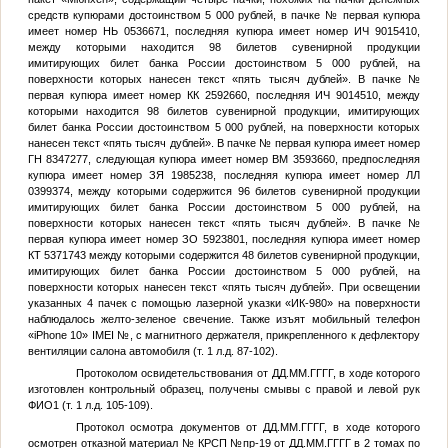
средств купюрами достоинством 5 000 рублей, в пачке
№
первая купюра
имеет номер НЬ 0536671, последняя купюра имеет номер ИЧ 9015410,
между которыми находится 98 билетов сувенирной продукции
имитирующих билет банка России достоинством 5 000 рублей, на
поверхности которых нанесен текст «пять тысяч дублей». В пачке
№
первая купюра имеет номер КК 2592660, последняя ИЧ 9014510, между
которыми находится 98 билетов сувенирной продукции, имитирующих
билет банка России достоинством 5 000 рублей, на поверхности которых
нанесен текст «пять тысяч дублей». В пачке
№
первая купюра имеет номер
ГН 8347277, следующая купюра имеет номер ВМ 3593660, предпоследняя
купюра имеет номер ЗЯ 1985238, последняя купюра имеет номер ЛЛ
0399374, между которыми содержится 96 билетов сувенирной продукции
имитирующих билет банка России достоинством 5 000 рублей, на
поверхности которых нанесен текст «пять тысяч дублей». В пачке
№
первая купюра имеет номер ЗО 5923801, последняя купюра имеет номер
КТ 5371743 между которыми содержится 48 билетов сувенирной продукции,
имитирующих билет банка России достоинством 5 000 рублей, на
поверхности которых нанесен текст «пять тысяч дублей». При освещении
указанных 4 пачек с помощью лазерной указки «ИК-980» на поверхности
наблюдалось желто-зеленое свечение. Также изъят мобильный телефон
«iPhone 10» IMEI
№
, с магнитного держателя, прикрепленного к дефлектору
вентиляции салона автомобиля (т. 1 л.д. 87-102).
Протоколом освидетельствования от
ДД.ММ.ГГГГ
, в ходе которого
изготовлен контрольный образец, получены смывы с правой и левой рук
ФИО1
(т. 1 л.д. 105-109).
Протокол осмотра документов от
ДД.ММ.ГГГГ
, в ходе которого
осмотрен отказной материал
№
КРСП
№
пр-19 от
ДД.ММ.ГГГГ
в 2 томах по