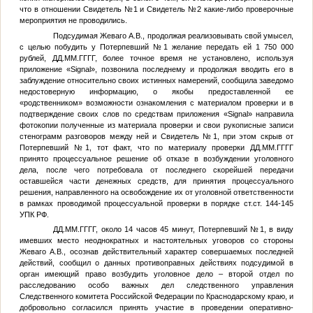
что в отношении
Свидетель №1
и
Свидетель №2
какие-либо проверочные
мероприятия не проводились.
Подсудимая Жеваго А.В., продолжая реализовывать свой умысел,
с целью побудить у
Потерпевший №1
желание передать ей 1 750 000
рублей,
ДД.ММ.ГГГГ
, более точное время не установлено, используя
приложение «Signal», позвонила последнему и продолжая вводить его в
заблуждение относительно своих истинных намерений, сообщила заведомо
недостоверную информацию, о якобы предоставленной ее
«родственником» возможности ознакомления с материалом проверки и в
подтверждение своих слов по средствам приложения «Signal» направила
фотокопии полученные из материала проверки и свои рукописные записи
стенограмм разговоров между ней и
Свидетель №1
, при этом скрыв от
Потерпевший №1
, тот факт, что по материалу проверки
ДД.ММ.ГГГГ
принято процессуальное решение об отказе в возбуждении уголовного
дела, после чего потребовала от последнего скорейшей передачи
оставшейся части денежных средств, для принятия процессуального
решения, направленного на освобождение их от уголовной ответственности
в рамках проводимой процессуальной проверки в порядке ст.ст. 144-145
УПК РФ.
ДД.ММ.ГГГГ
, около 14 часов 45 минут,
Потерпевший №1
, в виду
имевших место неоднократных и настоятельных уговоров со стороны
Жеваго А.В., осознав действительный характер совершаемых последней
действий, сообщил о данных противоправных действиях подсудимой в
орган имеющий право возбудить уголовное дело – второй отдел по
расследованию особо важных дел следственного управления
Следственного комитета Российской Федерации по Краснодарскому краю, и
добровольно согласился принять участие в проведении оперативно-