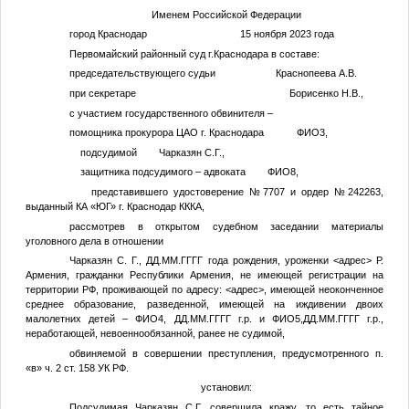
Именем Российской Федерации
город Краснодар 15 ноября 2023 года
Первомайский районный суд г.Краснодара в составе:
председательствующего судьи Краснопеева А.В.
при секретаре Борисенко Н.В.,
с участием государственного обвинителя –
помощника прокурора ЦАО г. Краснодара
ФИО3
,
подсудимой
Чарказян С.Г.
,
защитника подсудимого – адвоката
ФИО8
,
представившего удостоверение №7707 и ордер №242263,
выданный КА «ЮГ» г. Краснодар КККА,
рассмотрев в открытом судебном заседании материалы
уголовного дела в отношении
Чарказян С. Г.
,
ДД.ММ.ГГГГ
года рождения, уроженки
<адрес>
Р.
Армения, гражданки Республики Армения, не имеющей регистрации на
территории РФ, проживающей по адресу:
<адрес>
, имеющей неоконченное
среднее образование, разведенной, имеющей на иждивении двоих
малолетних детей –
ФИО4
,
ДД.ММ.ГГГГ
г.р. и
ФИО5
,
ДД.ММ.ГГГГ
г.р.,
неработающей, невоеннообязанной, ранее не судимой,
обвиняемой в совершении преступления, предусмотренного п.
«в» ч. 2 ст. 158 УК РФ.
установил:
Подсудимая
Чарказян С.Г.
совершила кражу, то есть тайное