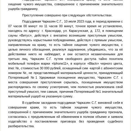
хищение чужого имущества, совершенное с причинением значительного
ущерба гражданину.
Преступление совершено при следующих обстоятельствах.
Подсудимая
Чарказян С.Г.
, 10 июля 2023 года, в период времени с
07 часов 00 минут по 11 часов 00 минут, точное время не установлено,
находясь по адресу: г. Краснодар, ул. Карасунская, д. 172, в помещении
сауны «Витус», действуя с внезапно возникшим преступным умыслом,
руководствуясь корыстными побуждениями, действуя с прямым умыслом,
направленным на кражу, то есть тайное хищение чужого имущества, с
целью личного обогащения, реализуя задуманное, убедившись, что за её
действиями никто не наблюдает, и они остаются незамеченными для
третьих лиц,
Чарказян С.Г.
путем свободного доступа тайно похитила
мобильный телефон марки «Iphone11», в корпусе «Black» черного цвета,
imei:
№
, стоимостью 30 000 рублей, оснащенный сим -картой с абонентским
номером
№
, не представляющей материальной ценности, принадлежащий
Потерпевший №1
Удерживая похищенное имущество,
Чарказян С.Г.
с
места совершения преступления скрылась, похищенным имуществом
распорядилась по своему усмотрению, чем полностью реализовала свой
преступный умысел, тем самым, причинив
Потерпевший №1
значительный
материальный ущерб на указанную сумму.
В судебном заседании подсудимая
Чарказян С.Г.
виновной себя в
совершении кражи, то есть тайном хищении чужого имущества,
совершенной с причинением значительного ущерба гражданину признала,
согласилась с предъявленным ей обвинением в полном объеме и заявила
ходатайство о постановлении приговора без проведения судебного
разбирательства.