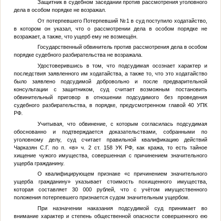
Защитник в судебном заседании против рассмотрения уголовного
дела в особом порядке не возражал.
От потерпевшего
Потерпевший №1
в суд поступило ходатайство,
в котором он указал, что о рассмотрении дела в особом порядке не
возражает, а также, что ущерб ему не возмещён.
Государственный обвинитель против рассмотрения дела в особом
порядке судебного разбирательства не возражала.
Удостоверившись в том, что подсудимая осознает характер и
последствия заявленного им ходатайства, а также то, что это ходатайство
было заявлено подсудимой добровольно и после предварительной
консультации с защитником, суд считает возможным постановить
обвинительный приговор в отношении подсудимого без проведения
судебного разбирательства, в порядке, предусмотренном главой 40 УПК
РФ.
Учитывая, что обвинение, с которым согласилась подсудимая
обоснованно и подтверждается доказательствами, собранными по
уголовному делу, суд считает правильной квалификацию действий
Чарказян С.Г.
по п. «в» ч. 2 ст. 158 УК РФ, как кража, то есть тайное
хищение чужого имущества, совершенная с причинением значительного
ущерба гражданину.
О квалифицирующем признаке «с причинением значительного
ущерба гражданину» указывает стоимость похищенного имущества,
которая составляет 30 000 рублей, что с учётом имущественного
положения потерпевшего признается судом значительным ущербом.
При назначении наказания подсудимой суд принимает во
внимание характер и степень общественной опасности совершенного ею