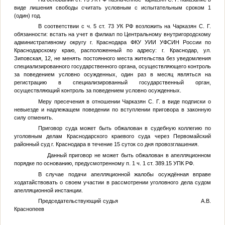
виде лишения свободы считать условным с испытательным сроком 1
(один) год.
В соответствии с ч. 5 ст. 73 УК РФ возложить на
Чарказян С. Г.
обязанности: встать на учет в филиал по Центральному внутригородскому
административному округу г. Краснодара ФКУ УИИ УФСИН России по
Краснодарскому краю, расположенный по адресу: г. Краснодар, ул.
Зиповская, 12, не менять постоянного места жительства без уведомления
специализированного государственного органа, осуществляющего контроль
за поведением условно осужденных, один раз в месяц являться на
регистрацию в специализированный государственный орган,
осуществляющий контроль за поведением условно осужденных.
Меру пресечения в отношении
Чарказян С. Г.
в виде подписки о
невыезде и надлежащем поведении по вступлении приговора в законную
силу отменить.
Приговор суда может быть обжалован в судебную коллегию по
уголовным делам Краснодарского краевого суда через Первомайский
районный суд г. Краснодара в течение 15 суток со дня провозглашения.
Данный приговор не может быть обжалован в апелляционном
порядке по основанию, предусмотренному п. 1 ч. 1 ст. 389.15 УПК РФ.
В случае подачи апелляционной жалобы осуждённая вправе
ходатайствовать о своем участии в рассмотрении уголовного дела судом
апелляционной инстанции.
Председательствующий судья А.В.
Краснопеев