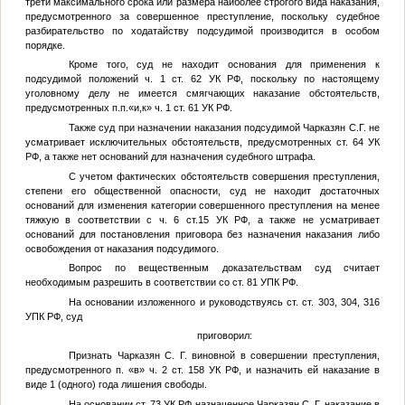
трети максимального срока или размера наиболее строгого вида наказания,
предусмотренного за совершенное преступление, поскольку судебное
разбирательство по ходатайству подсудимой производится в особом
порядке.
Кроме того, суд не находит основания для применения к
подсудимой положений ч. 1 ст. 62 УК РФ, поскольку по настоящему
уголовному делу не имеется смягчающих наказание обстоятельств,
предусмотренных п.п.«и,к» ч. 1 ст. 61 УК РФ.
Также суд при назначении наказания подсудимой
Чарказян С.Г.
не
усматривает исключительных обстоятельств, предусмотренных ст. 64 УК
РФ, а также нет оснований для назначения судебного штрафа.
С учетом фактических обстоятельств совершения преступления,
степени его общественной опасности, суд не находит достаточных
оснований для изменения категории совершенного преступления на менее
тяжкую в соответствии с ч. 6 ст.15 УК РФ, а также не усматривает
оснований для постановления приговора без назначения наказания либо
освобождения от наказания подсудимого.
Вопрос по вещественным доказательствам суд считает
необходимым разрешить в соответствии со ст. 81 УПК РФ.
На основании изложенного и руководствуясь ст. ст. 303, 304, 316
УПК РФ, суд
приговорил:
Признать
Чарказян С. Г.
виновной в совершении преступления,
предусмотренного п. «в» ч. 2 ст. 158 УК РФ, и назначить ей наказание в
виде 1 (одного) года лишения свободы.
На основании ст. 73 УК РФ назначенное
Чарказян С. Г.
наказание в