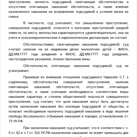
преступления, личность подсудимой, смягчающие обстоятельства и
отсутствие отягчающих наказание обстоятельств, а также влияние
назначенного наказания на исправление подсудимой и условия жизни ее
семьи.
В частности, суд учитывает, что умышленное преступление,
совершенное подсудимой, относится к категории преступлений средней
тяжести, по месту жительства характеризуется удовлетворительно, она на
учете в психоневрологическом и наркологическом диспансерах не состоит.
Обстоятельствами, смягчающими наказание подсудимой, суд
считает наличие на ее иждивении двоих малолетних детей –
ФИО4
,
ДД.ММ.ГГГГ
года рождения и
ФИО5
,
ДД.ММ.ГГГГ
года рождения,
чистосердечное раскаяние, полное признание вины.
Обстоятельств, отягчающих наказание подсудимой, суд не
усматривает.
Принимая во внимание отношение подсудимого
Чарказян С.Г.
к
содеянному, обстоятельства совершения преступления, наличие
смягчающих наказание обстоятельств, отсутствие отягчающих
обстоятельств, а также учитывая необходимость соответствия меры
наказания характеру и степени общественной опасности совершенного
преступления, суд считает, что цели наказания могут быть достигнуты
путём назначения наказания без изоляции подсудимой от общества, и
полагает необходимым назначить подсудимой наказание в виде лишения
свободы без реального отбывания наказания в порядке, установленном ст.
73 УК РФ.
При назначении наказания суд учитывает, что в соответствии с ч.
5 ст. 62 и ч.7 ст. 316 УК РФ назначенное наказание не может превышать две