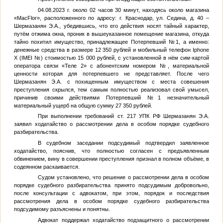
04.08.2023 г. около 02 часов 30 минут, находясь около магазина
«MacFlor», расположенного по адресу: г. Краснодар, ул. Седина, д. 40 –
Шермазанян Э.А.
, убедившись, что его действия носят тайный характер,
путём отжима окна, проник в вышеуказанное помещение магазина, откуда
тайно похитил имущество, принадлежащее
Потерпевший №1
, а именно:
денежные средства в размере 12 350 рублей и мобильный телефон Iphone
X (IMEI
№
) стоимостью 15 000 рублей, с установленной в нём сим-картой
оператора связи «Теле 2» с абонентским номером
№
, материальной
ценности которая для потерпевшего не представляет. После чего
Шермазанян Э.А.
с похищенным имуществом с места совешения
преступления скрылся, тем самым полностью реализовал свой умысел,
причинив своими действиями
Потерпевший №1
незначительный
материальный ущерб на общую сумму 27 350 рублей.
При выполнении требований ст. 217 УПК РФ
Шермазанян Э.А.
заявил ходатайство о рассмотрении дела в особом порядке судебного
разбирательства.
В судебном заседании подсудимый подтвердил заявленное
ходатайство, пояснив, что полностью согласен с предъявленным
обвинением, вину в совершении преступления признал в полном объёме, в
содеянном раскаивается.
Судом установлено, что решение о рассмотрении дела в особом
порядке судебного разбирательства принято подсудимым добровольно,
после консультации с адвокатом, при этом, порядок и последствия
рассмотрения дела в особом порядке судебного разбирательства
подсудимому разъяснены и понятны.
Адвокат поддержал ходатайство подзащитного о рассмотрении