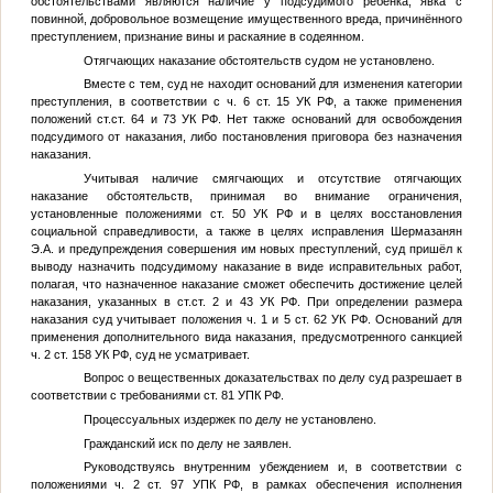
обстоятельствами являются наличие у подсудимого ребёнка, явка с
повинной, добровольное возмещение имущественного вреда, причинённого
преступлением, признание вины и раскаяние в содеянном.
Отягчающих наказание обстоятельств судом не установлено.
Вместе с тем, суд не находит оснований для изменения категории
преступления, в соответствии с ч. 6 ст. 15 УК РФ, а также применения
положений ст.ст. 64 и 73 УК РФ. Нет также оснований для освобождения
подсудимого от наказания, либо постановления приговора без назначения
наказания.
Учитывая наличие смягчающих и отсутствие отягчающих
наказание обстоятельств, принимая во внимание ограничения,
установленные положениями ст. 50 УК РФ и в целях восстановления
социальной справедливости, а также в целях исправления
Шермазанян
Э.А.
и предупреждения совершения им новых преступлений, суд пришёл к
выводу назначить подсудимому наказание в виде исправительных работ,
полагая, что назначенное наказание сможет обеспечить достижение целей
наказания, указанных в ст.ст. 2 и 43 УК РФ. При определении размера
наказания суд учитывает положения ч. 1 и 5 ст. 62 УК РФ. Оснований для
применения дополнительного вида наказания, предусмотренного санкцией
ч. 2 ст. 158 УК РФ, суд не усматривает.
Вопрос о вещественных доказательствах по делу суд разрешает в
соответствии с требованиями ст. 81 УПК РФ.
Процессуальных издержек по делу не установлено.
Гражданский иск по делу не заявлен.
Руководствуясь внутренним убеждением и, в соответствии с
положениями ч. 2 ст. 97 УПК РФ, в рамках обеспечения исполнения