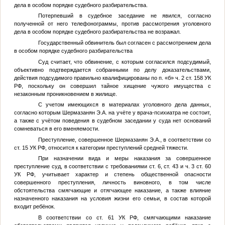
дела в особом порядке судебного разбирательства.
Потерпевший в судебное заседание не явился, согласно
полученной от него телефонограммы, против рассмотрения уголовного
дела в особом порядке судебного разбирательства не возражал.
Государственный обвинитель был согласен с рассмотрением дела
в особом порядке судебного разбирательства
Суд считает, что обвинение, с которым согласился подсудимый,
объективно подтверждается собранными по делу доказательствами,
действия подсудимого правильно квалифицированы по п. «б» ч. 2 ст. 158 УК
РФ, поскольку он совершил тайное хищение чужого имущества с
незаконным проникновением в жилище.
С учетом имеющихся в материалах уголовного дела данных,
согласно которым
Шермазанян Э.А.
на учёте у врача-психиатра не состоит,
а также с учётом поведения в судебном заседании у суда нет оснований
сомневаться в его вменяемости.
Преступление, совершенное
Шермазанян Э.А.
, в соответствии со
ст. 15 УК РФ, относится к категории преступлений средней тяжести.
При назначении вида и меры наказания за совершенное
преступление суд, в соответствии с требованиями ст. 6, ст. 43 и ч. 3 ст. 60
УК РФ, учитывает характер и степень общественной опасности
совершенного преступления, личность виновного, в том числе
обстоятельства смягчающие и отягчающее наказание, а также влияние
назначенного наказания на условия жизни его семьи, в состав которой
входит ребёнок.
В соответствии со ст. 61 УК РФ, смягчающими наказание