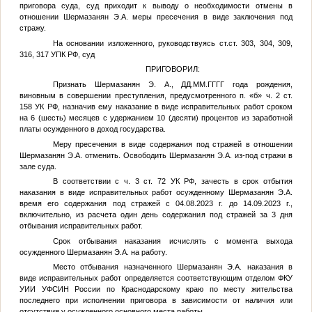
приговора суда, суд приходит к выводу о необходимости отмены в
отношении
Шермазанян Э.А.
меры пресечения в виде заключения под
стражу.
На основании изложенного, руководствуясь ст.ст. 303, 304, 309,
316, 317 УПК РФ, суд
ПРИГОВОРИЛ:
Признать
Шермазанян Э. А.
,
ДД.ММ.ГГГГ
года рождения,
виновным в совершении преступления, предусмотренного п. «б» ч. 2 ст.
158 УК РФ, назначив ему наказание в виде исправительных работ сроком
на 6 (шесть) месяцев с удержанием 10 (десяти) процентов из заработной
платы осужденного в доход государства.
Меру пресечения в виде содержания под стражей в отношении
Шермазанян Э.А.
отменить. Освободить
Шермазанян Э.А.
из-под стражи в
зале суда.
В соответствии с ч. 3 ст. 72 УК РФ, зачесть в срок отбытия
наказания в виде исправительных работ осужденному
Шермазанян Э.А.
время его содержания под стражей с 04.08.2023 г. до 14.09.2023 г.,
включительно, из расчета один день содержания под стражей за 3 дня
отбывания исправительных работ.
Срок отбывания наказания исчислять с момента выхода
осужденного
Шермазанян Э.А.
на работу.
Место отбывания назначенного
Шермазанян Э.А.
наказания в
виде исправительных работ определяется соответствующим отделом ФКУ
УИИ УФСИН России по Краснодарскому краю по месту жительства
последнего при исполнении приговора в зависимости от наличия или
отсутствия у осужденного основного места работы.