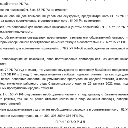
ющей статьи УК РФ.
ения положений ч. 3 ст. 68 УК РФ не имеется.
что оснований для применения условного осуждения, предусмотренного ст. 73 УК Р
за данное преступление, в соответствии со ст. 64 УК РФ не имеется.
ает, что оснований для назначения наказания с учетом положений ч.ч. 1-4 ст. 62 УК 
аказание подсудимого.
их обстоятельств совершения преступления, степени его общественной опасности
ории совершенного преступления на менее тяжкую в соответствии с ч. 6 ст.15 УК РФ.
оснований для применения положений ст. 76.2 УК РФ об освобождении от уголовной 
 освобождения от наказания, либо постановления приговора без назначения нака
вает.
 ст. 74 УК РФ суд считает, что условное осуждение по приговору Батайского городског
т. 159 УК РФ к 1 году 8 месяцам лишения свободы подлежит отмене, так как подсуд
е встал, совершил аналогичное умышленное преступление средней тяжести, а после 
ефтекумского районного суда Ставропольского края от 23 августа 2022 года, п
ных преступлений средней тяжести.
 ч. 1 ст. 58 УК РФ суд считает необходимым назначить подсудимому отбывание наказ
ого режима, так как он ранее отбывал наказание в виде лишения свободы, совер
 преступлений.
ным доказательствам суд считает необходимым разрешить в соответствии со ст. 81 У
ного и руководствуясь ст. ст. 302, 307-309 и 316 УПК РФ,
П Р И Г О В О Р И Л :
ь виновным в совершении преступлений, предусмотренных ч. 2 ст. 159, ч. 2 ст. 159, ч