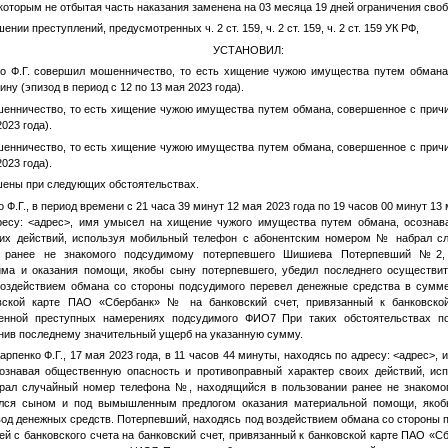
 которым не отбытая часть наказания заменена на 03 месяца 19 дней ограничения сво
нии преступлений, предусмотренных ч. 2 ст. 159, ч. 2 ст. 159, ч. 2 ст. 159 УК РФ,
УСТАНОВИЛ:
о Ф.Г.
совершил мошенничество, то есть хищение чужою имущества путем обмана
ну (эпизод в период с 12 по 13 мая 2023 года).
енничество, то есть хищение чужою имущества путем обмана, совершенное с прич
023 года).
енничество, то есть хищение чужою имущества путем обмана, совершенное с прич
023 года).
ены при следующих обстоятельствах.
 Ф.Г.
, в период времени с 21 часа 39 минут 12 мая 2023 года по 19 часов 00 минут 13 
ресу:
<адрес>
, имя умысел на хищение чужого имущества путем обмана, осознав
оих действий, используя мобильный телефон с абонентским номером
№
набрал с
и ранее не знакомого подсудимому потерпевшего Шишиева
Потерпевший №2
а и оказания помощи, якобы сыну потерпевшего, убедил последнего осуществит
оздействием обмана со стороны подсудимого перевел денежные средства в сумме
ковской карте ПАО «Сбербанк»
№
на банковский счет, привязанный к банковск
енной преступных намерениях подсудимого
ФИО7
При таких обстоятельствах п
инив последнему значительный ущерб на указанную сумму.
арпенко Ф.Г.
, 17 мая 2023 года, в 11 часов 44 минуты, находясь по адресу:
<адрес>
, 
ознавая общественную опасность и противоправный характер своих действий, ис
рал случайный номер телефона
№
, находящийся в пользовании ранее не знаком
ился сыном и под вымышленным предлогом оказания материальной помощи, якоб
вод денежных средств. Потерпевший, находясь под воздействием обмана со стороны 
ей с банковского счета на банковский счет, привязанный к банковской карте ПАО «С