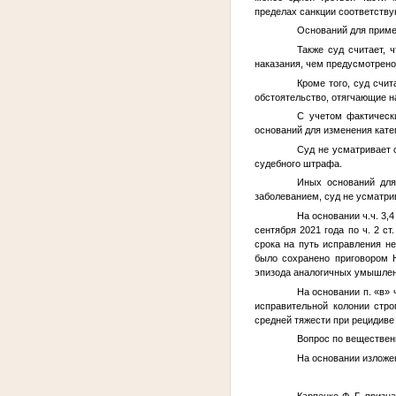
пределах санкции соответству
Оснований для примен
Также суд считает, 
наказания, чем предусмотрено 
Кроме того, суд счит
обстоятельство, отягчающие н
С учетом фактическ
оснований для изменения катег
Суд не усматривает 
судебного штрафа.
Иных оснований для
заболеванием, суд не усматри
На основании ч.ч. 3,4
сентября 2021 года по ч. 2 с
срока на путь исправления н
было сохранено приговором Н
эпизода аналогичных умышлен
На основании п. «в»
исправительной колонии стр
средней тяжести при рецидиве
Вопрос по веществен
На основании изложен
Карпенко Ф. Г.
признат