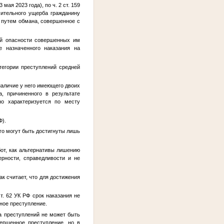
ая 2023 года), по ч. 2 ст. 159
ительного ущерба гражданину
а путем обмана, совершенное с
ой опасности совершенных им
е назначенного наказания на
тегории преступлений средней
наличие у него имеющего двоих
, причиненного в результате
но характеризуется по месту
Ф).
го могут быть достигнуты лишь
бот, как альтернативы лишению
ерности, справедливости и не
к считает, что для достижения
т. 62 УК РФ срок наказания не
ное преступление.
ва преступлений не может быть
вершенное преступление, но в