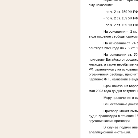
ему наказание:
- по ч. 2 ст. 159 УК 
- по ч. 2 ст. 159 УК 
- по ч. 2 ст. 159 УК 
На основании ч. 2 ст
виде лишение свободы сроком н
На основании ст. 74
сентября 2021 года по ч. 2 ст
На основании ст. 7
приговору Батайского городско
месяцев, а также неотбытое на
РФ, замененному на основании
ограничения свободы, присчит
Карпенко Ф. Г.
наказание в вид
Срок наказания
Карпе
мая 2023 года до дня вступлен
Меру пресечения в в
Вещественные доказа
Приговор может быть
суд г. Краснодара в течение 
вручения копии приговора.
В случае подачи апе
апелляционной инстанции.