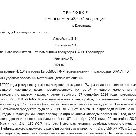
П Р И Г О В О Р
ИМЕНЕМ РОССИЙСКОЙ ФЕДЕРАЦИИ
бря 2023 г. г. Краснодар
й суд г.Краснодара в составе:
Ламейкина Э.В.,
ике судьи Крутякове С.В.,
сударственного обвинителя – ст. помощника прокурора Ц
удимого
Карпенко Ф.Г.
,
итника
ФИО6
,
оверение № 1049 и ордер № 865955 ГФ «Первомайский» г. Краснодара КККА АП КК,
ом судебном заседании материалы дела в отношении
.ГГГГ
года рождения, уроженца
<адрес>
, гражданина РФ, разведенного, имеющего на
ающего, имеющего двоих несовершеннолетних детей и одного малолетнего ре
ивающего по адресу:
<адрес>
, ранее судимого 17 сентября 2014 года приговоро
а,в» ч. 2 ст. 158 УК РФ к 10 месяцам исправительных работ, с ограничением свободы 
айонного суда Ростовской области с учетом апелляционного определения Ростовского о
Батайского городского суда по ч. 3 ст. 30, ч. 1 ст. 105 УК РФ с присоединением на о
6 годам 1 месяцам лишения свободы с ограничением свободы сроком на 1 год, осво
ания, дополнительное наказание отбыто 07 сентября 2021 года, 29 сентября 202
бласти по ч. 2 ст. 159 УК РФ к 1 году 8 месяцам лишения свободы, условно с испыт
 Нефтекумского районного суда Ставропольского края по ч. 2 ст. 159 УК РФ, к 1 г
иговору сохранено, освободившегося на основании постановления Нефтекумского ра