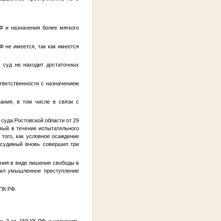
Ф и назначения более мягкого
РФ не имеется, так как имеется
, суд не находит достаточных
ответственности с назначением
зания, в том числе в связи с
о суда Ростовской области от 29
имый в течение испытательного
того, как условное осаждение
одсудимый вновь совершил три
ания в виде лишения свободы в
шил умышленное преступление
ПК РФ.
. 2 ст. 159 УК РФ, и назначить