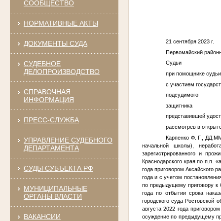
СООБЩЕСТВО
НОРМАТИВНЫЕ АКТЫ
21 сентя
ДОКУМЕНТЫ СУДА
Первомайский районны
СУДЕБНОЕ
Судьи 
ДЕЛОПРОИЗВОДСТВО
при помощн
с участием го
СПРАВОЧНАЯ
подс
ИНФОРМАЦИЯ
защ
представившей удост
ПРЕСС-СЛУЖБА
рассмотрев в открыт
Карпенко Ф. Г.
,
ДД.ММ
УПРАВЛЕНИЕ СУДЕБНОГО
начальной школы), неработ
ДЕПАРТАМЕНТА
зарегистрированного и прож
Краснодарского края по п.п. «
СУДЫ СУБЪЕКТА РФ
года приговором Аксайского р
года и с учетом постановления 
по предыдущему приговору к 
МУНИЦИПАЛЬНЫЕ
года по отбытии срока наказ
ОРГАНЫ ВЛАСТИ
городского суда Ростовской о
августа 2022 года приговором
ВАКАНСИИ
осуждение по предыдущему пр