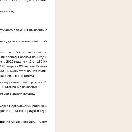
 месяцев;
стичного сложения наказаний в
го суда Ростовской области 29
инить неотбытое наказание по
ения свободы сроком на 1 год 8
а 2022 года по ч. 2 ст. 159 УК
023 года на 03 месяца 19 дней
боды и окончательно назначить
колонии строго режима.
ок содержания под стражей с 23
ень отбывания наказания.
овора в законную силу.
 через Первомайский районный
рок и в том же порядке со дня
трении уголовного дела судом