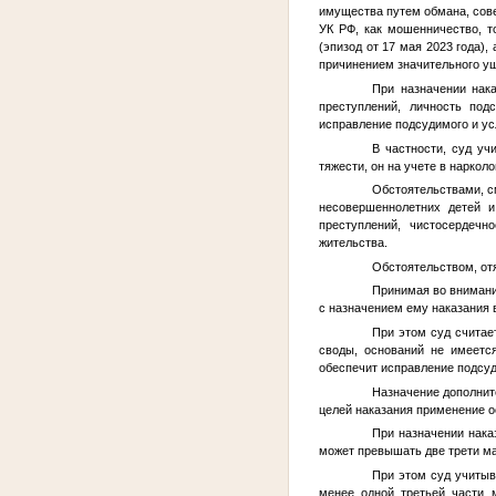
имущества путем обмана, совер
УК РФ, как мошенничество, 
(эпизод от 17 мая 2023 года)
причинением значительного уще
При назначении нак
преступлений, личность под
исправление подсудимого и ус
В частности, суд у
тяжести, он на учете в наркол
Обстоятельствами, с
несовершеннолетних детей и
преступлений, чистосердечн
жительства.
Обстоятельством, отя
Принимая во внимание
с назначением ему наказания 
При этом суд считае
своды, оснований не имеется
обеспечит исправление подсуд
Назначение дополните
целей наказания применение о
При назначении наказ
может превышать две трети ма
При этом суд учитыв
менее одной третьей части м