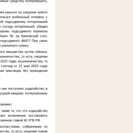
ежные средства потерпевшего,
имя умысел на хищение чужого
пользуя мобильный телефон с
мой подсудимому потерпевшей
 соседу потерпевшей, убедил
тороны подсудимого перевела
рбанк»
№
на банковский счет,
 подсудимого
ФИО7
При таких
а указанную сумму.
ого имущества путем обмана,
шенничества, то есть хищении
2023 года), мошенничества, то
(эпизод от 21 мая 2023 года)
ии приговора без проведения
з них поступило ходатайство, в
т, ущерб каждому потерпевшему
озражал.
также то, что это ходатайство
тает возможным постановить
тренном главой 40 УПК РФ.
зательствами, собранными по
чество, то есть хищение чужою