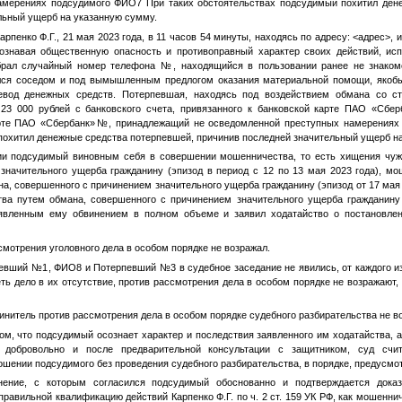
амерениях подсудимого
ФИО7
При таких обстоятельствах подсудимый похитил ден
льный ущерб на указанную сумму.
арпенко Ф.Г.
, 21 мая 2023 года, в 11 часов 54 минуты, находясь по адресу:
<адрес>
, 
ознавая общественную опасность и противоправный характер своих действий, ис
рал случайный номер телефона
№
, находящийся в пользовании ранее не знако
ился соседом и под вымышленным предлогом оказания материальной помощи, якобы
вод денежных средств. Потерпевшая, находясь под воздействием обмана со с
23 000 рублей с банковского счета, привязанного к банковской карте ПАО «Сбе
рте ПАО «Сбербанк»
№
, принадлежащий не осведомленной преступных намерениях
похитил денежные средства потерпевшей, причинив последней значительный ущерб н
ии подсудимый виновным себя в совершении мошенничества, то есть хищения чуж
значительного ущерба гражданину (эпизод в период с 12 по 13 мая 2023 года), мо
, совершенного с причинением значительного ущерба гражданину (эпизод от 17 мая 
а путем обмана, совершенного с причинением значительного ущерба гражданину 
ъявленным ему обвинением в полном объеме и заявил ходатайство о постановлен
мотрения уголовного дела в особом порядке не возражал.
певший №1
,
ФИО8
и
Потерпевший №3
в судебное заседание не явились, от каждого и
ть дело в их отсутствие, против рассмотрения дела в особом порядке не возражаю
инитель против рассмотрения дела в особом порядке судебного разбирательства не в
м, что подсудимый осознает характер и последствия заявленного им ходатайства, а 
добровольно и после предварительной консультации с защитником, суд счи
ошении подсудимого без проведения судебного разбирательства, в порядке, предусмо
нение, с которым согласился подсудимый обоснованно и подтверждается дока
т правильной квалификацию действий
Карпенко Ф.Г.
по ч. 2 ст. 159 УК РФ, как мошенни