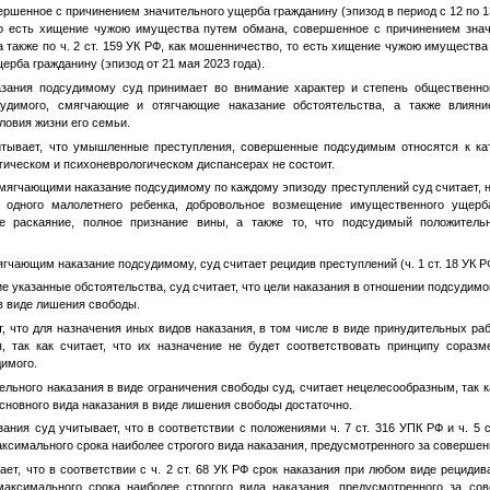
шенное с причинением значительного ущерба гражданину (эпизод в период с 12 по 13 м
то есть хищение чужою имущества путем обмана, совершенное с причинением знач
, а также по ч. 2 ст. 159 УК РФ, как мошенничество, то есть хищение чужою имуществ
рба гражданину (эпизод от 21 мая 2023 года).
азания подсудимому суд принимает во внимание характер и степень общественн
судимого, смягчающие и отягчающие наказание обстоятельства, а также влияни
ловия жизни его семьи.
читывает, что умышленные преступления, совершенные подсудимым относятся к ка
огическом и психоневрологическом диспансерах не состоит.
мягчающими наказание подсудимому по каждому эпизоду преступлений суд считает, 
 одного малолетнего ребенка, добровольное возмещение имущественного ущерба
ое раскаяние, полное признание вины, а также то, что подсудимый положитель
гчающим наказание подсудимому, суд считает рецидив преступлений (ч. 1 ст. 18 УК Р
 указанные обстоятельства, суд считает, что цели наказания в отношении подсудимо
в виде лишения свободы.
т, что для назначения иных видов наказания, в том числе в виде принудительных ра
, так как считает, что их назначение не будет соответствовать принципу соразм
имого.
льного наказания в виде ограничения свободы суд, считает нецелесообразным, так ка
сновного вида наказания в виде лишения свободы достаточно.
ания суд учитывает, что в соответствии с положениями ч. 7 ст. 316 УПК РФ и ч. 5 с
ксимального срока наиболее строгого вида наказания, предусмотренного за совершен
ает, что в соответствии с ч. 2 ст. 68 УК РФ срок наказания при любом виде рециди
аксимального срока наиболее строгого вида наказания, предусмотренного за со