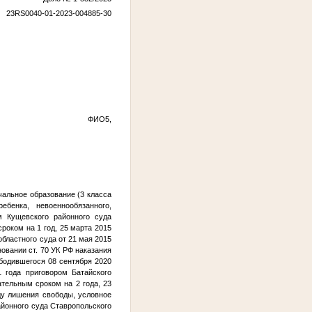
23RS0040-01-2023-004885-30
АО г. Краснодара
ФИО5
,
чальное образование (3 класса
бенка, невоеннообязанного,
м Кущевского районного суда
сроком на 1 год, 25 марта 2015
бластного суда от 21 мая 2015
сновании ст. 70 УК РФ наказания
бодившегося 08 сентября 2020
1 года приговором Батайского
ательным сроком на 2 года, 23
оду лишения свободы, условное
йонного суда Ставропольского