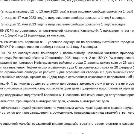
РФ (эпизод в период с 12 по 13 мая 2023 года) в виде лишения свободы сроком на 1 год 8
РФ (эпизод от 17 мая 2023 года) в виде лишения свободы сроком на 1 год 8 месяцев
РФ (эпизод от 21 мая 2023 года) в виде лишения свободы сроком на 1 год 8 месяцев.
. 69 УК РФ по совокупности преступлений назначить
Карпенко Ф. Г.
наказание путем ча
а 1 (один) год 11 (одиннадцать) месяцев.
 УК РФ отменить
Карпенко Ф. Г.
условное осуждение по приговору Батайского городско
. 159 УК РФ в виде лишения свободы сроком на 1 году 8 месяцам.
0 УК РФ по совокупности приговоров к назначенному наказанию частично присоед
го суда Ростовской области 29 сентября 2021 года по ч. 2 ст. 159 УК РФ в виде лиш
казание по приговору Нефтекумского районного суда Ставропольского края от 23 август
 постановления Нефтекумского районного суда Ставропольского края от 20 февраля 2
ав ограничение свободы из расчета 2 дня ограничения свободы к 1 дню лишения сво
е лишения свободы сроком на 2 (два) года с отбыванием наказания в исправительной 
нко Ф. Г.
исчислять со дня вступления приговора в законную силу и зачесть в него ср
ия приговора в законную силу из расчета один день содержания под стражей за один д
иде содержания под стражей
Карпенко Ф. Г.
оставить без изменения до вступления приг
тельства, хранящиеся в материалах дела, хранить в материалах дела.
 обжалован в судебную коллегию по уголовным делам Краснодарского краевого суда
15 суток со дня провозглашения, а осужденным, содержащимся под стражей в тот же с
лляционной жалобы осужденный вправе ходатайствовать о своем участии в рассмо