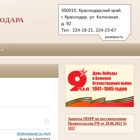
350010, Краснодарский край,
г. Краснодар, ул. Колхозная,
ОДАРА
д. 92
Тел.: 224-18-21, 224-23-67
pervomaisky.krd@sudrf.ru
развернуть
Запросы ОПФР по постановлению
Правительства РФ от 28.06.2021 №
1037
Информация по делу
Дело № 1-552/2023