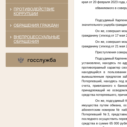
края от 20 февраля 2023 года,
обвиняемого в соверше
ПРОТИВОДЕЙСТВИЕ
КОРРУПЦИИ
Подсудимый
Карпенк
ОБРАЩЕНИЯ ГРАЖДАН
значительного ущерба граждани
Он же, совершил мош
гражданину (эпизод от 17 мая 2
ВНЕПРОЦЕССУАЛЬНЫЕ
ОБРАЩЕНИЯ
Он же, совершил мош
гражданину (эпизод от 21 мая 2
Преступления соверш
Подсудимый
Карпенко
установлено, находясь по ад
противоправный характер св
находящийся в пользовани
вымышленным предлогом займ
Потерпевший, находясь под в
счета, привязанного к бан
принадлежащий не осведомл
средства потерпевшего, прич
Он же, подсудимый
К
имущества путем обмана, ос
абонентским номером
№
наб
Потерпевший №3
, представ
последнего осуществить пере
средства в сумме 65 000 рубл