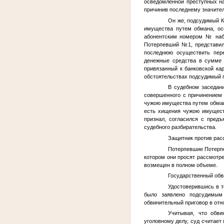
осведомленной преступных н
причинив последнему значите
Он же, подсудимый
К
имущества путем обмана, ос
абонентским номером
№
наб
Потерпевший №1
, представ
последнюю осуществить пере
денежные средства в сумме 
привязанный к банковской ка
обстоятельствах подсудимый 
В судебном заседан
совершенного с причинением 
чужою имущества путем обмана
есть хищения чужою имуществ
признал, согласился с пред
судебного разбирательства.
Защитник против расс
Потерпевшие
Потер
котором они просят рассмотре
возмещен в полном объеме.
Государственный обв
Удостоверившись в то
было заявлено подсудимым 
обвинительный приговор в отн
Учитывая, что обви
уголовному делу, суд считае