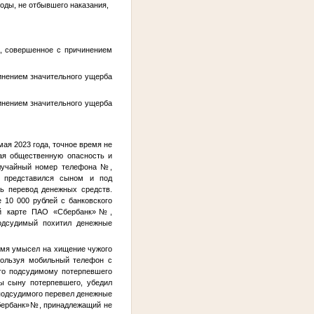
боды, не отбывшего наказания,
, совершенное с причинением
инением значительного ущерба
инением значительного ущерба
мая 2023 года, точное время не
ая общественную опасность и
лучайный номер телефона
№
,
, представился сыном и под
ь перевод денежных средств.
 10 000 рублей с банковского
ой карте ПАО «Сбербанк»
№
,
одсудимый похитил денежные
имя умысел на хищение чужого
пользуя мобильный телефон с
ого подсудимому потерпевшего
ы сыну потерпевшего, убедил
подсудимого перевел денежные
бербанк»
№
, принадлежащий не