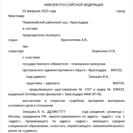
ИМЕНЕМ РОССИЙСКОЙ ФЕДЕРАЦИИ
02 февраля 2023 года город
Краснодар
Первомайский районный суд г. Краснодара
в составе:
председательствующего
судьи Краснопеева А.В.,
при
секретаре Борисенко Н.В.,
с участием:
государственного обвинителя – помощника прокурора
Центрального административного округа г. Краснодара
ФИО32
,
подсудимого
Земцова В.А.
,
защитника – адвоката
ФИО34
,
предъявившего удостоверение № 2707 и ордер № 938433,
выданный Октябрьским филиалом г. Краснодара КККА АП КК,
рассмотрев в открытом судебном заседании материалы
уголовного дела в отношении
Земцова В. А.
,
ДД.ММ.ГГГГ
года рождения, уроженца г.
Москвы, гражданина РФ, зарегистрированного по адресу:
<адрес>
, стр. 1
<адрес>
, проживающего по адресу:
<адрес>
, имеющего среднее
специальное образование, холостого, неработающего, невоеннообязанного,
ранее не судимого,