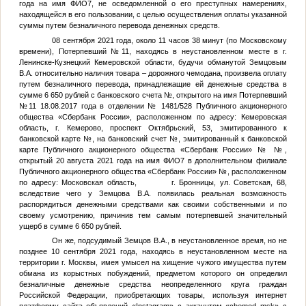
года на имя
ФИО7
, не осведомленной о его преступных намерениях,
находящейся в его пользовании, с целью осуществления оплаты указанной
суммы путем безналичного перевода денежных средств.
08 сентября 2021 года, около 11 часов 38 минут (по Московскому
времени),
Потерпевший №11
, находясь в неустановленном месте в г.
Ленинске-Кузнецкий Кемеровской области, будучи обманутой
Земцовым
В.А.
относительно наличия товара – дорожного чемодана, произвела оплату
путем безналичного перевода, принадлежащие ей денежные средства в
сумме 6 650 рублей с банковского счета
№
, открытого на имя
Потерпевший
№11
18.08.2017 года в отделении № 1481/528 Публичного акционерного
общества «Сбербанк России», расположенном по адресу: Кемеровская
область, г. Кемерово, проспект Октябрьский, 53, эмитированного к
банковской карте
№
, на банковский счет
№
, эмитированный к банковской
карте Публичного акционерного общества «Сбербанк России» №
№
,
открытый 20 августа 2021 года на имя
ФИО7
в дополнительном филиале
Публичного акционерного общества «Сбербанк России»
№
, расположенном
по адресу: Московская область, г. Бронницы, ул. Советская, 68,
вследствие чего у
Земцова В.А.
появилась реальная возможность
распорядиться денежными средствами как своими собственными и по
своему усмотрению, причинив тем самым потерпевшей значительный
ущерб в сумме 6 650 рублей.
Он же, подсудимый
Земцов В.А.
, в неустановленное время, но не
позднее 10 сентября 2021 года, находясь в неустановленном месте на
территории г. Москвы, имея умысел на хищение чужого имущества путем
обмана из корыстных побуждений, предметом которого он определил
безналичные денежные средства неопределенного круга граждан
Российской Федерации, приобретающих товары, используя интернет