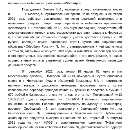
переписки в мобильном приложении «WhatsApp».
Подсудимый
Земцов В.А.
, находясь в неустановленном месте
в г. Москве, в неустановленное время, но не позднее 04 сентября
2021 года, действуя умышленно, не имея реальной возможности и
намерения продажи товара, ведя переписку в мобильном приложении
«WhatsApp» с
Потерпевший №13
, обманул последнюю, предоставив ей
ложные сведения относительно возможности доставки товара в г. Норильск
и, согласовав общую стоимость товара с учетом доставки в сумме 7 670
рублей, сообщил номер банковской карты Публичного акционерного
общества «Сбербанк России» №
№
с эмитированным к ней расчетным
счетом
№
, открытым 20 августа 2021 года на имя
ФИО7
, не осведомленной
о его преступных намерениях, находящейся в его пользовании, с целью
осуществления оплаты указанной суммы путем безналичного перевода
денежных средств.
04 сентября 2021 года, около 18 часов 01 минуты (по
Московскому времени),
Потерпевший №13
, находясь в неустановленном
месте в г. Норильске, будучи обманутой
Земцовым В.А.
относительно
наличия товара - дорожного чемодана, произвела оплату путем
безналичного перевода принадлежащие ей денежные средства в сумме 7
670 рублей с банковского счета
№
, открытого на имя
Потерпевший №13
10.05.2017 года в отделении № 1481/664 Публичного акционерного
общества «Сбербанк России», расположенном по адресу: г. Красноярск,
проспект Свободный, 46, эмитированного к банковской карте
№
, на
банковский счет
№
, эмитированный к банковской карте Публичного
акционерного общества «Сбербанк России» №
№
, открытый 20 августа
2021 года на имя
ФИО7
в дополнительном филиале Публичного
акционерного общества «Сбербанк России»
№
, расположенном по адресу: