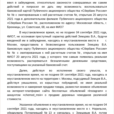
ввел в заблуждение, относительно законности совершаемых им самим
действий и попросил ее дать ему возможность воспользоваться
банковской картой Публичного акционерного общества «Сбербанк России»
№
№
с эмитированным к ней расчетным счетом
№
, открытым 20 августа
2021 года в дополнительном филиале Публичного акционерного общества
«Сбербанк России»
№
, расположенном по адресу: Московская область, г.
Бронницы, ул. Советская, 68, на имя
ФИО7
В неустановленное время, но не позднее 04 сентября 2021 года,
ФИО7
, не осознавая преступный характер действий
Земцова В.А.
, будучи
введенной им в заблуждение, находясь в неустановленном месте в г.
Москве, предоставила в безвозмездное пользование
Земцову В.А.
банковскую карту Публичного акционерного общества «Сбербанк России»
№
№
с эмитированным к ней расчетным счетом
№
, открытым на имя
ФИО7
20 августа 2021 года, у которого тем самым появилась реальная
возможность распоряжаться безналичными денежными средствами,
поступающими на указанный банковский счет.
Далее, действуя во исполнение своего умысла, в
неустановленное время, но не позднее 04 сентября 2021 года, находясь в
неустановленном месте на территории г. Москвы, подсудимый
Земцов В.А.
,
действуя умышленно, из корыстных побуждений, не имея реальной
возможности и намерения продажи товара, разместил мнимое объявление
на интернет-платформе сайта бесплатных объявлений «Instagram» с
аккаунтом «chemod_msk» о продаже дорожных чемоданов различной
стоимости.
Указанное объявление в неустановленное время, но не позднее 04
сентября 2021 года, находясь в неустановленном месте в г. Норильске,
обнаружила
Потерпевший №13
и связалась с
Земцовым В.А.
путем