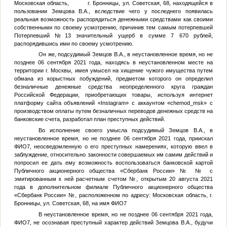
Московская область, г. Бронницы, ул. Советская, 68, находящейся в
пользовании
Земцова В.А.
, вследствие чего у последнего появилась
реальная возможность распорядиться денежными средствами как своими
собственными по своему усмотрению, причинив тем самым потерпевшей
Потерпевший №13
значительный ущерб в сумме 7 670 рублей,
распорядившись ими по своему усмотрению.
Он же, подсудимый
Земцов В.А.
, в неустановленное время, но не
позднее 06 сентября 2021 года, находясь в неустановленном месте на
территории г. Москвы, имея умысел на хищение чужого имущества путем
обмана из корыстных побуждений, предметом которого он определил
безналичные денежные средства неопределенного круга граждан
Российской Федерации, приобретающих товары, используя интернет
платформу сайта объявлений «Instagram» с аккаунтом «chemod_msk» с
производством оплаты путем безналичных переводов денежных средств на
банковские счета, разработал план преступных действий.
Во исполнение своего умысла подсудимый
Земцов В.А.
, в
неустановленное время, но не позднее 06 сентября 2021 года, приискал
ФИО7
, неосведомленную о его преступных намерениях, которую ввел в
заблуждение, относительно законности совершаемых им самим действий и
попросил ее дать ему возможность воспользоваться банковской картой
Публичного акционерного общества «Сбербанк России» №
№
с
эмитированным к ней расчетным счетом
№
, открытым 20 августа 2021
года в дополнительном филиале Публичного акционерного общества
«Сбербанк России»
№
, расположенном по адресу: Московская область, г.
Бронницы, ул. Советская, 68, на имя
ФИО7
В неустановленное время, но не позднее 06 сентября 2021 года,
ФИО7
, не осознавая преступный характер действий
Земцова В.А.
, будучи