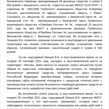
безналичного перевода, принадлежащие ей денежные средства в сумме 6
000 рублей с банковского счета
№
, открытого на имя
ФИО13
16.03.2015 г. в
отделении № 1481/1806 Публичного акционерного общества «Сбербанк
России», расположенном по адресу: Сахалинская область, г. Южно-
Сахалинск, ул. Амурская, 61, эмитированного к банковской карте
№
, на
банковский счет
№
, эмитированный к банковской карте Публичного
акционерного общества «Сбербанк России» №
№
, открытый 20 августа
2021 года на имя
ФИО7
в дополнительном филиале Публичного
акционерного общества «Сбербанк России»
№
, расположенном по адресу:
Московская область, г. Бронницы, ул. Советская, 68, вследствие чего у
Земцова В.А.
появилась реальная возможность распорядиться денежными
средствами как своими собственными по своему усмотрению, таким
образом, потерпевшей причинен значительный ущерб в сумме 6 000
рублей.
Он же, подсудимый
Земцов В.А.
, в неустановленное время, но не
позднее 30 сентября 2021 года, находясь в неустановленном месте на
территории г. Москвы, имея умысел на хищение чужого имущества путем
обмана из корыстных побуждений, предметом которого он определил
безналичные денежные средства неопределенного круга граждан
Российской Федерации, приобретающих товары, используя интернет
платформу сайта объявлений «Instagram» с аккаунтом «chemod_msk» с
производством оплаты путем безналичных переводов денежных средств на
банковские счета, разработал план преступных действий.
Во исполнение своего умысла, в неустановленное время, но не
позднее 30 сентября 2021 года, подсудимый
Земцов В.А.
приискал
ФИО7
,
неосведомленную о его преступных намерениях, которую ввел в
заблуждение, относительно законности совершаемых им самим действий и