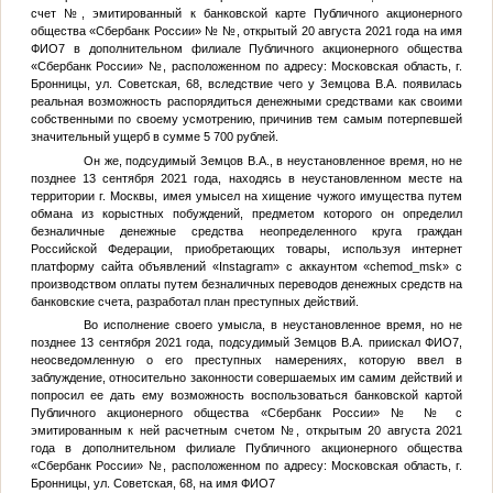
счет
№
, эмитированный к банковской карте Публичного акционерного
общества «Сбербанк России» №
№
, открытый 20 августа 2021 года на имя
ФИО7
в дополнительном филиале Публичного акционерного общества
«Сбербанк России»
№
, расположенном по адресу: Московская область, г.
Бронницы, ул. Советская, 68, вследствие чего у
Земцова В.А.
появилась
реальная возможность распорядиться денежными средствами как своими
собственными по своему усмотрению, причинив тем самым потерпевшей
значительный ущерб в сумме 5 700 рублей.
Он же, подсудимый
Земцов В.А.
, в неустановленное время, но не
позднее 13 сентября 2021 года, находясь в неустановленном месте на
территории г. Москвы, имея умысел на хищение чужого имущества путем
обмана из корыстных побуждений, предметом которого он определил
безналичные денежные средства неопределенного круга граждан
Российской Федерации, приобретающих товары, используя интернет
платформу сайта объявлений «Instagram» с аккаунтом «chemod_msk» с
производством оплаты путем безналичных переводов денежных средств на
банковские счета, разработал план преступных действий.
Во исполнение своего умысла, в неустановленное время, но не
позднее 13 сентября 2021 года, подсудимый
Земцов В.А.
приискал
ФИО7
,
неосведомленную о его преступных намерениях, которую ввел в
заблуждение, относительно законности совершаемых им самим действий и
попросил ее дать ему возможность воспользоваться банковской картой
Публичного акционерного общества «Сбербанк России» №
№
с
эмитированным к ней расчетным счетом
№
, открытым 20 августа 2021
года в дополнительном филиале Публичного акционерного общества
«Сбербанк России»
№
, расположенном по адресу: Московская область, г.
Бронницы, ул. Советская, 68, на имя
ФИО7