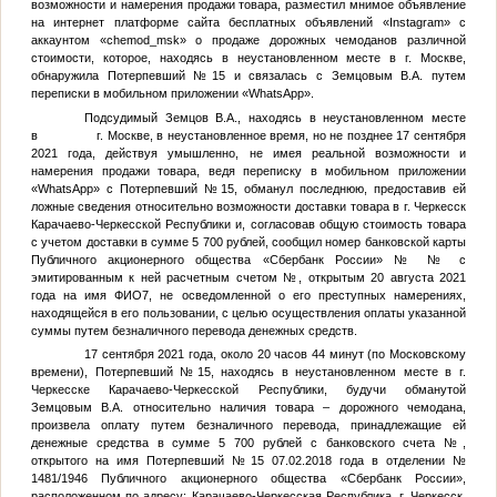
возможности и намерения продажи товара, разместил мнимое объявление
на интернет платформе сайта бесплатных объявлений «Instagram» с
аккаунтом «chemod_msk» о продаже дорожных чемоданов различной
стоимости, которое, находясь в неустановленном месте в г. Москве,
обнаружила
Потерпевший №15
и связалась с
Земцовым В.А.
путем
переписки в мобильном приложении «WhatsApp».
Подсудимый
Земцов В.А.
, находясь в неустановленном месте
в г. Москве, в неустановленное время, но не позднее 17 сентября
2021 года, действуя умышленно, не имея реальной возможности и
намерения продажи товара, ведя переписку в мобильном приложении
«WhatsApp» с
Потерпевший №15
, обманул последнюю, предоставив ей
ложные сведения относительно возможности доставки товара в г. Черкесск
Карачаево-Черкесской Республики и, согласовав общую стоимость товара
с учетом доставки в сумме 5 700 рублей, сообщил номер банковской карты
Публичного акционерного общества «Сбербанк России» №
№
с
эмитированным к ней расчетным счетом
№
, открытым 20 августа 2021
года на имя
ФИО7
, не осведомленной о его преступных намерениях,
находящейся в его пользовании, с целью осуществления оплаты указанной
суммы путем безналичного перевода денежных средств.
17 сентября 2021 года, около 20 часов 44 минут (по Московскому
времени),
Потерпевший №15
, находясь в неустановленном месте в г.
Черкесске Карачаево-Черкесской Республики, будучи обманутой
Земцовым В.А.
относительно наличия товара – дорожного чемодана,
произвела оплату путем безналичного перевода, принадлежащие ей
денежные средства в сумме 5 700 рублей с банковского счета
№
,
открытого на имя
Потерпевший №15
07.02.2018 года в отделении №
1481/1946 Публичного акционерного общества «Сбербанк России»,
расположенном по адресу: Карачаево-Черкесская Республика, г. Черкесск,