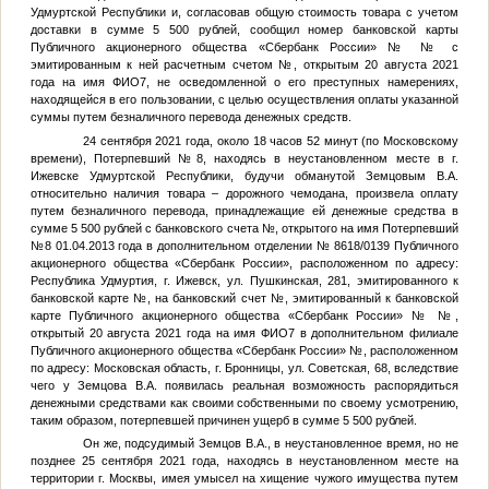
Удмуртской Республики и, согласовав общую стоимость товара с учетом
доставки в сумме 5 500 рублей, сообщил номер банковской карты
Публичного акционерного общества «Сбербанк России» №
№
с
эмитированным к ней расчетным счетом
№
, открытым 20 августа 2021
года на имя
ФИО7
, не осведомленной о его преступных намерениях,
находящейся в его пользовании, с целью осуществления оплаты указанной
суммы путем безналичного перевода денежных средств.
24 сентября 2021 года, около 18 часов 52 минут (по Московскому
времени),
Потерпевший №8
, находясь в неустановленном месте в г.
Ижевске Удмуртской Республики, будучи обманутой
Земцовым В.А.
относительно наличия товара – дорожного чемодана, произвела оплату
путем безналичного перевода, принадлежащие ей денежные средства в
сумме 5 500 рублей с банковского счета
№
, открытого на имя
Потерпевший
№8
01.04.2013 года в дополнительном отделении № 8618/0139 Публичного
акционерного общества «Сбербанк России», расположенном по адресу:
Республика Удмуртия, г. Ижевск, ул. Пушкинская, 281, эмитированного к
банковской карте
№
, на банковский счет
№
, эмитированный к банковской
карте Публичного акционерного общества «Сбербанк России» №
№
,
открытый 20 августа 2021 года на имя
ФИО7
в дополнительном филиале
Публичного акционерного общества «Сбербанк России»
№
, расположенном
по адресу: Московская область, г. Бронницы, ул. Советская, 68, вследствие
чего у
Земцова В.А.
появилась реальная возможность распорядиться
денежными средствами как своими собственными по своему усмотрению,
таким образом, потерпевшей причинен ущерб в сумме 5 500 рублей.
Он же, подсудимый
Земцов В.А.
, в неустановленное время, но не
позднее 25 сентября 2021 года, находясь в неустановленном месте на
территории г. Москвы, имея умысел на хищение чужого имущества путем