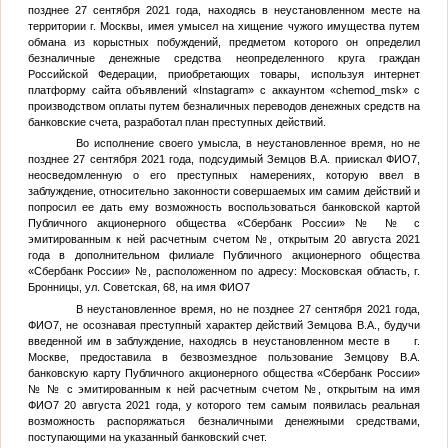
позднее 27 сентября 2021 года, находясь в неустановленном месте на
территории г. Москвы, имея умысел на хищение чужого имущества путем
обмана из корыстных побуждений, предметом которого он определил
безналичные денежные средства неопределенного круга граждан
Российской Федерации, приобретающих товары, используя интернет
платформу сайта объявлений «Instagram» с аккаунтом «chemod_msk» с
производством оплаты путем безналичных переводов денежных средств на
банковские счета, разработал план преступных действий.
Во исполнение своего умысла, в неустановленное время, но не
позднее 27 сентября 2021 года, подсудимый
Земцов В.А.
приискал
ФИО7
,
неосведомленную о его преступных намерениях, которую ввел в
заблуждение, относительно законности совершаемых им самим действий и
попросил ее дать ему возможность воспользоваться банковской картой
Публичного акционерного общества «Сбербанк России» №
№
с
эмитированным к ней расчетным счетом
№
, открытым 20 августа 2021
года в дополнительном филиале Публичного акционерного общества
«Сбербанк России»
№
, расположенном по адресу: Московская область, г.
Бронницы, ул. Советская, 68, на имя
ФИО7
В неустановленное время, но не позднее 27 сентября 2021 года,
ФИО7
, не осознавая преступный характер действий
Земцова В.А.
, будучи
введенной им в заблуждение, находясь в неустановленном месте в г.
Москве, предоставила в безвозмездное пользование
Земцову В.А.
банковскую карту Публичного акционерного общества «Сбербанк России»
№
№
с эмитированным к ней расчетным счетом
№
, открытым на имя
ФИО7
20 августа 2021 года, у которого тем самым появилась реальная
возможность распоряжаться безналичными денежными средствами,
поступающими на указанный банковский счет.