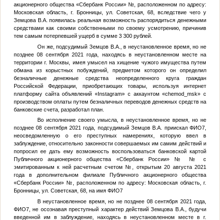
акционерного общества «Сбербанк России»
№
, расположенном по адресу:
Московская область, г. Бронницы, ул. Советская, 68, вследствие чего у
Земцова В.А.
появилась реальная возможность распорядиться денежными
средствами как своими собственными по своему усмотрению, причинив
тем самым потерпевшей ущерб в сумме 3 300 рублей.
Он же, подсудимый
Земцов В.А.
, в неустановленное время, но не
позднее 08 сентября 2021 года, находясь в неустановленном месте на
территории г. Москвы, имея умысел на хищение чужого имущества путем
обмана из корыстных побуждений, предметом которого он определил
безналичные денежные средства неопределенного круга граждан
Российской Федерации, приобретающих товары, используя интернет
платформу сайта объявлений «Instagram» с аккаунтом «chemod_msk» с
производством оплаты путем безналичных переводов денежных средств на
банковские счета, разработал план.
Во исполнение своего умысла, в неустановленное время, но не
позднее 08 сентября 2021 года, подсудимый
Земцов В.А.
приискал
ФИО7
,
неосведомленную о его преступных намерениях, которую ввел в
заблуждение, относительно законности совершаемых им самим действий и
попросил ее дать ему возможность воспользоваться банковской картой
Публичного акционерного общества «Сбербанк России» №
№
с
эмитированным к ней расчетным счетом
№
, открытым 20 августа 2021
года в дополнительном филиале Публичного акционерного общества
«Сбербанк России»
№
, расположенном по адресу: Московская область, г.
Бронницы, ул. Советская, 68, на имя
ФИО7
В неустановленное время, но не позднее 08 сентября 2021 года,
ФИО7
, не осознавая преступный характер действий
Земцова В.А.
, будучи
введенной им в заблуждение, находясь в неустановленном месте в г.