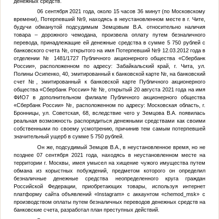
денежных средств.
06 сентября 2021 года, около 15 часов 36 минут (по Московскому
времени),
Потерпевший №9
, находясь в неустановленном месте в г. Чите,
будучи обманутой подсудимым
Земцовым В.А.
относительно наличия
товара – дорожного чемодана, произвела оплату путем безналичного
перевода, принадлежащие ей денежные средства в сумме 5 750 рублей с
банковского счета
№
, открытого на имя
Потерпевший №9
12.03.2012 года в
отделении № 1481/1727 Публичного акционерного общества «Сбербанк
России», расположенном по адресу: Забайкальский край, г. Чита, ул.
Полины Осипенко, 40, эмитированный к банковской карте
№
, на банковский
счет
№
, эмитированный к банковской карте Публичного акционерного
общества «Сбербанк России» №
№
, открытый 20 августа 2021 года на имя
ФИО7
в дополнительном филиале Публичного акционерного общества
«Сбербанк России»
№
, расположенном по адресу: Московская область, г.
Бронницы, ул. Советская, 68, вследствие чего у
Земцова В.А.
появилась
реальная возможность распорядиться денежными средствами как своими
собственными по своему усмотрению, причинив тем самым потерпевшей
значительный ущерб в сумме 5 750 рублей.
Он же, подсудимый
Земцов В.А.
, в неустановленное время, но не
позднее 07 сентября 2021 года, находясь в неустановленном месте на
территории г. Москвы, имея умысел на хищение чужого имущества путем
обмана из корыстных побуждений, предметом которого он определил
безналичные денежные средства неопределенного круга граждан
Российской Федерации, приобретающих товары, используя интернет
платформу сайта объявлений «Instagram» с аккаунтом «chemod_msk» с
производством оплаты путем безналичных переводов денежных средств на
банковские счета, разработал план преступных действий.