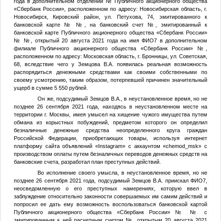
года в дополнительном отделении
№
Публичного акционерного общества
«Сбербанк России», расположенном по адресу: Новосибирская область, г.
Новосибирск, Кировский район, ул. Петухова, 74, эмитированного к
банковской карте №
№
, на банковский счет
№
, эмитированный к
банковской карте Публичного акционерного общества «Сбербанк России»
№
№
, открытый 20 августа 2021 года на имя
ФИО7
в дополнительном
филиале Публичного акционерного общества «Сбербанк России»
№
,
расположенном по адресу: Московская область, г. Бронницы, ул. Советская,
68, вследствие чего у
Земцова В.А.
появилась реальная возможность
распорядиться денежными средствами как своими собственными по
своему усмотрению, таким образом, потерпевшей причинен значительный
ущерб в сумме 5 550 рублей.
Он же, подсудимый
Земцов В.А.
, в неустановленное время, но не
позднее 26 сентября 2021 года, находясь в неустановленном месте на
территории г. Москвы, имея умысел на хищение чужого имущества путем
обмана из корыстных побуждений, предметом которого он определил
безналичные денежные средства неопределенного круга граждан
Российской Федерации, приобретающих товары, используя интернет
платформу сайта объявлений «Instagram» с аккаунтом «chemod_msk» с
производством оплаты путем безналичных переводов денежных средств на
банковские счета, разработал план преступных действий.
Во исполнение своего умысла, в неустановленное время, но не
позднее 26 сентября 2021 года, подсудимый
Земцов В.А.
приискал
ФИО7
,
неосведомленную о его преступных намерениях, которую ввел в
заблуждение относительно законности совершаемых им самим действий и
попросил ее дать ему возможность воспользоваться банковской картой
Публичного акционерного общества «Сбербанк России» №
№
с
эмитированным к ней расчетным счетом
№
, открытым 20 августа 2021