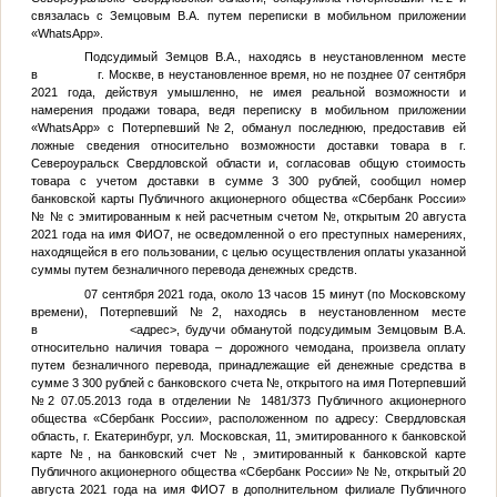
связалась с
Земцовым В.А.
путем переписки в мобильном приложении
«WhatsApp».
Подсудимый
Земцов В.А.
, находясь в неустановленном месте
в г. Москве, в неустановленное время, но не позднее 07 сентября
2021 года, действуя умышленно, не имея реальной возможности и
намерения продажи товара, ведя переписку в мобильном приложении
«WhatsApp» с
Потерпевший №2
, обманул последнюю, предоставив ей
ложные сведения относительно возможности доставки товара в г.
Североуральск Свердловской области и, согласовав общую стоимость
товара с учетом доставки в сумме 3 300 рублей, сообщил номер
банковской карты Публичного акционерного общества «Сбербанк России»
№
№
с эмитированным к ней расчетным счетом
№
, открытым 20 августа
2021 года на имя
ФИО7
, не осведомленной о его преступных намерениях,
находящейся в его пользовании, с целью осуществления оплаты указанной
суммы путем безналичного перевода денежных средств.
07 сентября 2021 года, около 13 часов 15 минут (по Московскому
времени),
Потерпевший №2
, находясь в неустановленном месте
в
<адрес>
, будучи обманутой подсудимым
Земцовым В.А.
относительно наличия товара – дорожного чемодана, произвела оплату
путем безналичного перевода, принадлежащие ей денежные средства в
сумме 3 300 рублей с банковского счета
№
, открытого на имя
Потерпевший
№2
07.05.2013 года в отделении № 1481/373 Публичного акционерного
общества «Сбербанк России», расположенном по адресу: Свердловская
область, г. Екатеринбург, ул. Московская, 11, эмитированного к банковской
карте
№
, на банковский счет
№
, эмитированный к банковской карте
Публичного акционерного общества «Сбербанк России» №
№
, открытый 20
августа 2021 года на имя
ФИО7
в дополнительном филиале Публичного