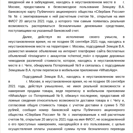
введенной им в заблуждение, находясь в неустановленном месте в г.
Москве, предоставила в безвозмездное пользование
Земцову В.А.
банковскую карту Публичного акционерного общества «Сбербанк России»
№
№
с эмитированным к ней расчетным счетом
№
, открытым на имя
ФИО7
20 августа 2021 года, у которого тем самым появилась реальная
возможность распоряжаться безналичными денежными средствами,
поступающими на указанный банковский счет.
Далее, действуя во исполнение своего умысла, в
неустановленное время, но не позднее 06 сентября 2021 года, находясь в
неустановленном месте на территории г. Москвы, подсудимый
Земцов В.А.
разместил мнимое объявление на интернет платформе сайта бесплатных
объявлений «Instagram» с аккаунтом «chemod_msk» о продаже дорожных
чемоданов различной стоимости, которое, находясь в неустановленном
месте в г. Чите, обнаружила
Потерпевший №9
и связалась с подсудимым
Земцовым В.А.
путем переписки в мобильном приложении «WhatsApp».
Подсудимый
Земцов В.А.
, находясь в неустановленном месте
в г. Москве, в неустановленное время, но не позднее 06 сентября
2021 года, действуя умышленно, не имея реальной возможности и
намерения продажи товара, ведя переписку в мобильном приложении
«WhatsApp» со
Потерпевший №9
, обманул последнюю, предоставив ей
ложные сведения относительно возможности доставки товара в г. Читу и,
согласовав общую стоимость товара с учетом доставки в сумме 5 750
рублей, сообщил номер банковской карты Публичного акционерного
общества «Сбербанк России» №
№
с эмитированным к ней расчетным
счетом
№
, открытым 20 августа 2021 года на имя
ФИО7
, не осведомленной
о его преступных намерениях, находящейся в его пользовании, с целью
осуществления оплаты указанной суммы путем безналичного перевода