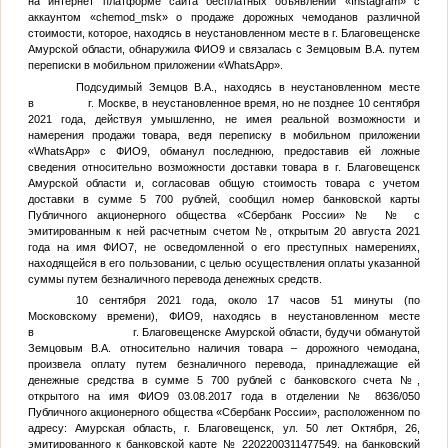
на интернет платформе сайта бесплатных объявлений «Instagram» с
аккаунтом «chemod_msk» о продаже дорожных чемоданов различной
стоимости, которое, находясь в неустановленном месте в г. Благовещенске
Амурской области, обнаружила
ФИО9
и связалась с
Земцовым В.А.
путем
переписки в мобильном приложении «WhatsApp».
Подсудимый
Земцов В.А.
, находясь в неустановленном месте
в г. Москве, в неустановленное время, но не позднее 10 сентября
2021 года, действуя умышленно, не имея реальной возможности и
намерения продажи товара, ведя переписку в мобильном приложении
«WhatsApp» с
ФИО9
, обманул последнюю, предоставив ей ложные
сведения относительно возможности доставки товара в г. Благовещенск
Амурской области и, согласовав общую стоимость товара с учетом
доставки в сумме 5 700 рублей, сообщил номер банковской карты
Публичного акционерного общества «Сбербанк России» №
№
с
эмитированным к ней расчетным счетом
№
, открытым 20 августа 2021
года на имя
ФИО7
, не осведомленной о его преступных намерениях,
находящейся в его пользовании, с целью осуществления оплаты указанной
суммы путем безналичного перевода денежных средств.
10 сентября 2021 года, около 17 часов 51 минуты (по
Московскому времени),
ФИО9
, находясь в неустановленном месте
в г. Благовещенске Амурской области, будучи обманутой
Земцовым В.А.
относительно наличия товара – дорожного чемодана,
произвела оплату путем безналичного перевода, принадлежащие ей
денежные средства в сумме 5 700 рублей с банковского счета
№
,
открытого на имя
ФИО9
03.08.2017 года в отделении № 8636/050
Публичного акционерного общества «Сбербанк России», расположенном по
адресу: Амурская область, г. Благовещенск, ул. 50 лет Октября, 26,
эмитированного к банковской карте № 2202200311477549, на банковский