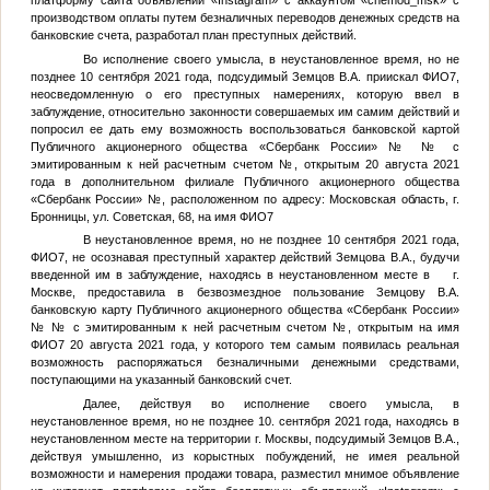
платформу сайта объявлений «Instagram» с аккаунтом «chemod_msk» с
производством оплаты путем безналичных переводов денежных средств на
банковские счета, разработал план преступных действий.
Во исполнение своего умысла, в неустановленное время, но не
позднее 10 сентября 2021 года, подсудимый
Земцов В.А.
приискал
ФИО7
,
неосведомленную о его преступных намерениях, которую ввел в
заблуждение, относительно законности совершаемых им самим действий и
попросил ее дать ему возможность воспользоваться банковской картой
Публичного акционерного общества «Сбербанк России» №
№
с
эмитированным к ней расчетным счетом
№
, открытым 20 августа 2021
года в дополнительном филиале Публичного акционерного общества
«Сбербанк России»
№
, расположенном по адресу: Московская область, г.
Бронницы, ул. Советская, 68, на имя
ФИО7
В неустановленное время, но не позднее 10 сентября 2021 года,
ФИО7
, не осознавая преступный характер действий
Земцова В.А.
, будучи
введенной им в заблуждение, находясь в неустановленном месте в г.
Москве, предоставила в безвозмездное пользование
Земцову В.А.
банковскую карту Публичного акционерного общества «Сбербанк России»
№
№
с эмитированным к ней расчетным счетом
№
, открытым на имя
ФИО7
20 августа 2021 года, у которого тем самым появилась реальная
возможность распоряжаться безналичными денежными средствами,
поступающими на указанный банковский счет.
Далее, действуя во исполнение своего умысла, в
неустановленное время, но не позднее 10. сентября 2021 года, находясь в
неустановленном месте на территории г. Москвы, подсудимый
Земцов В.А.
,
действуя умышленно, из корыстных побуждений, не имея реальной
возможности и намерения продажи товара, разместил мнимое объявление