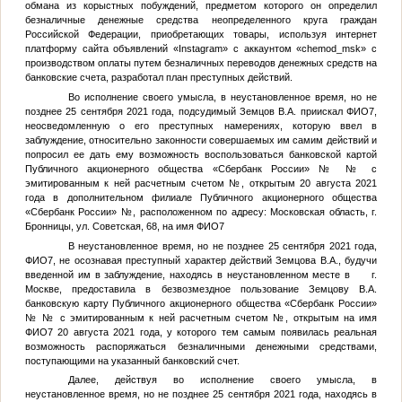
обмана из корыстных побуждений, предметом которого он определил
безналичные денежные средства неопределенного круга граждан
Российской Федерации, приобретающих товары, используя интернет
платформу сайта объявлений «Instagram» с аккаунтом «chemod_msk» с
производством оплаты путем безналичных переводов денежных средств на
банковские счета, разработал план преступных действий.
Во исполнение своего умысла, в неустановленное время, но не
позднее 25 сентября 2021 года, подсудимый
Земцов В.А.
приискал
ФИО7
,
неосведомленную о его преступных намерениях, которую ввел в
заблуждение, относительно законности совершаемых им самим действий и
попросил ее дать ему возможность воспользоваться банковской картой
Публичного акционерного общества «Сбербанк России» №
№
с
эмитированным к ней расчетным счетом
№
, открытым 20 августа 2021
года в дополнительном филиале Публичного акционерного общества
«Сбербанк России»
№
, расположенном по адресу: Московская область, г.
Бронницы, ул. Советская, 68, на имя
ФИО7
В неустановленное время, но не позднее 25 сентября 2021 года,
ФИО7
, не осознавая преступный характер действий
Земцова В.А.
, будучи
введенной им в заблуждение, находясь в неустановленном месте в г.
Москве, предоставила в безвозмездное пользование
Земцову В.А.
банковскую карту Публичного акционерного общества «Сбербанк России»
№
№
с эмитированным к ней расчетным счетом
№
, открытым на имя
ФИО7
20 августа 2021 года, у которого тем самым появилась реальная
возможность распоряжаться безналичными денежными средствами,
поступающими на указанный банковский счет.
Далее, действуя во исполнение своего умысла, в
неустановленное время, но не позднее 25 сентября 2021 года, находясь в