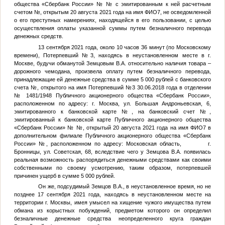
общества «Сбербанк России» №
№
с эмитированным к ней расчетным
счетом
№
, открытым 20 августа 2021 года на имя
ФИО7
, не осведомленной
о его преступных намерениях, находящейся в его пользовании, с целью
осуществления оплаты указанной суммы путем безналичного перевода
денежных средств.
13 сентября 2021 года, около 10 часов 36 минут (по Московскому
времени),
Потерпевший №3
, находясь в неустановленном месте в г.
Москве, будучи обманутой
Земцовым В.А.
относительно наличия товара –
дорожного чемодана, произвела оплату путем безналичного перевода,
принадлежащие ей денежные средства в сумме 5 000 рублей с банковского
счета
№
, открытого на имя
Потерпевший №3
30.06.2018 года в отделении
№ 1481/1948 Публичного акционерного общества «Сбербанк России»,
расположенном по адресу: г. Москва, ул. Большая Андроньевская, 6,
эмитированного к банковской карте
№
, на банковский счет
№
,
эмитированный к банковской карте Публичного акционерного общества
«Сбербанк России» №
№
, открытый 20 августа 2021 года на имя
ФИО7
в
дополнительном филиале Публичного акционерного общества «Сбербанк
России»
№
, расположенном по адресу: Московская область, г.
Бронницы, ул. Советская, 68, вследствие чего у
Земцова В.А.
появилась
реальная возможность распорядиться денежными средствами как своими
собственными по своему усмотрению, таким образом, потерпевшей
причинен ущерб в сумме 5 000 рублей.
Он же, подсудимый
Земцов В.А.
, в неустановленное время, но не
позднее 17 сентября 2021 года, находясь в неустановленном месте на
территории г. Москвы, имея умысел на хищение чужого имущества путем
обмана из корыстных побуждений, предметом которого он определил
безналичные денежные средства неопределенного круга граждан