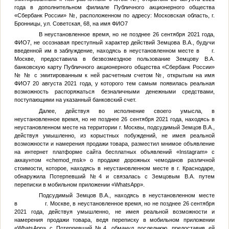
года в дополнительном филиале Публичного акционерного общества
«Сбербанк России»
№
, расположенном по адресу: Московская область, г.
Бронницы, ул. Советская, 68, на имя
ФИО7
В неустановленное время, но не позднее 26 сентября 2021 года,
ФИО7
, не осознавая преступный характер действий
Земцова В.А.
, будучи
введенной им в заблуждение, находясь в неустановленном месте в г.
Москве, предоставила в безвозмездное пользование
Земцову В.А.
банковскую карту Публичного акционерного общества «Сбербанк России»
№
№
с эмитированным к ней расчетным счетом
№
, открытым на имя
ФИО7
20 августа 2021 года, у которого тем самым появилась реальная
возможность распоряжаться безналичными денежными средствами,
поступающими на указанный банковский счет.
Далее, действуя во исполнение своего умысла, в
неустановленное время, но не позднее 26 сентября 2021 года, находясь в
неустановленном месте на территории г. Москвы, подсудимый
Земцов В.А.
,
действуя умышленно, из корыстных побуждений, не имея реальной
возможности и намерения продажи товара, разместил мнимое объявление
на интернет платформе сайта бесплатных объявлений «Instagram» с
аккаунтом «chemod_msk» о продаже дорожных чемоданов различной
стоимости, которое, находясь в неустановленном месте в г. Краснодаре,
обнаружила
Потерпевший №4
и связалась с
Земцовым В.А.
путем
переписки в мобильном приложении «WhatsApp».
Подсудимый
Земцов В.А.
, находясь в неустановленном месте
в г. Москве, в неустановленное время, но не позднее 26 сентября
2021 года, действуя умышленно, не имея реальной возможности и
намерения продажи товара, ведя переписку в мобильном приложении
«WhatsApp» с
Потерпевший №4
, обманул последнюю, предоставив ей