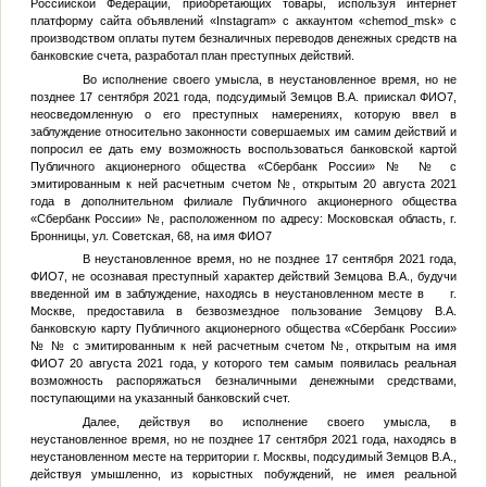
Российской Федерации, приобретающих товары, используя интернет
платформу сайта объявлений «Instagram» с аккаунтом «chemod_msk» с
производством оплаты путем безналичных переводов денежных средств на
банковские счета, разработал план преступных действий.
Во исполнение своего умысла, в неустановленное время, но не
позднее 17 сентября 2021 года, подсудимый
Земцов В.А.
приискал
ФИО7
,
неосведомленную о его преступных намерениях, которую ввел в
заблуждение относительно законности совершаемых им самим действий и
попросил ее дать ему возможность воспользоваться банковской картой
Публичного акционерного общества «Сбербанк России» №
№
с
эмитированным к ней расчетным счетом
№
, открытым 20 августа 2021
года в дополнительном филиале Публичного акционерного общества
«Сбербанк России»
№
, расположенном по адресу: Московская область, г.
Бронницы, ул. Советская, 68, на имя
ФИО7
В неустановленное время, но не позднее 17 сентября 2021 года,
ФИО7
, не осознавая преступный характер действий
Земцова В.А.
, будучи
введенной им в заблуждение, находясь в неустановленном месте в г.
Москве, предоставила в безвозмездное пользование
Земцову В.А.
банковскую карту Публичного акционерного общества «Сбербанк России»
№
№
с эмитированным к ней расчетным счетом
№
, открытым на имя
ФИО7
20 августа 2021 года, у которого тем самым появилась реальная
возможность распоряжаться безналичными денежными средствами,
поступающими на указанный банковский счет.
Далее, действуя во исполнение своего умысла, в
неустановленное время, но не позднее 17 сентября 2021 года, находясь в
неустановленном месте на территории г. Москвы, подсудимый
Земцов В.А.
,
действуя умышленно, из корыстных побуждений, не имея реальной