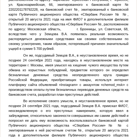
ул. Красноармейская, 66, эмитированного к банковской карте №
2202201178792228, на банковский счет
№
, эмитированный к банковской
карте Публичного акционерного общества «Сбербанк России» №
№
,
открытый 20 августа 2021 года на имя
ФИО7
в дополнительном филиале
Публичного акционерного общества «Сбербанк России»
№
, расположенном
по адресу: Московская область, г. Бронницы, ул. Советская, 68,
вследствие чего у
Земцова В.А.
появилась реальная возможность
распорядиться денежными средствами как своими собственными по
своему усмотрению, таким образом, потерпевшей причинен значительный
ущерб в сумме 5 700 рублей.
Он же, подсудимый
Земцов В.А.
, в неустановленное время, но не
позднее 24 сентября 2021 года, находясь в неустановленном месте на
территории г. Москвы, имея умысел на хищение чужого имущества путем
обмана из корыстных побуждений, предметом которого он определил
безналичные денежные средства неопределенного круга граждан
Российской Федерации, приобретающих товары, используя интернет
платформу сайта объявлений «Instagram» с аккаунтом «chemod_msk» с
производством оплаты путем безналичных переводов денежных средств на
банковские счета, разработал план преступных действий.
Во исполнение своего умысла, в неустановленное время, но не
позднее 24 сентября 2021 года, подсудимый
Земцов В.А.
приискал
ФИО7
,
неосведомленную о его преступных намерениях, которую ввел в
заблуждение, относительно законности совершаемых им самим действий и
попросил ее дать ему возможность воспользоваться банковской картой
Публичного акционерного общества «Сбербанк России» №
№
с
эмитированным к ней расчетным счетом
№
, открытым 20 августа 2021
года в дополнительном филиале Публичного акционерного общества