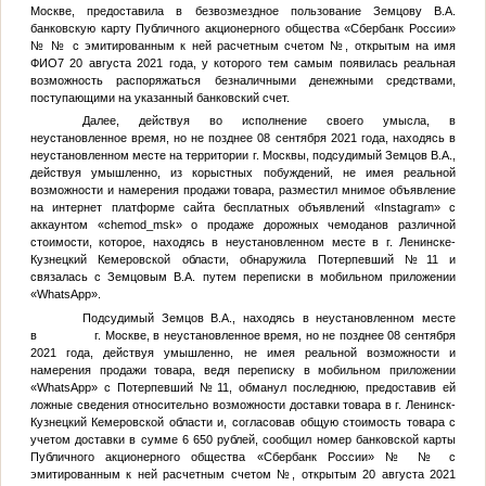
Москве, предоставила в безвозмездное пользование
Земцову В.А.
банковскую карту Публичного акционерного общества «Сбербанк России»
№
№
с эмитированным к ней расчетным счетом
№
, открытым на имя
ФИО7
20 августа 2021 года, у которого тем самым появилась реальная
возможность распоряжаться безналичными денежными средствами,
поступающими на указанный банковский счет.
Далее, действуя во исполнение своего умысла, в
неустановленное время, но не позднее 08 сентября 2021 года, находясь в
неустановленном месте на территории г. Москвы, подсудимый
Земцов В.А.
,
действуя умышленно, из корыстных побуждений, не имея реальной
возможности и намерения продажи товара, разместил мнимое объявление
на интернет платформе сайта бесплатных объявлений «Instagram» с
аккаунтом «chemod_msk» о продаже дорожных чемоданов различной
стоимости, которое, находясь в неустановленном месте в г. Ленинске-
Кузнецкий Кемеровской области, обнаружила
Потерпевший №11
и
связалась с
Земцовым В.А.
путем переписки в мобильном приложении
«WhatsApp».
Подсудимый
Земцов В.А.
, находясь в неустановленном месте
в г. Москве, в неустановленное время, но не позднее 08 сентября
2021 года, действуя умышленно, не имея реальной возможности и
намерения продажи товара, ведя переписку в мобильном приложении
«WhatsApp» с
Потерпевший №11
, обманул последнюю, предоставив ей
ложные сведения относительно возможности доставки товара в г. Ленинск-
Кузнецкий Кемеровской области и, согласовав общую стоимость товара с
учетом доставки в сумме 6 650 рублей, сообщил номер банковской карты
Публичного акционерного общества «Сбербанк России» №
№
с
эмитированным к ней расчетным счетом
№
, открытым 20 августа 2021