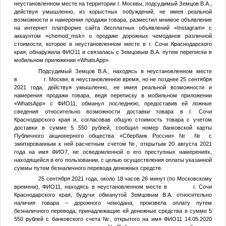
неустановленном месте на территории г. Москвы, подсудимый
Земцов В.А.
,
действуя умышленно, из корыстных побуждений, не имея реальной
возможности и намерения продажи товара, разместил мнимое объявление
на интернет платформе сайта бесплатных объявлений «Instagram» с
аккаунтом «chemod_msk» о продаже дорожных чемоданов различной
стоимости, которое в неустановленном месте в г. Сочи Краснодарского
края, обнаружила
ФИО11
и связалась с
Земцовым В.А.
путем переписки в
мобильном приложении «WhatsApp».
Подсудимый
Земцов В.А.
, находясь в неустановленном месте
в г. Москве, в неустановленное время, но не позднее 25 сентября
2021 года, действуя умышленно, не имея реальной возможности и
намерения продажи товара, ведя переписку в мобильном приложении
«WhatsApp» с
ФИО11
, обманул последнюю, предоставив ей ложные
сведения относительно возможности доставки товара в г. Сочи
Краснодарского края и, согласовав общую стоимость товара с учетом
доставки в сумме 5 550 рублей, сообщил номер банковской карты
Публичного акционерного общества «Сбербанк России» №
№
с
эмитированным к ней расчетным счетом
№
, открытым 20 августа 2021
года на имя
ФИО7
, не осведомленной о его преступных намерениях,
находящейся в его пользовании, с целью осуществления оплаты указанной
суммы путем безналичного перевода денежных средств.
25 сентября 2021 года, около 18 часов 26 минут (по Московскому
времени),
ФИО11
, находясь в неустановленном месте в г. Сочи
Краснодарского края, будучи обманутой
Земцовым В.А.
относительно
наличия товара – дорожного чемодана, произвела оплату путем
безналичного перевода, принадлежащие ей денежные средства в сумме 5
550 рублей с банковского счета
№
, открытого на имя
ФИО11
14.05.2020