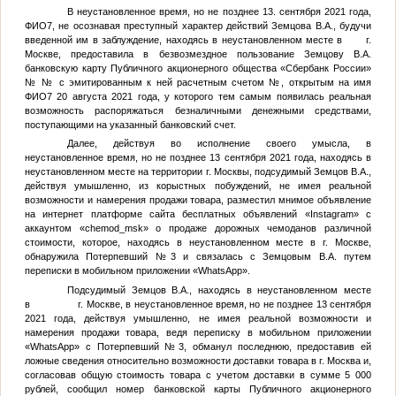
В неустановленное время, но не позднее 13. сентября 2021 года,
ФИО7
, не осознавая преступный характер действий
Земцова В.А.
, будучи
введенной им в заблуждение, находясь в неустановленном месте в г.
Москве, предоставила в безвозмездное пользование
Земцову В.А.
банковскую карту Публичного акционерного общества «Сбербанк России»
№
№
с эмитированным к ней расчетным счетом
№
, открытым на имя
ФИО7
20 августа 2021 года, у которого тем самым появилась реальная
возможность распоряжаться безналичными денежными средствами,
поступающими на указанный банковский счет.
Далее, действуя во исполнение своего умысла, в
неустановленное время, но не позднее 13 сентября 2021 года, находясь в
неустановленном месте на территории г. Москвы, подсудимый
Земцов В.А.
,
действуя умышленно, из корыстных побуждений, не имея реальной
возможности и намерения продажи товара, разместил мнимое объявление
на интернет платформе сайта бесплатных объявлений «Instagram» с
аккаунтом «chemod_msk» о продаже дорожных чемоданов различной
стоимости, которое, находясь в неустановленном месте в г. Москве,
обнаружила
Потерпевший №3
и связалась с
Земцовым В.А.
путем
переписки в мобильном приложении «WhatsApp».
Подсудимый
Земцов В.А.
, находясь в неустановленном месте
в г. Москве, в неустановленное время, но не позднее 13 сентября
2021 года, действуя умышленно, не имея реальной возможности и
намерения продажи товара, ведя переписку в мобильном приложении
«WhatsApp» с
Потерпевший №3
, обманул последнюю, предоставив ей
ложные сведения относительно возможности доставки товара в г. Москва и,
согласовав общую стоимость товара с учетом доставки в сумме 5 000
рублей, сообщил номер банковской карты Публичного акционерного