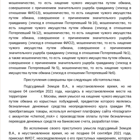
мошенничество, то есть хищение чужого имущества путем обмана,
совершенное с причинением значительного ущерба гражданину (эпизод в
отношении
ФИО13
), мошенничество, то есть хищение чужого имущества
путем обмана, совершенное с причинением значительного ущерба
гражданину (эпизод в отношении
Потерпевший №16
), мошенничество, то
есть хищение чужого имущества путем обмана (эпизод в отношении
Потерпевший №12
), мошенничество, то есть хищение чужого имущества
путем обмана, совершенное с причинением значительного ущерба
гражданину (эпизод в отношении
ФИО2
), мошенничество, то есть хищение
чужого имущества путем обмана, совершенное с причинением
значительного ущерба гражданину (эпизод в отношении
Потерпевший №1
),
а также мошенничество, то есть хищение чужого имущества путем обмана,
совершенное с причинением значительного ущерба гражданину (эпизод в
отношении
Потерпевший №5
), мошенничество, то есть хищение чужого
имущества путем обмана (эпизод в отношении
Потерпевший №6
).
Преступления совершены при следующих обстоятельствах.
Подсудимый
Земцов В.А.
, в неустановленное время, но не
позднее 04 сентября 2021 года, находясь в неустановленном месте на
территории г. Москвы, имея умысел на хищение чужого имущества
путем обмана из корыстных побуждений, предметом которого являлись
безналичные денежные средства неопределенного круга граждан РФ,
приобретающих товары, используя интернет платформу сайта «Instagram»
с аккаунтом «chemod_msk» с производством оплаты путем безналичных
переводов денежных средств на банковские счета, разработал план.
Во исполнение своего преступного умысла подсудимый
Земцов
В.А.
, в неустановленное время, но не позднее 04 сентября 2021 года,
приискал
ФИО7
, неосведомленную о его преступных намерениях, которую