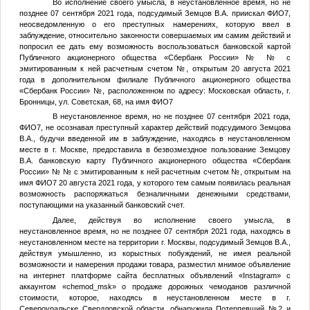
Во исполнение своего умысла, в неустановленное время, но не
позднее 07 сентября 2021 года, подсудимый
Земцов В.А.
приискал
ФИО7
,
неосведомленную о его преступных намерениях, которую ввел в
заблуждение, относительно законности совершаемых им самим действий и
попросил ее дать ему возможность воспользоваться банковской картой
Публичного акционерного общества «Сбербанк России» №
№
с
эмитированным к ней расчетным счетом
№
, открытым 20 августа 2021
года в дополнительном филиале Публичного акционерного общества
«Сбербанк России»
№
, расположенном по адресу: Московская область, г.
Бронницы, ул. Советская, 68, на имя
ФИО7
В неустановленное время, но не позднее 07 сентября 2021 года,
ФИО7
, не осознавая преступный характер действий подсудимого
Земцова
В.А.
, будучи введенной им в заблуждение, находясь в неустановленном
месте в г. Москве, предоставила в безвозмездное пользование
Земцову
В.А.
банковскую карту Публичного акционерного общества «Сбербанк
России» №
№
с эмитированным к ней расчетным счетом
№
, открытым на
имя
ФИО7
20 августа 2021 года, у которого тем самым появилась реальная
возможность распоряжаться безналичными денежными средствами,
поступающими на указанный банковский счет.
Далее, действуя во исполнение своего умысла, в
неустановленное время, но не позднее 07 сентября 2021 года, находясь в
неустановленном месте на территории г. Москвы, подсудимый
Земцов В.А.
,
действуя умышленно, из корыстных побуждений, не имея реальной
возможности и намерения продажи товара, разместил мнимое объявление
на интернет платформе сайта бесплатных объявлений «Instagram» с
аккаунтом «chemod_msk» о продаже дорожных чемоданов различной
стоимости, которое, находясь в неустановленном месте в г.
Североуральске Свердловской области, обнаружила
Потерпевший №2
и