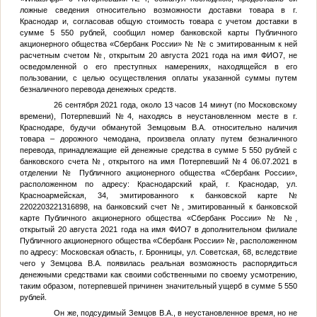
ложные сведения относительно возможности доставки товара в г.
Краснодар и, согласовав общую стоимость товара с учетом доставки в
сумме 5 550 рублей, сообщил номер банковской карты Публичного
акционерного общества «Сбербанк России» №
№
с эмитированным к ней
расчетным счетом
№
, открытым 20 августа 2021 года на имя
ФИО7
, не
осведомленной о его преступных намерениях, находящейся в его
пользовании, с целью осуществления оплаты указанной суммы путем
безналичного перевода денежных средств.
26 сентября 2021 года, около 13 часов 14 минут (по Московскому
времени),
Потерпевший №4
, находясь в неустановленном месте в г.
Краснодаре, будучи обманутой
Земцовым В.А.
относительно наличия
товара – дорожного чемодана, произвела оплату путем безналичного
перевода, принадлежащие ей денежные средства в сумме 5 550 рублей с
банковского счета
№
, открытого на имя
Потерпевший №4
06.07.2021 в
отделении
№
Публичного акционерного общества «Сбербанк России»,
расположенном по адресу: Краснодарский край, г. Краснодар, ул.
Красноармейская, 34, эмитированного к банковской карте №
2202203221316898, на банковский счет
№
, эмитированный к банковской
карте Публичного акционерного общества «Сбербанк России» №
№
,
открытый 20 августа 2021 года на имя
ФИО7
в дополнительном филиале
Публичного акционерного общества «Сбербанк России»
№
, расположенном
по адресу: Московская область, г. Бронницы, ул. Советская, 68, вследствие
чего у
Земцова В.А.
появилась реальная возможность распорядиться
денежными средствами как своими собственными по своему усмотрению,
таким образом, потерпевшей причинен значительный ущерб в сумме 5 550
рублей.
Он же, подсудимый
Земцов В.А.
, в неустановленное время, но не