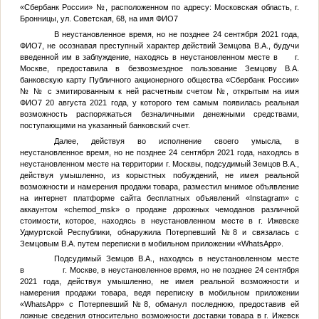
«Сбербанк России»
№
, расположенном по адресу: Московская область, г.
Бронницы, ул. Советская, 68, на имя
ФИО7
В неустановленное время, но не позднее 24 сентября 2021 года,
ФИО7
, не осознавая преступный характер действий
Земцова В.А.
, будучи
введенной им в заблуждение, находясь в неустановленном месте в г.
Москве, предоставила в безвозмездное пользование
Земцову В.А.
банковскую карту Публичного акционерного общества «Сбербанк России»
№
№
с эмитированным к ней расчетным счетом
№
, открытым на имя
ФИО7
20 августа 2021 года, у которого тем самым появилась реальная
возможность распоряжаться безналичными денежными средствами,
поступающими на указанный банковский счет.
Далее, действуя во исполнение своего умысла, в
неустановленное время, но не позднее 24 сентября 2021 года, находясь в
неустановленном месте на территории г. Москвы, подсудимый
Земцов В.А.
,
действуя умышленно, из корыстных побуждений, не имея реальной
возможности и намерения продажи товара, разместил мнимое объявление
на интернет платформе сайта бесплатных объявлений «Instagram» с
аккаунтом «chemod_msk» о продаже дорожных чемоданов различной
стоимости, которое, находясь в неустановленном месте в г. Ижевске
Удмуртской Республики, обнаружила
Потерпевший №8
и связалась с
Земцовым В.А.
путем переписки в мобильном приложении «WhatsApp».
Подсудимый
Земцов В.А.
, находясь в неустановленном месте
в г. Москве, в неустановленное время, но не позднее 24 сентября
2021 года, действуя умышленно, не имея реальной возможности и
намерения продажи товара, ведя переписку в мобильном приложении
«WhatsApp» с
Потерпевший №8
, обманул последнюю, предоставив ей
ложные сведения относительно возможности доставки товара в г. Ижевск