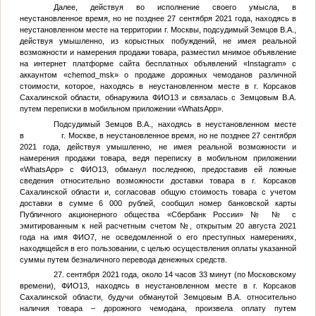
Далее, действуя во исполнение своего умысла, в
неустановленное время, но не позднее 27 сентября 2021 года, находясь в
неустановленном месте на территории г. Москвы, подсудимый
Земцов В.А.
,
действуя умышленно, из корыстных побуждений, не имея реальной
возможности и намерения продажи товара, разместил мнимое объявление
на интернет платформе сайта бесплатных объявлений «Instagram» с
аккаунтом «chemod_msk» о продаже дорожных чемоданов различной
стоимости, которое, находясь в неустановленном месте в г. Корсаков
Сахалинской области, обнаружила
ФИО13
и связалась с
Земцовым В.А.
путем переписки в мобильном приложении «WhatsApp».
Подсудимый
Земцов В.А.
, находясь в неустановленном месте
в г. Москве, в неустановленное время, но не позднее 27 сентября
2021 года, действуя умышленно, не имея реальной возможности и
намерения продажи товара, ведя переписку в мобильном приложении
«WhatsApp» с
ФИО13
, обманул последнюю, предоставив ей ложные
сведения относительно возможности доставки товара в г. Корсаков
Сахалинской области и, согласовав общую стоимость товара с учетом
доставки в сумме 6 000 рублей, сообщил номер банковской карты
Публичного акционерного общества «Сбербанк России» №
№
с
эмитированным к ней расчетным счетом
№
, открытым 20 августа 2021
года на имя
ФИО7
, не осведомленной о его преступных намерениях,
находящейся в его пользовании, с целью осуществления оплаты указанной
суммы путем безналичного перевода денежных средств.
27. сентября 2021 года, около 14 часов 33 минут (по Московскому
времени),
ФИО13
, находясь в неустановленном месте в г. Корсаков
Сахалинской области, будучи обманутой
Земцовым В.А.
относительно
наличия товара – дорожного чемодана, произвела оплату путем