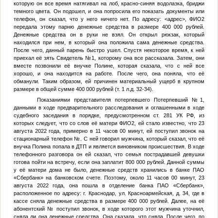
которую он все время натягивал на лоб, красно-синяя водолазка, бриджи
темного цвета. Он подошел, и она попросила его показать документы или
телефон, он сказал, что у него ничего нет. По адресу:
<адрес>
,
ФИО2
передала этому парню денежные средства в размере 400 000 рублей.
Денежные средства он в руки не взял. Он открыл рюкзак, который
находился при нем, в который она положила сама денежные средства.
После чего, данный парень быстро ушел. Спустя некоторое время, к ней
приехал её зять
Свидетель №1
, которому она все рассказала. Затем, они
вместе позвонили её внучке Полине, которая сказала, что с ней все
хорошо, и она находится на работе. После чего, она поняла, что её
обманули. Таким образом, ей причинен материальный ущерб в крупном
размере в общей сумме 400 000 рублей (т. 1 л.д. 32-34).
Показаниями представителя потерпевшего
Потерпевший №1
,
данными в ходе предварительного расследования и оглашенными в ходе
судебного заседания в порядке, предусмотренном ст. 281 УК РФ, из
которых следует, что со слов её матери
ФИО2
, ей стало известно, что 23
августа 2022 года, примерно в 11 часов 00 минут, ей поступил звонок на
стационарный телефон
№
. С ней говорил мужчина, который сказал, что её
внучка Полина попала в ДТП и является виновником происшествия. В ходе
телефонного разговора он ей сказал, что семья пострадавшей девушки
готова пойти на встречу, если она заплатит 800 000 рублей. Данной суммы
у её матери дома не было, денежные средств хранились в банке ПАО
«Сбербанк» на банковском счете. Поэтому, около 11 часов 00 минут, 23
августа 2022 года, она пошла в отделение банка ПАО «Сбербанк»,
расположенное по адресу: г. Краснодар, ул. Красноармейская, д. 34, где в
кассе сняла денежные средства в размере 400 000 рублей. Далее, на её
абонентский
№
поступил звонок, в ходе которого этот мужчина уточнил,
сняла ли она денежные средства. Она сказала, что сняла. После чего, по