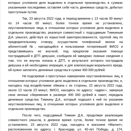
которых уголовное дело выделено в отдельное производство, в суммах
указанными последними, оставляя себе часть денежных средств, добытых
преступным путем.
Так, 23 августа 2022 года, в период времени с 13 часов 00 минут
по 14 часов 00 минут, более точное время не установлено,
неустановленные лица, в отношении которых уголовное дело выделено в
отдельное производство, реализуя совместный с подсудимым
Тимкиным
Д.А.
умысел, действуя из корыстной заинтересованности, группой лиц по
предварительному сговору, осуществили телефонный звонок на
абонентский
№
, находящийся в пользовании потерпевшей
ФИО2
и
представившись ее внучкой, под предлогом оказания помощи
пострадавшей в ДТП девушке, сообщили ей заведомо ложные сведения о
том, что ее внучка попала в ДТП, в результате которого пострадала
девушка и ей необходима операция, и для компенсации морального вреда,
ей нужно заплатить денежные средства в сумме 400 000 рублей.
Не подозревая о преступных намерениях неустановленных лиц, в
отношении которых уголовное дело выделено в отдельное производство, и,
находясь под воздействием обмана с их стороны, 23 августа 2022 года,
около 13 часов 23 минут,
ФИО2
, находясь по адресу:
<адрес>
, завернув
свои личные сбережения в размере 400 000 рублей в пакет, передала
денежные средства
Тимкину Д.А.
, который подошел к ней по указанию
неустановленных лиц, в отношении которых уголовное дело выделено в
отдельное производство.
После чего, подсудимый
Тимкин Д.А.
, продолжая реализацию
совместного умысла, в дневное время суток, более точное время не
установлено, 23 августа 2022 года, находясь в магазине «Магнит»,
расположенном по адресу: г. Краснодар, ул. 40-лет Победы, д. 174,