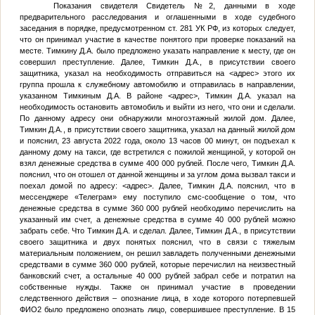
Показания свидетеля
Свидетель №2
, данными в ходе
предварительного расследования и оглашенными в ходе судебного
заседания в порядке, предусмотренном ст. 281 УК РФ, из которых следует,
что он принимал участие в качестве понятого при проверке показаний на
месте.
Тимкину Д.А.
было предложено указать направление к месту, где он
совершил преступление. Далее,
Тимкин Д.А.
, в присутствии своего
защитника, указал на необходимость отправиться на
<адрес>
этого их
группа прошла к служебному автомобилю и отправилась в направлении,
указанном
Тимкиным Д.А.
В районе
<адрес>
,
Тимкин Д.А.
указал на
необходимость остановить автомобиль и выйти из него, что они и сделали.
По данному адресу они обнаружили многоэтажный жилой дом. Далее,
Тимкин Д.А.
, в присутствии своего защитника, указал на данный жилой дом
и пояснил, 23 августа 2022 года, около 13 часов 00 минут, он подъехал к
данному дому на такси, где встретился с пожилой женщиной, у которой он
взял денежные средства в сумме 400 000 рублей. После чего,
Тимкин Д.А.
пояснил, что он отошел от данной женщины и за углом дома вызвал такси и
поехал домой по адресу:
<адрес>
. Далее,
Тимкин Д.А.
пояснил, что в
мессенджере «Телеграм» ему поступило смс-сообщение о том, что
денежные средства в сумме 360 000 рублей необходимо перечислить на
указанный им счет, а денежные средства в сумме 40 000 рублей можно
забрать себе. Что
Тимкин Д.А.
и сделал. Далее,
Тимкин Д.А.
, в присутствии
своего защитника и двух понятых пояснил, что в связи с тяжелым
материальным положением, он решил завладеть полученными денежными
средствами в сумме 360 000 рублей, которые перечислил на неизвестный
банковский счет, а остальные 40 000 рублей забрал себе и потратил на
собственные нужды. Также он принимал участие в проведении
следственного действия – опознание лица, в ходе которого потерпевшей
ФИО2
было предложено опознать лицо, совершившее преступление. В 15