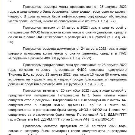
3).
Протоколом осмотра места происшествия от 23 августа 2022
года, в ходе которого была осмотрена прилегающая территория по адресу:
<адрес>
. В ходе осмотра была зафиксирована окружающая обстановка
места происшествия, ничего не обнаружено и не изъято (т. 1 л.д. 5-7).
Протоколом выемки от 24 августа 2022 года, в ходе которой у
потерпевшей
ФИО2
была изъята копия чеков о снятии денежных средств
со счета в банке ПАО «Сбербанк» в размере 400 000 рублей (т. 1 л.д. 24-
26).
Протоколом осмотра документов от 24 августа 2022 года, в ходе
которого осмотрена копия чеков о снятии денежных средств в ПАО
«Сбербанк» в размере 400 000 рублей (т. 1 л.д. 27-29).
Протоколом предъявления лица для опознания от 25 августа 2022
года, согласно которому потерпевшая
ФИО2
опознала подсудимого
Тимкина Д.А.
, которого 23 августа 2022 года, около 13 часов 00 минут, она
встречала на
<адрес>
, возле
<адрес>
городе Краснодаре и передавала
денежные средства в размере 400 000 рублей (т. 1 л.д. 63-67).
Протоколом выемки от 20 сентября 2022 года, в ходе которой у
представителя потерпевшей
Потерпевший №1
были изъяты копии
свидетельства о рождении
Потерпевший №1
с переводом на 2 листах А4;
свидетельства о смерти
ФИО2
,
ДД.ММ.ГГГГ
г.р. на 1 листе А4;
свидетельства о расторжении брака между
ФИО3
и
ФИО2
на 1 листе А4;
свидетельства о заключении брака между
Потерпевший №1
,
ДД.ММ.ГГГГ
г.р. и
Свидетель №1
,
ДД.ММ.ГГГГ
г.р. на 1 листе А4 (т. 1 л.д. 100-104).
Протоколом осмотра предметов от 20 сентября 2022 года,
согласно которому были осмотрены копии свидетельства о рождении