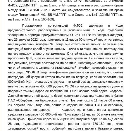
Потерпевший №1
с переводом на 2 листах А4; свидетельства о смерти
ФИО2
,
ДД.ММ.ГГГГ
г.р. на 1 листе А4; свидетельства о расторжении брака
между
ФИО3
и
ФИО2
на 1 листе А4; свидетельства о заключении брака
между
Потерпевший №1
,
ДД.ММ.ГГГГ
г.р. и
Свидетель №1
,
ДД.ММ.ГГГГ
г.р.
на 1 листе А4 (т.1 л.д. 105-109).
Показаниями потерпевшей
ФИО2
, данными в ходе
предварительного расследования и оглашенными в ходе судебного
заседания в порядке, предусмотренном ст. 281 УК РФ, из которых следует,
что 23 августа 2022 года, примерно в 11 часов 00 минут, ей поступил звонок
на стационарный телефон
№
. Когда она ответила на звонок, то услышала
плачущий голос своей внучки Полины. Голос был очень похож, поэтому она
ничего подозрительного не заметила. Она ей сказала, что по вине внучки
произошло ДТП, и по её вине пострадала девушка. Её внучка ей сказала,
что девушке, которая пострадала по её вине, необходима операция. После
чего, ей позвонил мужчина на стационарный телефон, который сказал, что
он офицер
ФИО6
. В ходе телефонного разговора он ей сказал, что семья
пострадавшей девушки готова пойти им на встречу, если он заплатит 800
000 рублей. На что она ему ответила, что такой суммы денежных средств у
неё нет, есть только 400 000 рублей.
ФИО6
согласился на данную сумму и
попросил точный адрес её проживания. Она назвала свой адрес:
<адрес>
.
Данной суммы у неё дома не было, денежные средства хранились в банке
ПАО «Сбербанк» на банковском счете. Поэтому, около 11 часов 00 минут,
23 августа 2022 года она пошла в отделение банка ПАО «Сбербанк»,
расположенное по адресу:
<адрес>
, где в кассе сняла денежные
средства в размере 400 000 рублей. Примерно к 12 часам 00 минут она уже
была дома. Примерно через 10 минут к ней подошел парень: на вид около
28 лет, худощавого телосложения, ростом около 170-180 см., лицо
худощавое, острый нос с горбинкой, на голове панама бежевого цвета,