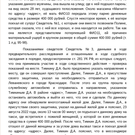
указанию данного мужчины, она вышла на улицу, где к ней подошел парень:
на вид около 28 лет, худощавого телосложения. Около магазина «Магнит»
по адресу:
<адрес>
, её мать
ФИО10
передала этому парню денежные
средства в размере 400 000 рублей. Спустя некоторое время, к её матери
поехал её супруг
Свидетель №1
, с которым они вместе позвонили Полине,
которая сказала, что с ней все хорошо, и она находится на работе. Так как
она является представителем потерпевшей
ФИО11
, ей причинен
материальный ущерб в крупном размере в общей сумме 400 000 рублей (т.
1 л.д. 95-98).
Показаниями свидетеля
Свидетель №3
, данными в ходе
предварительного расследования и оглашенными в ходе судебного
заседания в порядке, предусмотренном ст. 281 УК РФ, из которых следует,
что она принимала участие в ходе следственного действия – проверка
показаний на месте.
Тимкину Д.А.
было предложено указать направление к
месту, где он совершил преступление. Далее,
Тимкин Д.А.
, в присутствии
своего защитника, указал на необходимость отправиться на улицу
Леваневского в городе Краснодаре. После этого их группа прошла к
служебному автомобилю и отправилась в направлении, указанном
Тимкиным Д.А.
В районе
<адрес>
,
Тимкин Д.А.
указал на необходимость
остановить автомобиль и выйти из него, что они и сделали. По данному
адресу они обнаружили многоэтажный жилой дом. Далее,
Тимкин Д.А.
, в
присутствии своего защитника, указал на данный жилой дом и пояснил, 23
августа 2022 года, около 13 часов 00 минут, он подъехал к данному дому на
такси, где встретился с пожилой женщиной, у которой он взял денежные
средства в сумме 400 000 рублей. После чего,
Тимкин Д.А.
пояснил, что он
отошел от данной женщины и за углом дома вызвал такси и поехал домой
по адресу:
<адрес>
. Далее,
Тимкин Д.А.
пояснил, что в мессенджере