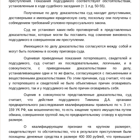
преступления. Показания подсудимого соответствуют обстоятельствам,
установленным в ходе судебного заседания (т. 1 л.д. 50-55).
Полученные по делу доказательства суд находит допустимыми,
достоверными и имеющими юридическую силу, поскольку они получены с
соблюдением требований уголовно-процессуального закона.
Суд не установил каких-либо противоречий в представленных
доказательствах, которые могли бы поставить под сомнение виновность
подсудимого в совершенном им преступлении.
Имеющиеся по делу доказательства согласуются между собой и
могут быть положены в основу приговора суда.
Оценивая приведенные показания потерпевшего, свидетелей и
подсудимого, суд считает их последовательными, логичными, и в
совокупности, с приведенными доказательствами по делу,
устанавливающими одни и те же факты, согласующиеся с письменными и
вещественными доказательствами. По этим причинам, суд считает, что как
у потерпевшего и свидетелей не было объективных причин оговаривать
подсудимого, так и у подсудимого не было причин оговаривать себя.
Оценив в совокупности представленные доказательства, суд
считает, что действия подсудимого
Тимкина Д.А.
органами
предварительного расследования квалифицированы правильно по ч. 3 ст.
159 УК РФ, как мошенничество, то есть хищение чужого имущества путем
обмана, совершенное группой лиц по предварительному сговору в крупном
размере.
О квалифицирующем признаке «в крупном размере»,
свидетельствует то обстоятельство, что в результате преступления были
похищены денежные средства в размере 400 000 рублей, что превышает