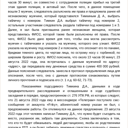
часов 30 минут, он совместно с сотрудником полиции прибыл на третий
этаж здания полиции, в актовый зал. После чего, в данное помещение
вошли 3 мужчин, следователь разъяснила им права и предложила ранее ей
незнакомому мужчине, который представился
Тимкиным Д. А.
, выбрать
табличку с номером.
Тимкин Д.А.
выбрал табличку под номером 2,
остальным участникам следователь раздала таблички под номерами 1 и 3.
Далее, в зал была приглашена ранее незнакомая женщина, которая
представилась
ФИО2
, которой также были разъяснены её права. После
чего,
ФИО2
было дано время для того, чтобы она могла рассмотреть
мужчин с табличками и указать на мужчину, которого она узнает.
ФИО2
указала на мужчину под номером 2 и пояснила, что опознает его по панаме,
бриджам темного цвета, по чертам лица, по острому носу с горбинкой, по
широким бровям и росту.
ФИО2
пояснила, что около 13 часов 00 минут, 23
августа 2022 года, она встречалась с данным мужчиной по адресу:
<адрес>
, где передавала ему денежные средства в сумме 400 000 рублей.
Данные пояснения следователь занесла в протокол предъявления лица для
опознания, после чего, она с данным протоколом ознакомилась путем
личного прочтения и подписала его (т. 1 л.д. 60-62, 71-73).
Показаниями подсудимого
Тимкина Д.А.
, данными в ходе
предварительного расследования и оглашенными в ходе судебного
заседания в порядке, предусмотренном ст. 276 УПК РФ, из которых следует,
что 21 августа 2022 года ему в мессенджере «Телеграм» поступило смс-
сообщение от аккаунта «Friky», абонентский номер указан не был, с
предложением работы. Он откликнулся на данное предложение. 23 августа
2022 года этот человек написал
Тимкину Д.А.
, что нужно будет съездить на
место, указанное им, забрать там документы. Схема заключалась в том,
что кто-то будет обманывать людей дистанционно, якобы их родственники
попали в ДТП, а он будет забирать денежные средства и получать с данных