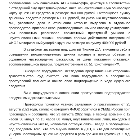
воспользовавшись банкоматом АО «Тинькофф», действуя в соответствии
с отведенной ему преступной ролью, внес на неустановленную банковскую
карту денежные средства в размере 360 000 рублей. Оставшуюся сумму
денежных средств в размере 40 000 рублей, по указанию неустановленных
лиц, уголовное дело в отношении которых выделено в отдельное
производство, присвоил себе, распорядившись ими по своему усмотрению,
чем полностью реализовал совместный преступный умысел с
неустановленными лицами, причинив своими действиями потерпевшей
ФИО2
материальный ущерб в крупном размере на сумму 400 000 рублей.
В судебном заседании подсудимый
Тимкин Д.А.
виновным себя в
совершении инкриминируемого деяния признал в полном объеме, в
содеянном чистосердечно раскаялся, от дачи показаний отказался,
воспользовавшись правом, предусмотренным ст. 51 Конституции РФ.
Выслушав подсудимого, исследовав представленные сторонами
доказательства, суд считает, что вина подсудимого в совершении
преступлений полностью нашла свое подтверждение в ходе судебного
следствия.
Вина подсудимого в совершении преступления подтверждается
следующими доказательствами.
Протоколом принятия устного заявления о преступлении от 23
августа 2022 года, согласно которому
ФИО2
обратился в УМВД России по г.
Краснодару и сообщила, что 23 августа 2022 года, в период времени с 12
часов 30 минут по 13 часов 00 минут, неустановленное лицо, находясь в
неустановленном месте, используя сотовую связь, введя в заблуждении,
под предлогом того, что его внучка попала в ДТП, и что для возмещения
ущерба необходимы денежные средства в размере 400 000 рублей (т. 1 л.д.