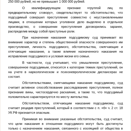
250 000 рублей, но не превышает 1 000 000 рублей.
О квалифицирующем признаке «группой лиц по
предварительному сговору», свидетельствует то обстоятельство, что
подсудимый совершил преступление совместно с неустановленными
лицами, в отношении которых уголовное дело выделено в отдельное
производство, о совершении преступления договорились заранее,
распределив между собой преступные роли.
При назначении наказания подсудимому суд принимает во
внимание характер и степень общественной опасности совершенного им
преступления, личность подсудимого, обстоятельства, смягчающие и
отягчающие наказание, а также влияние назначенного наказания на
исправление подсудимого и условия жизни его семьи.
В частности, суд учитывает, что умышленное преступление,
совершенное подсудимым, относится к категории тяжких преступлений, он
на учете в наркологическом и психоневрологическом диспансерах не
состоит.
Обстоятельствами, смягчающими наказание подсудимому, суд
считает активное способствование расследованию преступления, полное
признание вины, чистосердечно раскаяние, а также то, что подсудимый
положительно характеризуется по месту жительства.
Обстоятельством, отягчающим наказание подсудимому, суд
считает рецидив преступлений, который в соответствии с п. «б» ч. 2 ст. 18
УК РФ признается опасным.
Принимая во внимание указанные обстоятельства, суд считает,
что цели наказания в отношении подсудимого могут быть достигнуты
только с назначением наказания, связанного с изоляцией от общества в