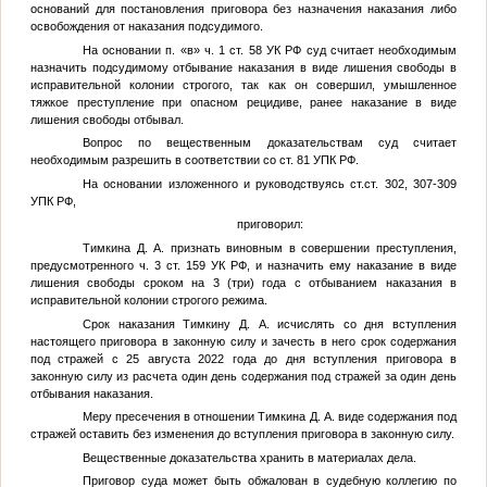
оснований для постановления приговора без назначения наказания либо
освобождения от наказания подсудимого.
На основании п. «в» ч. 1 ст. 58 УК РФ суд считает необходимым
назначить подсудимому отбывание наказания в виде лишения свободы в
исправительной колонии строгого, так как он совершил, умышленное
тяжкое преступление при опасном рецидиве, ранее наказание в виде
лишения свободы отбывал.
Вопрос по вещественным доказательствам суд считает
необходимым разрешить в соответствии со ст. 81 УПК РФ.
На основании изложенного и руководствуясь ст.ст. 302, 307-309
УПК РФ,
приговорил:
Тимкина Д. А.
признать виновным в совершении преступления,
предусмотренного ч. 3 ст. 159 УК РФ, и назначить ему наказание в виде
лишения свободы сроком на 3 (три) года с отбыванием наказания в
исправительной колонии строгого режима.
Срок наказания
Тимкину Д. А.
исчислять со дня вступления
настоящего приговора в законную силу и зачесть в него срок содержания
под стражей с 25 августа 2022 года до дня вступления приговора в
законную силу из расчета один день содержания под стражей за один день
отбывания наказания.
Меру пресечения в отношении
Тимкина Д. А.
виде содержания под
стражей оставить без изменения до вступления приговора в законную силу.
Вещественные доказательства хранить в материалах дела.
Приговор суда может быть обжалован в судебную коллегию по