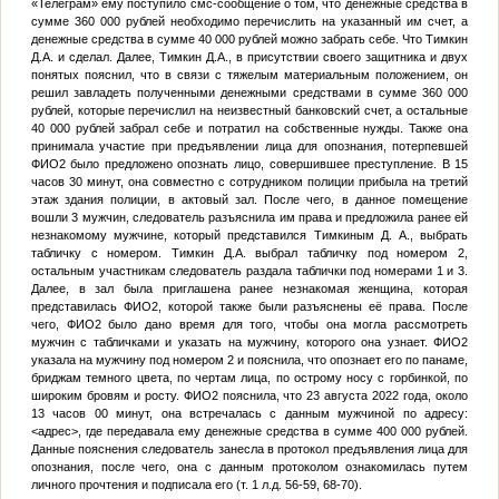
«Телеграм» ему поступило смс-сообщение о том, что денежные средства в
сумме 360 000 рублей необходимо перечислить на указанный им счет, а
денежные средства в сумме 40 000 рублей можно забрать себе. Что
Тимкин
Д.А.
и сделал. Далее,
Тимкин Д.А.
, в присутствии своего защитника и двух
понятых пояснил, что в связи с тяжелым материальным положением, он
решил завладеть полученными денежными средствами в сумме 360 000
рублей, которые перечислил на неизвестный банковский счет, а остальные
40 000 рублей забрал себе и потратил на собственные нужды. Также она
принимала участие при предъявлении лица для опознания, потерпевшей
ФИО2
было предложено опознать лицо, совершившее преступление. В 15
часов 30 минут, она совместно с сотрудником полиции прибыла на третий
этаж здания полиции, в актовый зал. После чего, в данное помещение
вошли 3 мужчин, следователь разъяснила им права и предложила ранее ей
незнакомому мужчине, который представился
Тимкиным Д. А.
, выбрать
табличку с номером.
Тимкин Д.А.
выбрал табличку под номером 2,
остальным участникам следователь раздала таблички под номерами 1 и 3.
Далее, в зал была приглашена ранее незнакомая женщина, которая
представилась
ФИО2
, которой также были разъяснены её права. После
чего,
ФИО2
было дано время для того, чтобы она могла рассмотреть
мужчин с табличками и указать на мужчину, которого она узнает.
ФИО2
указала на мужчину под номером 2 и пояснила, что опознает его по панаме,
бриджам темного цвета, по чертам лица, по острому носу с горбинкой, по
широким бровям и росту.
ФИО2
пояснила, что 23 августа 2022 года, около
13 часов 00 минут, она встречалась с данным мужчиной по адресу:
<адрес>
, где передавала ему денежные средства в сумме 400 000 рублей.
Данные пояснения следователь занесла в протокол предъявления лица для
опознания, после чего, она с данным протоколом ознакомилась путем
личного прочтения и подписала его (т. 1 л.д. 56-59, 68-70).