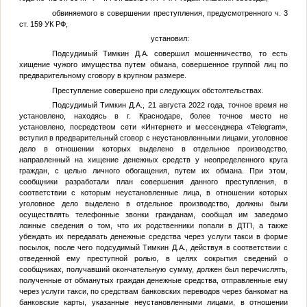
обвиняемого в совершении преступления, предусмотренного ч. 3
ст. 159 УК РФ,
установил:
Подсудимый
Тимкин Д.А.
совершил мошенничество, то есть
хищение чужого имущества путем обмана, совершенное группой лиц по
предварительному сговору в крупном размере.
Преступление совершено при следующих обстоятельствах.
Подсудимый
Тимкин Д.А.
, 21 августа 2022 года, точное время не
установлено, находясь в г. Краснодаре, более точное место не
установлено, посредством сети «Интернет» и мессенджера «Telegram»,
вступил в предварительный сговор с неустановленными лицами, уголовное
дело в отношении которых выделено в отдельное производство,
направленный на хищение денежных средств у неопределенного круга
граждан, с целью личного обогащения, путем их обмана. При этом,
сообщники разработали план совершения данного преступления, в
соответствии с которым неустановленные лица, в отношении которых
уголовное дело выделено в отдельное производство, должны были
осуществлять телефонные звонки гражданам, сообщая им заведомо
ложные сведения о том, что их родственники попали в ДТП, а также
убеждать их передавать денежные средства через услуги такси в форме
посылок, после чего подсудимый
Тимкин Д.А.
, действуя в соответствии с
отведенной ему преступной ролью, в целях сокрытия сведений о
сообщниках, получавший окончательную сумму, должен был перечислять,
полученные от обманутых граждан денежные средства, отправленные ему
через услуги такси, по средствам банковских переводов через банкомат на
банковские карты, указанные неустановленными лицами, в отношении