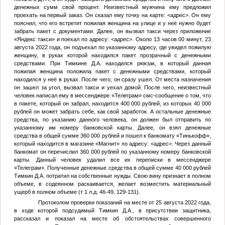
денежных сумм свой процент. Неизвестный мужчина ему предложил
проехать на первый заказ. Он сказал ему точку на карте:
<адрес>
. Он ему
пояснил, что его встретит пожилая женщина на улице и у неё нужно будет
забрать пакет с документами. Далее, он вызвал такси через приложение
«Яндекс такси» и поехал по адресу:
<адрес>
. Около 13 часов 00 минут, 23
августа 2022 года, он подъехал по указанному адресу, где увидел пожилую
женщину, в руках которой находился пакет прозрачный с денежными
средствами. При
Тимкине Д.А.
находился рюкзак, в который данная
пожилая женщина положила пакет с денежными средствами, который
находился у неё в руках. После чего, он сразу ушел. От места назначения
он зашел за угол, вызвал такси и уехал домой. После чего, неизвестный
человек написал ему в мессенджере «Телеграм» смс-сообщение о том, что
в пакете, который он забрал, находится 400 000 рублей, из которых 40 000
рублей он может забрать себе, как свой заработок. А остальные денежные
средства, по указанию данного человека, он должен был отправить по
указанному им номеру банковской карты. Далее, он взял денежные
средства в общей сумме 360 000 рублей и пошел к банкомату «Тинькофф»,
который находится в магазине «Магнит» по адресу:
<адрес>
. Через данный
банкомат он перечислил 360 000 рублей по указанному номеру банковской
карты. Данный человек удалил все их переписки в мессенджере
«Телеграм». Полученные денежные средства в общей сумме 40 000 рублей
Тимкин Д.А.
потратил на собственные нужды. Свою вину признает в полном
объеме, в содеянном раскаивается, желает возместить материальный
ущерб в полном объеме (т 1 л.д. 46-49, 129-131).
Протоколом проверки показаний на месте от 25 августа 2022 года,
в ходе которой подсудимый
Тимкин Д.А.
, в присутствии защитника,
рассказал и показал на месте об обстоятельствах совершенного