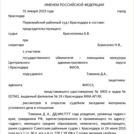
ИМЕНЕМ РОССИЙСКОЙ ФЕДЕРАЦИИ
31 января 2023 года город
Краснодар
Первомайский районный суд г.Краснодара в составе:
председательствующего
судьи Краснопеева А.В.
при
секретаре Борисенко Н.В.,
с участием:
государственного обвинителя – помощника прокурора
Центрального административного округа
г.Краснодара
ФИО9
,
подсудимого
Тимкина Д.А.
,
защитника-
адвоката
ФИО13
,
представившего удостоверение № 6803 и ордер №
027661, выданный филиалом № 24 г.Краснодара КККА АП КК,
рассмотрев в открытом судебном заседании материалы
уголовного дела в отношении
Тимкина Д. А.
,
ДД.ММ.ГГГГ
года рождения, уроженца
<адрес>
края, гражданина РФ, зарегистрированного и проживающего по адресу:
<адрес>
, имеющего среднее образование, неженатого, неработающего,
ранее судимого Советским районным судом г. Краснодара от 24 июня 2015
года по ч.1 ст. 30 п. «г» ч.4 ст. 228.1 УК РФ к 7 годам лишения свободы,