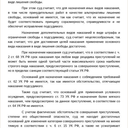
виде лишения свободы.
При этом суд считает, что для назначения иных видов наказания,
в том числе принудительных работ в качестве альтернативы лишению
свободы, оснований не имеется, так как считает, что их назначение не
будет соответствовать принципу соразмерности, справедливости и не
обеспечит исправление подсудимого.
Назначение дополнительных видов наказаний в виде штрафа и
ограничения свободы к подсудимому, суд считает нецелесообразным, так
как считает, что для достижения целей наказания применение основного
вида наказания в виде лишения свободы достаточно.
При назначении наказания суд учитывает, что в соответствии с ч.
2 ст. 68 УК РФ срок наказания при любом виде рецидива преступлений не
может быть менее одной третьей части максимального срока наиболее
строгого вида наказания, предусмотренного за совершенное преступление,
но в пределах санкции соответствующей статьи УК РФ.
Оснований для назначения наказания с соблюдением требований
ст. 62 УК РФ не имеется, так как имеется обстоятельство, отягчающее
наказание подсудимого.
Также суд считает, что оснований для применения условного
осуждения, предусмотренного ст. 73 УК РФ и назначения более мягкого
наказания, чем предусмотрено за данное преступление, в соответствии со
ст. 64 УК РФ не имеется.
С учетом фактических обстоятельств совершения преступления,
степени его общественной опасности, суд не находит достаточных
оснований для изменения категории совершенного преступления на менее
тяжкую в соответствии с ч. 6 ст. 15 УК РФ, а также не усматривает