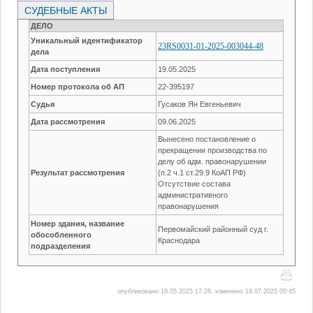
СУДЕБНЫЕ АКТЫ
ДЕЛО
Уникальный идентификатор
23RS0031-01-2025-003044-48
дела
Дата поступления
19.05.2025
Номер протокола об АП
22-395197
Судья
Гусаков Ян Евгеньевич
Дата рассмотрения
09.06.2025
Вынесено постановление о
прекращении производства по
делу об адм. правонарушении
Результат рассмотрения
(п.2 ч.1 ст.29.9 КоАП РФ)
Отсутствие состава
административного
правонарушения
Номер здания, название
Первомайский районный суд г.
обособленного
Краснодара
подразделения
опубликовано 19.05.2025 17:26, изменено 19.07.2025 05:45