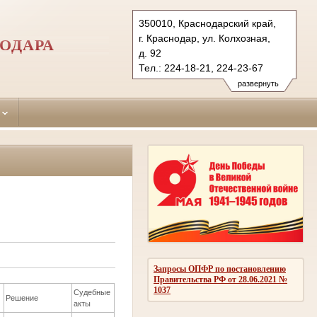
350010, Краснодарский край,
г. Краснодар, ул. Колхозная,
ОДАРА
д. 92
Тел.: 224-18-21, 224-23-67
pervomaisky.krd@sudrf.ru
развернуть
Запросы ОПФР по постановлению
Правительства РФ от 28.06.2021 №
1037
Судебные
Решение
акты