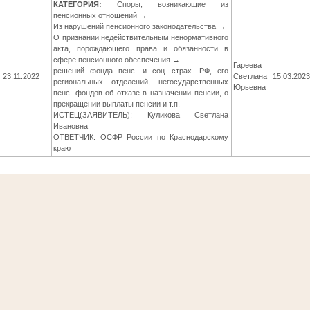
КАТЕГОРИЯ:
Споры, возникающие из
пенсионных отношений →
Из нарушений пенсионного законодательства →
О признании недействительным ненормативного
акта, порождающего права и обязанности в
сфере пенсионного обеспечения →
Гареева
решений фонда пенс. и соц. страх. РФ, его
23.11.2022
Светлана
15.03.202
региональных отделений, негосударственных
Юрьевна
пенс. фондов об отказе в назначении пенсии, о
прекращении выплаты пенсии и т.п.
ИСТЕЦ(ЗАЯВИТЕЛЬ): Куликова Светлана
Ивановна
ОТВЕТЧИК: ОСФР России по Краснодарскому
краю